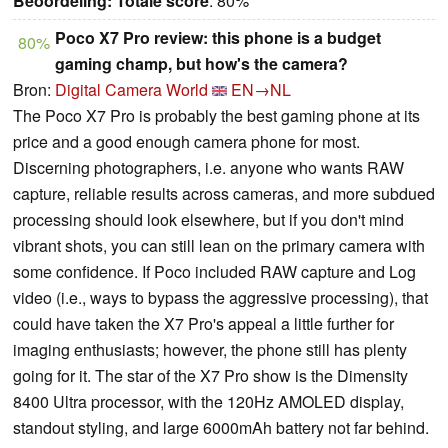
Beoordeling:
Totale score
: 80%
Poco X7 Pro review: this phone is a budget
80%
gaming champ, but how's the camera?
Bron:
Digital Camera World
EN→NL
The Poco X7 Pro is probably the best gaming phone at its
price and a good enough camera phone for most.
Discerning photographers, i.e. anyone who wants RAW
capture, reliable results across cameras, and more subdued
processing should look elsewhere, but if you don't mind
vibrant shots, you can still lean on the primary camera with
some confidence. If Poco included RAW capture and Log
video (i.e., ways to bypass the aggressive processing), that
could have taken the X7 Pro's appeal a little further for
imaging enthusiasts; however, the phone still has plenty
going for it. The star of the X7 Pro show is the Dimensity
8400 Ultra processor, with the 120Hz AMOLED display,
standout styling, and large 6000mAh battery not far behind.