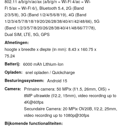
802.11 a/b/g/n/ac/ax (a/b/g/n = Wi-Fi 4/ac = Wi-
Fi 5/ax = Wi-Fi 6/), Bluetooth 5.4, 2G (Band
2/3/5/8), 3G (Band 1/2/4/5/6/8/19), 4G (Band
1/2/3/4/5/7/8/18/19/20/26/28/38/40/41/42/48/66), 5G
(Band 1/2/3/5/7/8/20/26/28/38/40/41/48/66/77/78),
Dual SIM, LTE, 5G, GPS
Afmetingen
hoogte x breedte x diepte (in mm): 8.43 x 160.75 x
75.24
Batterij
6000 mAh Lithium-Ion
Opladen
snel opladen / Quickcharge
Besturingssysteem
Android 15
Camera
Primaire camera: 50 MPix (f/1.5, 26mm, OIS) +
8MP ultrawide (f/2.2, 15mm), video recording up to
4K@60fps
Secundaire Camera: 20 MPix OV20B, f/2.2, 25mm,
video recording up to 1080p@30fps
Bijkomende functionaliteiten