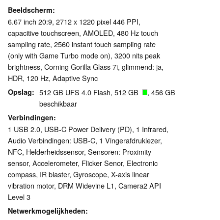
Beeldscherm
6.67 inch 20:9, 2712 x 1220 pixel 446 PPI,
capacitive touchscreen, AMOLED, 480 Hz touch
sampling rate, 2560 instant touch sampling rate
(only with Game Turbo mode on), 3200 nits peak
brightness, Corning Gorilla Glass 7i, glimmend: ja,
HDR, 120 Hz, Adaptive Sync
Opslag
512 GB UFS 4.0 Flash, 512 GB
, 456 GB
beschikbaar
Verbindingen
1 USB 2.0, USB-C Power Delivery (PD), 1 Infrared,
Audio Verbindingen: USB-C, 1 Vingerafdruklezer,
NFC, Helderheidssensor, Sensoren: Proximity
sensor, Accelerometer, Flicker Senor, Electronic
compass, IR blaster, Gyroscope, X-axis linear
vibration motor, DRM Widevine L1, Camera2 API
Level 3
Netwerkmogelijkheden