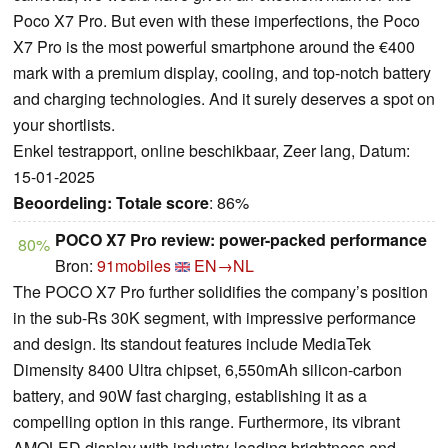
Poco X7 Pro. But even with these imperfections, the Poco
X7 Pro is the most powerful smartphone around the €400
mark with a premium display, cooling, and top-notch battery
and charging technologies. And it surely deserves a spot on
your shortlists.
Enkel testrapport, online beschikbaar, Zeer lang, Datum:
15-01-2025
Beoordeling:
Totale score
: 86%
POCO X7 Pro review: power-packed performance
80%
Bron:
91mobiles
EN→NL
The POCO X7 Pro further solidifies the company’s position
in the sub-Rs 30K segment, with impressive performance
and design. Its standout features include MediaTek
Dimensity 8400 Ultra chipset, 6,550mAh silicon-carbon
battery, and 90W fast charging, establishing it as a
compelling option in this range. Furthermore, its vibrant
AMOLED display with industry-leading brightness and