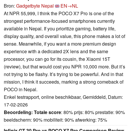
Bron:
Gadgetbyte Nepal
EN→NL
At NPR 55,999, I think the POCO X7 Pro is one of the
strongest performance-focused smartphones currently
available in Nepal. If you prioritize gaming, battery life,
display quality, and overall value, this phone makes a lot of
sense. Meanwhile, if you want a more premium design
experience with a dedicated 2X lens and the same
processor, you can go for its cousin, the Xiaomi 15T
(review), but that would cost you NPR 10,000 more. But it’s
not trying to be flashy. It’s trying to be powerful. And in that
mission, I think it succeeds, marking a strong comeback of
POCO in Nepal.
Enkel testrapport, online beschikbaar, Gemiddeld, Datum:
17-02-2026
Beoordeling:
Totale score
: 80% prijs: 80% prestatie: 90%
beeldscherm: 90% mobiliteit: 90% afwerking: 75%
Infinix GT 30 Pro vs POCO X7 Pro Comparison Review