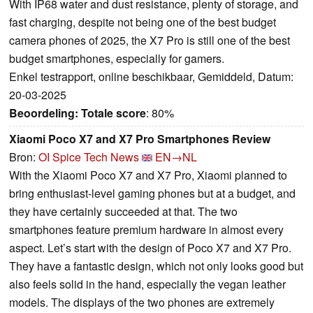
With IP68 water and dust resistance, plenty of storage, and
fast charging, despite not being one of the best budget
camera phones of 2025, the X7 Pro is still one of the best
budget smartphones, especially for gamers.
Enkel testrapport, online beschikbaar, Gemiddeld, Datum:
20-03-2025
Beoordeling:
Totale score
: 80%
Xiaomi Poco X7 and X7 Pro Smartphones Review
Bron:
OI Spice Tech News
EN→NL
With the Xiaomi Poco X7 and X7 Pro, Xiaomi planned to
bring enthusiast-level gaming phones but at a budget, and
they have certainly succeeded at that. The two
smartphones feature premium hardware in almost every
aspect. Let’s start with the design of Poco X7 and X7 Pro.
They have a fantastic design, which not only looks good but
also feels solid in the hand, especially the vegan leather
models. The displays of the two phones are extremely