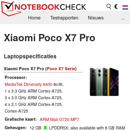
Home
Testrapporten
Nieuws
...
FAQ / Techniek
Bibliotheek
Xiaomi Poco X7 Pro
Aankoop Handleiding
Zoek
Contact
Laptopspecificaties
Xiaomi Poco X7 Pro (
Poco X7 Serie
)
Processor
MediaTek Dimensity 8400
8c/8t,
1 x 3.3 GHz ARM Cortex-A725,
3 x 3.0 GHz ARM Cortex-A725,
4 x 2.1 GHz ARM Cortex-A725,
Cortex-A725
Grafische kaart
ARM Mali-G720 MP7
Geheugen
12 GB
, LPDDR5X; also available with 8 GB RAM