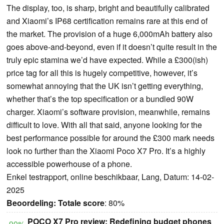
The display, too, is sharp, bright and beautifully calibrated
and Xiaomi’s IP68 certification remains rare at this end of
the market. The provision of a huge 6,000mAh battery also
goes above-and-beyond, even if it doesn’t quite result in the
truly epic stamina we’d have expected. While a £300(ish)
price tag for all this is hugely competitive, however, it’s
somewhat annoying that the UK isn’t getting everything,
whether that’s the top specification or a bundled 90W
charger. Xiaomi’s software provision, meanwhile, remains
difficult to love. With all that said, anyone looking for the
best performance possible for around the £300 mark needs
look no further than the Xiaomi Poco X7 Pro. It’s a highly
accessible powerhouse of a phone.
Enkel testrapport, online beschikbaar, Lang, Datum: 14-02-
2025
Beoordeling:
Totale score
: 80%
POCO X7 Pro review: Redefining budget phones
90%