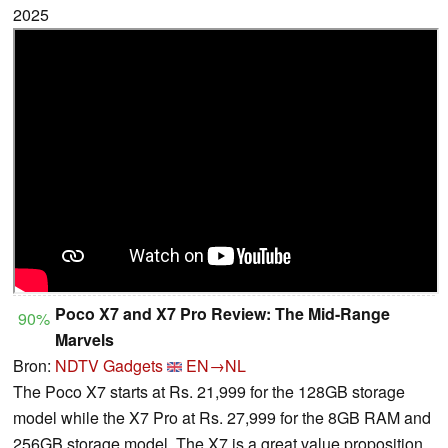
2025
Poco X7 and X7 Pro Review: The Mid-Range
90%
Marvels
Bron:
NDTV Gadgets
EN→NL
The Poco X7 starts at Rs. 21,999 for the 128GB storage
model while the X7 Pro at Rs. 27,999 for the 8GB RAM and
256GB storage model. The X7 is a great value proposition