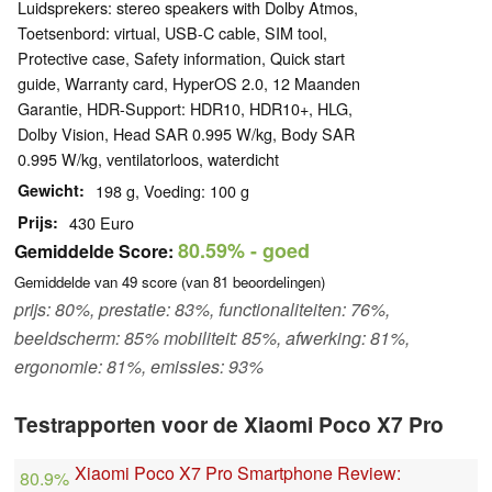
Luidsprekers: stereo speakers with Dolby Atmos,
Toetsenbord: virtual, USB-C cable, SIM tool,
Protective case, Safety information, Quick start
guide, Warranty card, HyperOS 2.0, 12 Maanden
Garantie, HDR-Support: HDR10, HDR10+, HLG,
Dolby Vision, Head SAR 0.995 W/kg, Body SAR
0.995 W/kg, ventilatorloos, waterdicht
Gewicht
198 g, Voeding: 100 g
Prijs
430 Euro
80.59%
- goed
Gemiddelde Score:
Gemiddelde van
49
score (van
81
beoordelingen)
prijs: 80%, prestatie: 83%, functionaliteiten: 76%,
beeldscherm: 85% mobiliteit: 85%, afwerking: 81%,
ergonomie: 81%, emissies: 93%
Testrapporten voor de Xiaomi Poco X7 Pro
Xiaomi Poco X7 Pro Smartphone Review:
80.9%