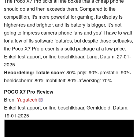
The Poco X7 Pro ticks all the boxes that a cheap phone
should do and then exceeds them. Compared to the
competition, it's more powerful for gaming, its display is
higher-res and brighter, and its battery is bigger. It’s not
going to impress camera phone fans and you’ll have to wait
for a few of its software features, but despite those setbacks,
the Poco X7 Pro presents a solid package at a low price.
Enkel testrapport, online beschikbaar, Lang, Datum: 27-01-
2025
Beoordeling:
Totale score
: 80% prijs: 90% prestatie: 90%
beeldscherm: 80% mobiliteit: 80% afwerking: 70%
POCO X7 Pro Review
Bron:
Yugatech
Enkel testrapport, online beschikbaar, Gemiddeld, Datum:
19-01-2025