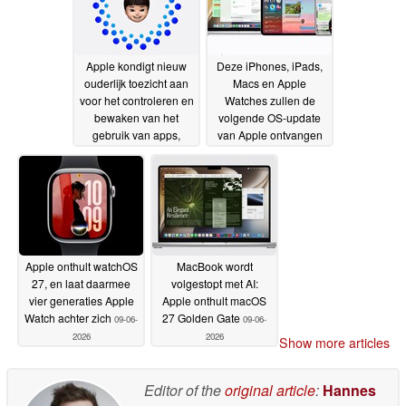
Apple kondigt nieuw
Deze iPhones, iPads,
ouderlijk toezicht aan
Macs en Apple
voor het controleren en
Watches zullen de
bewaken van het
volgende OS-update
gebruik van apps,
van Apple ontvangen
entertainment en
09-06-2026
sociale media door
kinderen
09-06-2026
Apple onthult watchOS
MacBook wordt
27, en laat daarmee
volgestopt met AI:
vier generaties Apple
Apple onthult macOS
Watch achter zich
27 Golden Gate
09-06-
09-06-
2026
2026
Show more articles
Editor of the
original article
:
Hannes