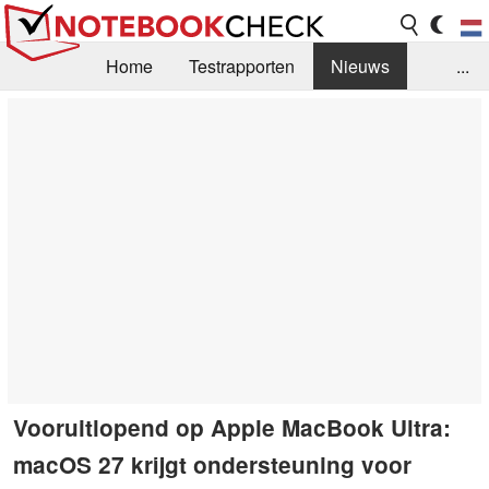
Home
Testrapporten
Nieuws
...
FAQ / Techniek
Bibliotheek
Aankoop Handleiding
Zoek
Contact
Vooruitlopend op Apple MacBook Ultra:
macOS 27 krijgt ondersteuning voor