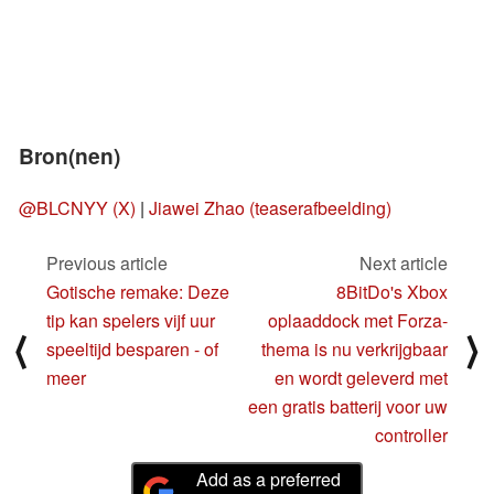
Bron(nen)
@BLCNYY (X)
|
Jiawei Zhao (teaserafbeelding)
Previous article
Next article
Gotische remake: Deze
8BitDo's Xbox
tip kan spelers vijf uur
oplaaddock met Forza-
⟨
⟩
speeltijd besparen - of
thema is nu verkrijgbaar
meer
en wordt geleverd met
een gratis batterij voor uw
controller
Add as a preferred