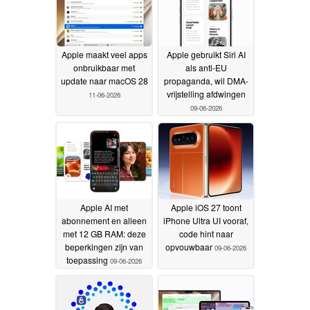
Apple maakt veel apps
Apple gebruikt Siri AI
onbruikbaar met
als anti-EU
update naar macOS 28
propaganda, wil DMA-
vrijstelling afdwingen
11-06-2026
09-06-2026
Apple AI met
Apple iOS 27 toont
abonnement en alleen
iPhone Ultra UI vooraf,
met 12 GB RAM: deze
code hint naar
beperkingen zijn van
opvouwbaar
09-06-2026
toepassing
09-06-2026