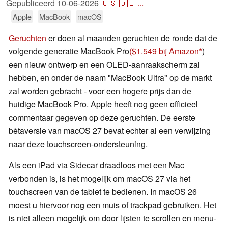
Gepubliceerd
10-06-2026
🇺🇸
🇩🇪
...
Apple
MacBook
macOS
Geruchten
er doen al maanden geruchten de ronde dat de
volgende generatie MacBook Pro
($1.549 bij Amazon
)
een nieuw ontwerp en een OLED-aanraakscherm zal
hebben, en onder de naam "MacBook Ultra" op de markt
zal worden gebracht - voor een hogere prijs dan de
huidige MacBook Pro. Apple heeft nog geen officieel
commentaar gegeven op deze geruchten. De eerste
bètaversie van macOS 27 bevat echter al een verwijzing
naar deze touchscreen-ondersteuning.
Als een iPad via Sidecar draadloos met een Mac
verbonden is, is het mogelijk om macOS 27 via het
touchscreen van de tablet te bedienen. In macOS 26
moest u hiervoor nog een muis of trackpad gebruiken. Het
is niet alleen mogelijk om door lijsten te scrollen en menu-