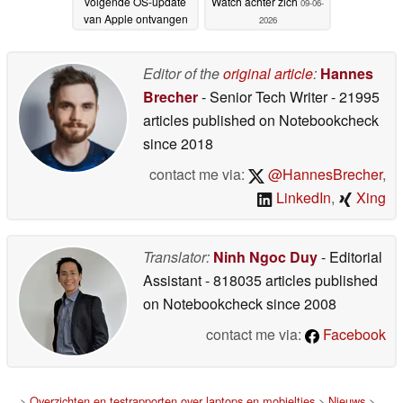
volgende OS-update
Watch achter zich
09-06-
van Apple ontvangen
2026
09-06-2026
Editor of the
original article
:
Hannes
Brecher
- Senior Tech Writer
- 21995
articles published on Notebookcheck
since 2018
contact me via:
@HannesBrecher
,
LinkedIn
,
Xing
Translator:
Ninh Ngoc Duy
- Editorial
Assistant
- 818035 articles published
on Notebookcheck
since 2008
contact me via:
Facebook
>
Overzichten en testrapporten over laptops en mobieltjes
>
Nieuws
>