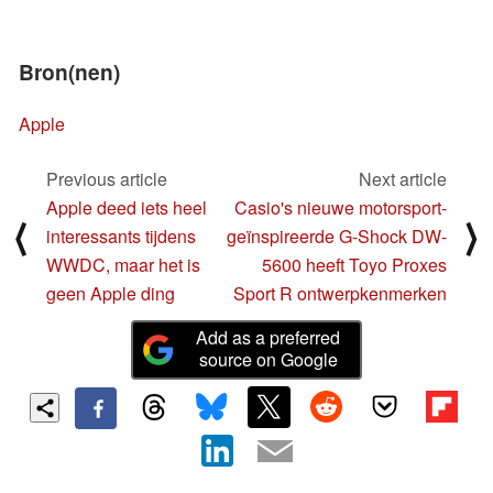
Bron(nen)
Apple
Previous article
Next article
Apple deed iets heel
Casio's nieuwe motorsport-
⟨
⟩
interessants tijdens
geïnspireerde G-Shock DW-
WWDC, maar het is
5600 heeft Toyo Proxes
geen Apple ding
Sport R ontwerpkenmerken
Add as a preferred
source on Google