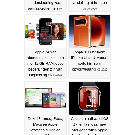
ondersteuning voor
vrijstelling afdwingen
aanraakschermen
10-
09-06-2026
06-2026
Apple AI met
Apple iOS 27 toont
abonnement en alleen
iPhone Ultra UI vooraf,
met 12 GB RAM: deze
code hint naar
beperkingen zijn van
opvouwbaar
09-06-2026
toepassing
09-06-2026
Deze iPhones, iPads,
Apple onthult watchOS
Macs en Apple
27, en laat daarmee
Watches zullen de
vier generaties Apple