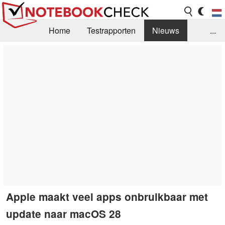
Home
Testrapporten
Nieuws
...
FAQ / Techniek
Bibliotheek
Aankoop Handleiding
Zoek
Contact
Apple maakt veel apps onbruikbaar met
update naar macOS 28