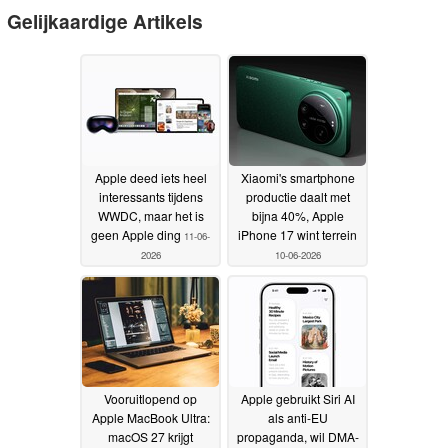
Gelijkaardige Artikels
Apple deed iets heel
Xiaomi's smartphone
interessants tijdens
productie daalt met
WWDC, maar het is
bijna 40%, Apple
geen Apple ding
iPhone 17 wint terrein
11-06-
2026
10-06-2026
Vooruitlopend op
Apple gebruikt Siri AI
Apple MacBook Ultra:
als anti-EU
macOS 27 krijgt
propaganda, wil DMA-