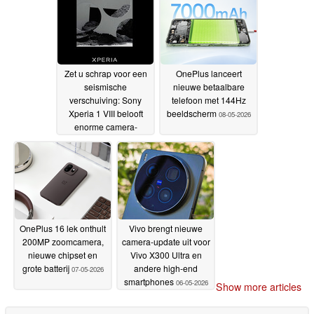
Zet u schrap voor een
OnePlus lanceert
seismische
nieuwe betaalbare
verschuiving: Sony
telefoon met 144Hz
Xperia 1 VIII belooft
beeldscherm
08-05-2026
enorme camera-
upgrades in nieuwe
officiële teaser
11-05-
2026
OnePlus 16 lek onthult
Vivo brengt nieuwe
200MP zoomcamera,
camera-update uit voor
nieuwe chipset en
Vivo X300 Ultra en
grote batterij
andere high-end
07-05-2026
smartphones
06-05-2026
Show more articles