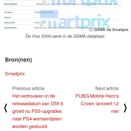
ⓘ GSMA via Smartprix
De Vivo X500-serie in de GSMA-database.
Bron(nen)
Smartprix
Previous article
Next article
Het vertrouwen in de
PUBG Mobile Hero's
releasedatum van GTA 6
Crown lanceert 12
⟨
⟩
groeit nu PS5-upgrades
mei
naar PS4-wensenlijsten
worden gestuurd