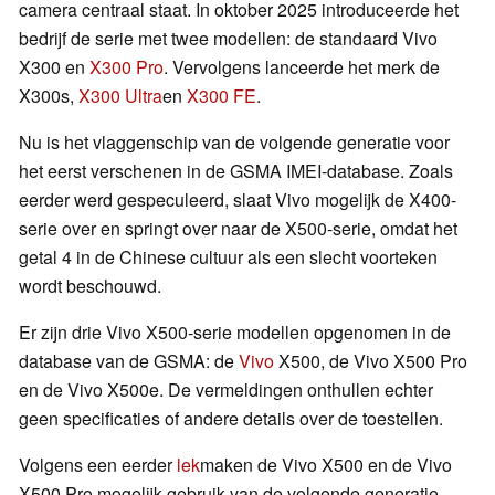
camera centraal staat. In oktober 2025 introduceerde het
bedrijf de serie met twee modellen: de standaard Vivo
X300 en
X300 Pro
. Vervolgens lanceerde het merk de
X300s,
X300 Ultra
en
X300 FE
.
Nu is het vlaggenschip van de volgende generatie voor
het eerst verschenen in de GSMA IMEI-database. Zoals
eerder werd gespeculeerd, slaat Vivo mogelijk de X400-
serie over en springt over naar de X500-serie, omdat het
getal 4 in de Chinese cultuur als een slecht voorteken
wordt beschouwd.
Er zijn drie Vivo X500-serie modellen opgenomen in de
database van de GSMA: de
Vivo
X500, de Vivo X500 Pro
en de Vivo X500e. De vermeldingen onthullen echter
geen specificaties of andere details over de toestellen.
Volgens een eerder
lek
maken de Vivo X500 en de Vivo
X500 Pro mogelijk gebruik van de volgende generatie