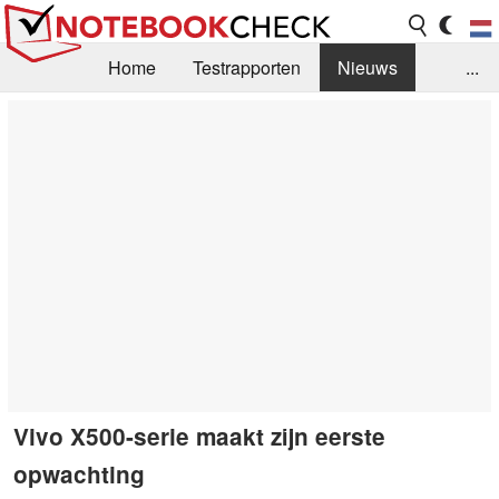
Home
Testrapporten
Nieuws
...
FAQ / Techniek
Bibliotheek
Aankoop Handleiding
Zoek
Contact
Vivo X500-serie maakt zijn eerste
opwachting