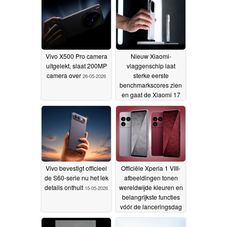
Vivo X500 Pro camera
Nieuw Xiaomi-
uitgelekt, slaat 200MP
vlaggenschip laat
camera over
sterke eerste
26-05-2026
benchmarkscores zien
en gaat de Xiaomi 17
Ultra voorbij
20-05-2026
Vivo bevestigt officieel
Officiële Xperia 1 VIII-
de S60-serie nu het lek
afbeeldingen tonen
details onthult
wereldwijde kleuren en
15-05-2026
belangrijkste functies
vóór de lanceringsdag
12-05-2026