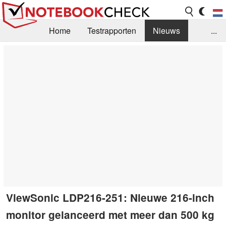
Home
Testrapporten
Nieuws
...
FAQ / Techniek
Bibliotheek
Aankoop Handleiding
Zoek
Contact
ViewSonic LDP216-251: Nieuwe 216-inch
monitor gelanceerd met meer dan 500 kg