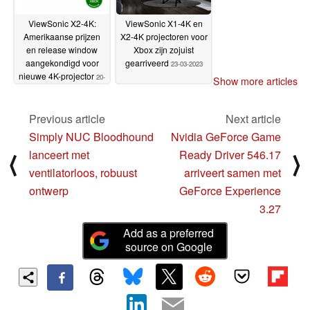
ViewSonic X2-4K:
ViewSonic X1-4K en
Amerikaanse prijzen
X2-4K projectoren voor
en release window
Xbox zijn zojuist
aangekondigd voor
gearriveerd
23-03-2023
nieuwe 4K-projector
20-
Show more articles
06-2023
Previous article
Next article
Simply NUC Bloodhound
Nvidia GeForce Game
lanceert met
Ready Driver 546.17
⟨
⟩
ventilatorloos, robuust
arriveert samen met
ontwerp
GeForce Experience
3.27
Add as a preferred
source on Google