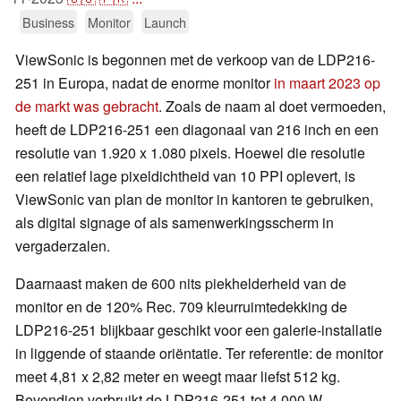
Business
Monitor
Launch
ViewSonic is begonnen met de verkoop van de LDP216-
251 in Europa, nadat de enorme monitor
in maart 2023 op
de markt was gebracht
. Zoals de naam al doet vermoeden,
heeft de LDP216-251 een diagonaal van 216 inch en een
resolutie van 1.920 x 1.080 pixels. Hoewel die resolutie
een relatief lage pixeldichtheid van 10 PPI oplevert, is
ViewSonic van plan de monitor in kantoren te gebruiken,
als digital signage of als samenwerkingsscherm in
vergaderzalen.
Daarnaast maken de 600 nits piekhelderheid van de
monitor en de 120% Rec. 709 kleurruimtedekking de
LDP216-251 blijkbaar geschikt voor een galerie-installatie
in liggende of staande oriëntatie. Ter referentie: de monitor
meet 4,81 x 2,82 meter en weegt maar liefst 512 kg.
Bovendien verbruikt de LDP216-251 tot 4.000 W.