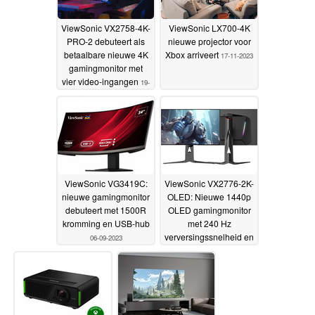
ViewSonic VX2758-4K-
ViewSonic LX700-4K
PRO-2 debuteert als
nieuwe projector voor
betaalbare nieuwe 4K
Xbox arriveert
17-11-2023
gamingmonitor met
vier video-ingangen
19-
01-2024
ViewSonic VG3419C:
ViewSonic VX2776-2K-
nieuwe gamingmonitor
OLED: Nieuwe 1440p
debuteert met 1500R
OLED gamingmonitor
kromming en USB-hub
met 240 Hz
verversingssnelheid en
06-09-2023
moderne I/O
01-09-2023