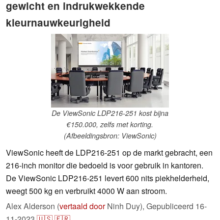
gewicht en indrukwekkende
kleurnauwkeurigheid
De ViewSonic LDP216-251 kost bijna
€150.000, zelfs met korting.
(Afbeeldingsbron: ViewSonic)
ViewSonic heeft de LDP216-251 op de markt gebracht, een
216-inch monitor die bedoeld is voor gebruik in kantoren.
De ViewSonic LDP216-251 levert 600 nits piekhelderheid,
weegt 500 kg en verbruikt 4000 W aan stroom.
Alex Alderson (
vertaald door
Ninh Duy),
Gepubliceerd
16-
11-2023
🇺🇸
🇫🇷
...