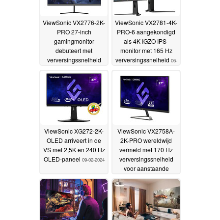
ViewSonic VX2776-2K-
ViewSonic VX2781-4K-
PRO 27-inch
PRO-6 aangekondigd
gamingmonitor
als 4K IGZO IPS-
debuteert met
monitor met 165 Hz
verversingssnelheid
verversingssnelheid
06-
van 185 Hz, 2K-
03-2024
resolutie en adaptieve
synchronisatie
11-03-
2024
ViewSonic XG272-2K-
ViewSonic VX2758A-
OLED arriveert in de
2K-PRO wereldwijd
VS met 2,5K en 240 Hz
vermeld met 170 Hz
OLED-paneel
verversingssnelheid
09-02-2024
voor aanstaande
release
01-02-2024