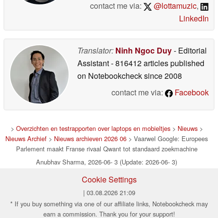
contact me via:
@lottamuzic
,
LinkedIn
Translator:
Ninh Ngoc Duy
- Editorial
Assistant
- 816412 articles published
on Notebookcheck
since 2008
contact me via:
Facebook
>
Overzichten en testrapporten over laptops en mobieltjes
>
Nieuws
>
Nieuws Archief
>
Nieuws archieven 2026 06
> Vaarwel Google: Europees
Parlement maakt Franse rivaal Qwant tot standaard zoekmachine
Anubhav Sharma, 2026-06- 3 (Update: 2026-06- 3)
Cookie Settings
| 03.08.2026 21:09
* If you buy something via one of our affiliate links, Notebookcheck may
earn a commission. Thank you for your support!