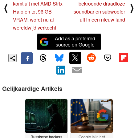
komt uit met AMD Strix
bekroonde draadloze
⟨
⟩
Halo en tot 96 GB
soundbar en subwoofer
VRAM; wordt nu al
uit in een nieuw land
wereldwijd verkocht
Add as a preferred
source on Google
Gelijkaardige Artikels
Russische hackers
Google is in het