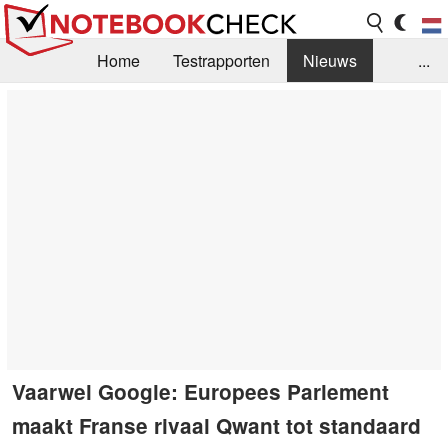
Home
Testrapporten
Nieuws
...
FAQ / Techniek
Bibliotheek
Aankoop Handleiding
Zoek
Contact
Vaarwel Google: Europees Parlement
maakt Franse rivaal Qwant tot standaard