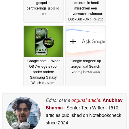
gespot in
conferentie heeft
certificeringslijst
misschien een
03-06-
onverwachte winnaar:
2026
DuckDuckGo
01-06-2026
Google onthult Wear
Google reageert op
OS 7-widgets voor
zorgen dat Search
onder andere
voorbij is
21-05-2026
Samsung Galaxy
Watch
25-05-2026
Editor of the
original article
:
Anubhav
Sharma
- Senior Tech Writer
- 1810
articles published on Notebookcheck
since 2024