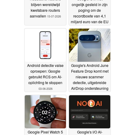
blijven wereldwijd
ongelijk gesteld in zijn
kwetsbare routers
poging om de
aanvallen
recordboete van 4,1
15-07-2026
miljard euro van de EU
wegens schending van
de
mededingingsregels
ongedaan te maken
04-
07-2026
Android detectie valse
Google's Android June
oproepen: Google
Feature Drop komt met
gebruikt RCS om AI-
nieuwe scammer
oplichting te stoppen
detectie, uitgebreide
AirDrop ondersteuning
03-06-2026
03-06-2026
Google Pixel Watch 5
Google's I/O AI-