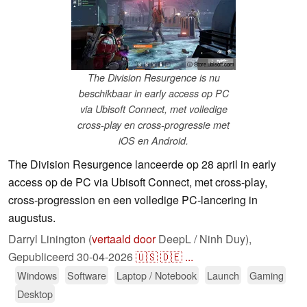
ⓘ Store.ubisoft.com
The Division Resurgence is nu
beschikbaar in early access op PC
via Ubisoft Connect, met volledige
cross-play en cross-progressie met
iOS en Android.
The Division Resurgence lanceerde op 28 april in early
access op de PC via Ubisoft Connect, met cross-play,
cross-progression en een volledige PC-lancering in
augustus.
Darryl Linington (
vertaald door
DeepL / Ninh Duy),
Gepubliceerd
30-04-2026
🇺🇸
🇩🇪
...
Windows
Software
Laptop / Notebook
Launch
Gaming
Desktop