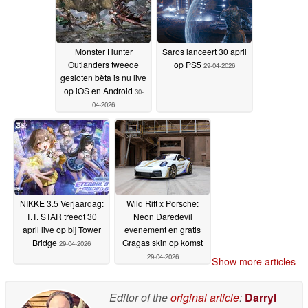
Monster Hunter
Saros lanceert 30 april
Outlanders tweede
op PS5
29-04-2026
gesloten bèta is nu live
op iOS en Android
30-
04-2026
NIKKE 3.5 Verjaardag:
Wild Rift x Porsche:
T.T. STAR treedt 30
Neon Daredevil
april live op bij Tower
evenement en gratis
Bridge
Gragas skin op komst
29-04-2026
29-04-2026
Show more articles
Editor of the
original article
:
Darryl