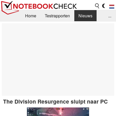
Home
Testrapporten
Nieuws
...
FAQ / Techniek
Bibliotheek
Aankoop Handleiding
Zoek
Contact
The Division Resurgence sluipt naar PC