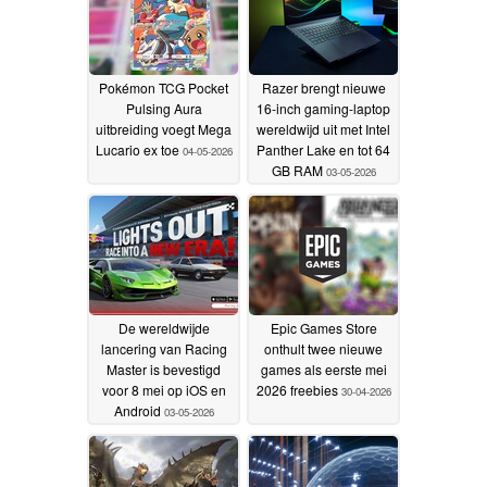
Pokémon TCG Pocket
Razer brengt nieuwe
Pulsing Aura
16-inch gaming-laptop
uitbreiding voegt Mega
wereldwijd uit met Intel
Lucario ex toe
Panther Lake en tot 64
04-05-2026
GB RAM
03-05-2026
De wereldwijde
Epic Games Store
lancering van Racing
onthult twee nieuwe
Master is bevestigd
games als eerste mei
voor 8 mei op iOS en
2026 freebies
30-04-2026
Android
03-05-2026