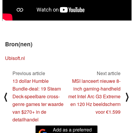
Bron(nen)
Ubisoft.nl
Previous article
Next article
13 dollar Humble
MSI lanceert nieuwe 8-
Bundle-deal: 19 Steam
inch gaming-handheld
⟨
⟩
Deck-speelbare cross-
met Intel Arc G3 Extreme
genre games ter waarde
en 120 Hz beeldscherm
van $270+ in de
voor €1.599
detailhandel
Add as a preferred