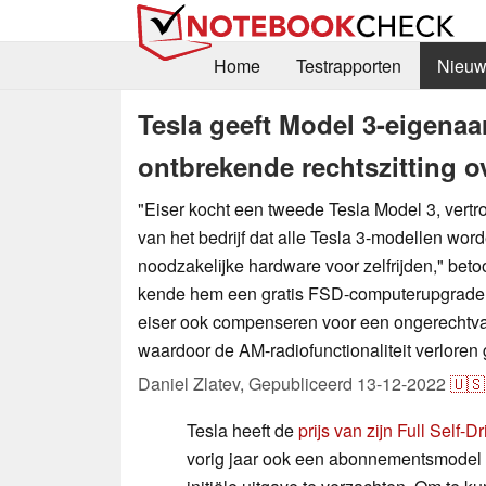
Home
Testrapporten
Nieuw
Tesla geeft Model 3-eigena
ontbrekende rechtszitting ov
"Eiser kocht een tweede Tesla Model 3, vert
van het bedrijf dat alle Tesla 3-modellen wor
noodzakelijke hardware voor zelfrijden," beto
kende hem een gratis FSD-computerupgrade 
eiser ook compenseren voor een ongerechtv
waardoor de AM-radiofunctionaliteit verloren 
Daniel Zlatev,
Gepubliceerd
13-12-2022
🇺🇸
Tesla heeft de
prijs van zijn Full Self-D
vorig jaar ook een abonnementsmodel 