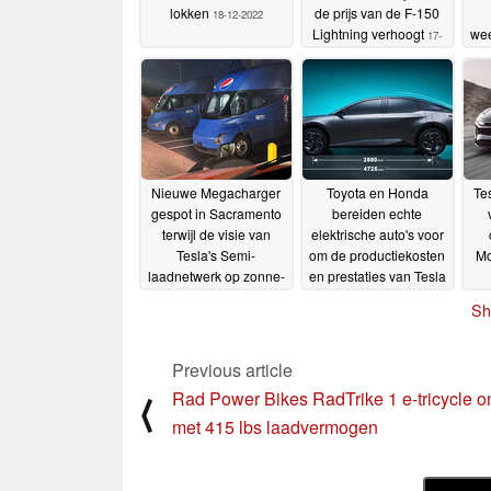
lokken
de prijs van de F-150
18-12-2022
Lightning verhoogt
we
17-
vol
12-2022
t
tu
b
Nieuwe Megacharger
Toyota en Honda
Te
gespot in Sacramento
bereiden echte
terwijl de visie van
elektrische auto's voor
Tesla's Semi-
om de productiekosten
Mo
laadnetwerk op zonne-
en prestaties van Tesla
energie ongrijpbaar
te evenaren
13-12-2022
Sh
blijft
15-12-2022
Previous article
Rad Power Bikes RadTrike 1 e-tricycle o
⟨
met 415 lbs laadvermogen