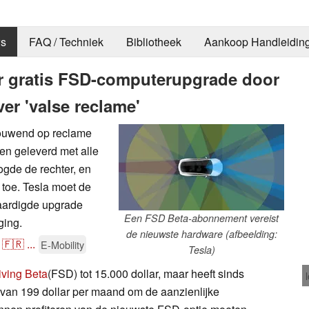
s
FAQ / Techniek
Bibliotheek
Aankoop Handleidin
ar gratis FSD-computerupgrade door
er 'valse reclame'
rouwend op reclame
den geleverd met alle
ogde de rechter, en
toe. Tesla moet de
aardigde upgrade
Een FSD Beta-abonnement vereist
ging.
de nieuwste hardware (afbeelding:
🇫🇷
...
E-Mobility
Tesla)
riving Beta
(FSD) tot 15.000 dollar, maar heeft sinds
van 199 dollar per maand om de aanzienlijke