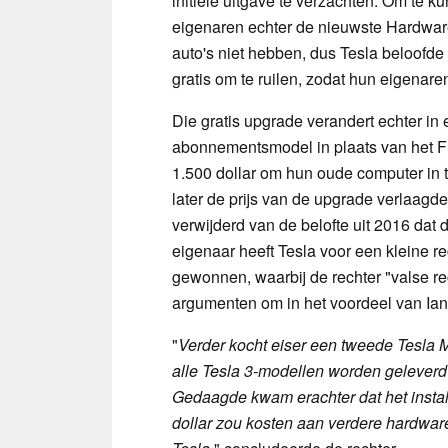
initiële uitgave te verzachten. Om te 
eigenaren echter de nieuwste Hardware
auto's niet hebben, dus Tesla beloofde
gratis om te ruilen, zodat hun eigenar
Die gratis upgrade verandert echter in
abonnementsmodel in plaats van het FS
1.500 dollar om hun oude computer in te
later de prijs van de upgrade verlaagde 
verwijderd van de belofte uit 2016 dat 
eigenaar heeft Tesla voor een kleine 
gewonnen, waarbij de rechter "valse r
argumenten om in het voordeel van Ian
"
Verder kocht eiser een tweede Tesla M
alle Tesla 3-modellen worden geleverd 
Gedaagde kwam erachter dat het install
dollar zou kosten aan verdere hardware