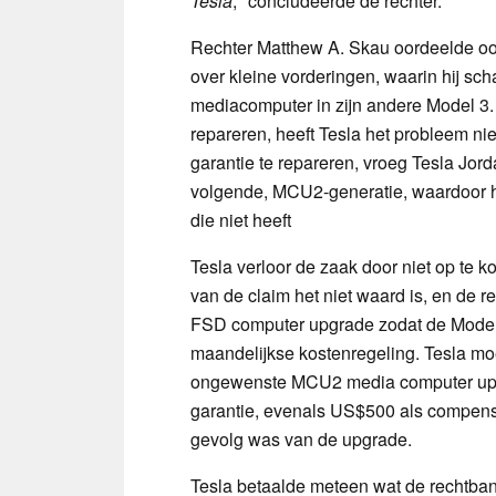
Tesla
," concludeerde de rechter.
Rechter Matthew A. Skau oordeelde ook
over kleine vorderingen, waarin hij sc
mediacomputer in zijn andere Model 3. 
repareren, heeft Tesla het probleem ni
garantie te repareren, vroeg Tesla Jo
volgende, MCU2-generatie, waardoor hi
die niet heeft
Tesla verloor de zaak door niet op te k
van de claim het niet waard is, en de 
FSD computer upgrade zodat de Model
maandelijkse kostenregeling. Tesla m
ongewenste MCU2 media computer upgra
garantie, evenals US$500 als compensa
gevolg was van de upgrade.
Tesla betaalde meteen wat de rechtba