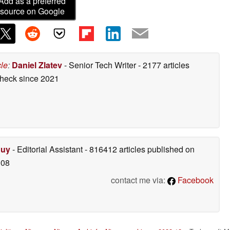
Add as a preferred
source on Google
cle
:
Daniel Zlatev
- Senior Tech Writer
- 2177 articles
check
since 2021
Duy
- Editorial Assistant
- 816412 articles published on
008
contact me via:
Facebook