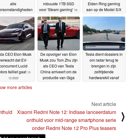
alle
robuuste 1TB SSD
Elden Ring gaming
ersomstandigheden
voor 'Steam gaming'
aan op de Model S/X
16-
gens de studie over
met AMD RDNA 2
12-2022
het koude
graphics
15-12-2022
emperatuurverschil
ssen winter- en EV-
atterijen
16-12-2022
sla CEO Elon Musk
De opvolger van Elon
Tesla dient dossiers in
verwacht dat EV-
Musk zou Tom Zhu zijn
om radar terug te
concurrent Lucid
als CEO van Tesla
brengen in zijn
tors failliet gaat
China arriveert om de
zelfrijdende
12-
productie van Giga
hardwarekit vanaf
12-2022
Texas op te voeren
januari
09-
07-12-2022
ow more articles
12-2022
Next article
nthuld
Xiaomi Redmi Note 12: Indiase lanceerdatum
⟩
onthuld voor mid-range smartphone serie
onder Redmi Note 12 Pro Plus teasers