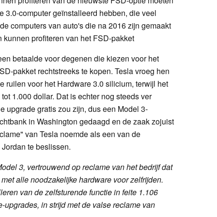
kunnen profiteren van de nieuwste FSD-optie moeten
 3.0-computer geïnstalleerd hebben, die veel
 de computers van auto's die na 2016 zijn gemaakt
en kunnen profiteren van het FSD-pakket
 een betaalde voor degenen die kiezen voor het
D-pakket rechtstreeks te kopen. Tesla vroeg hen
 ruilen voor het Hardware 3.0 silicium, terwijl het
tot 1.000 dollar. Dat is echter nog steeds ver
de upgrade gratis zou zijn, dus een Model 3-
rechtbank in Washington gedaagd en de zaak zojuist
eclame" van Tesla noemde als een van de
 Jordan te beslissen.
odel 3, vertrouwend op reclame van het bedrijf dat
met alle noodzakelijke hardware voor zelfrijden.
eren van de zelfsturende functie in feite 1.106
-upgrades, in strijd met de valse reclame van