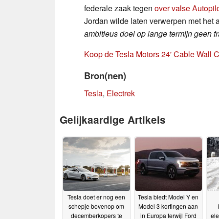
federale zaak tegen
over valse Autopil
Jordan wilde laten verwerpen met het 
ambitieus doel op lange termijn geen f
Koop de Tesla Motors 24' Cable Wall
Bron(nen)
Tesla
,
Electrek
Gelijkaardige Artikels
Tesla doet er nog een
Tesla biedt Model Y en
schepje bovenop om
Model 3 kortingen aan
decemberkopers te
in Europa terwijl Ford
ele