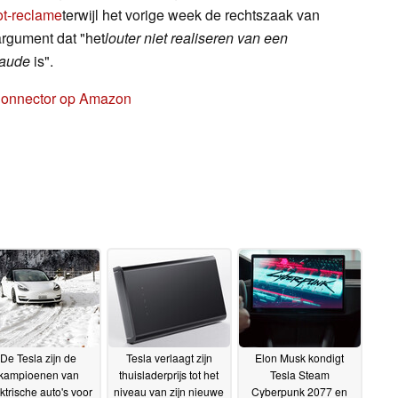
ot-reclame
terwijl het vorige week de rechtszaak van
argument dat "het
louter niet realiseren van een
raude
is".
 Connector op Amazon
De Tesla zijn de
Tesla verlaagt zijn
Elon Musk kondigt
kampioenen van
thuisladerprijs tot het
Tesla Steam
ktrische auto's voor
niveau van zijn nieuwe
Cyberpunk 2077 en