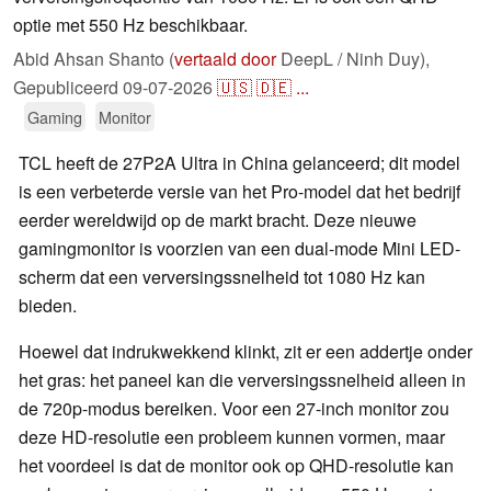
optie met 550 Hz beschikbaar.
Abid Ahsan Shanto (
vertaald door
DeepL / Ninh Duy),
Gepubliceerd
09-07-2026
🇺🇸
🇩🇪
...
Gaming
Monitor
TCL heeft de 27P2A Ultra in China gelanceerd; dit model
is een verbeterde versie van het Pro-model dat het bedrijf
eerder wereldwijd op de markt bracht. Deze nieuwe
gamingmonitor is voorzien van een dual-mode Mini LED-
scherm dat een verversingssnelheid tot 1080 Hz kan
bieden.
Hoewel dat indrukwekkend klinkt, zit er een addertje onder
het gras: het paneel kan die verversingssnelheid alleen in
de 720p-modus bereiken. Voor een 27-inch monitor zou
deze HD-resolutie een probleem kunnen vormen, maar
het voordeel is dat de monitor ook op QHD-resolutie kan