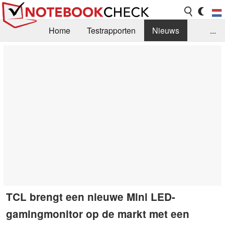
Home
Testrapporten
Nieuws
...
FAQ / Techniek
Bibliotheek
Aankoop Handleiding
Zoek
Contact
TCL brengt een nieuwe Mini LED-
gamingmonitor op de markt met een