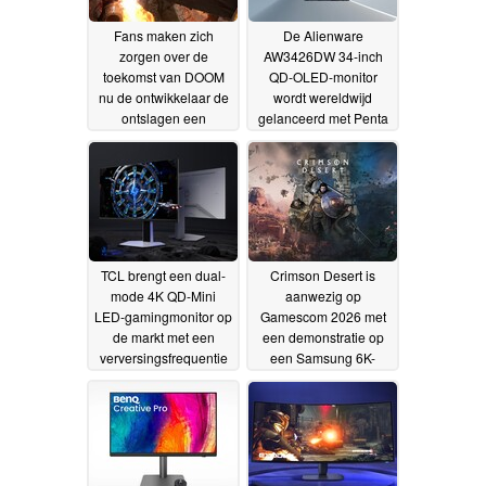
Fans maken zich
De Alienware
zorgen over de
AW3426DW 34-inch
toekomst van DOOM
QD-OLED-monitor
nu de ontwikkelaar de
wordt wereldwijd
ontslagen een
gelanceerd met Penta
„bloedbad“ noemt
Tandem-technologie
10-07-
2026
09-07-2026
TCL brengt een dual-
Crimson Desert is
mode 4K QD-Mini
aanwezig op
LED-gamingmonitor op
Gamescom 2026 met
de markt met een
een demonstratie op
verversingsfrequentie
een Samsung 6K-
tot 320 Hz
monitor
09-07-2026
08-07-2026