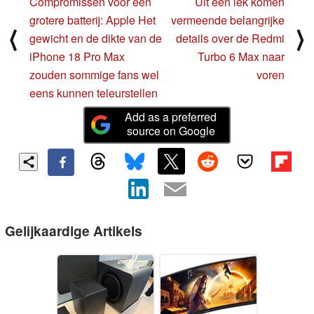
Compromissen voor een
Uit een lek komen
grotere batterij: Apple Het
vermeende belangrijke
⟨
⟩
gewicht en de dikte van de
details over de Redmi
iPhone 18 Pro Max
Turbo 6 Max naar
zouden sommige fans wel
voren
eens kunnen teleurstellen
Add as a preferred
source on Google
Gelijkaardige Artikels