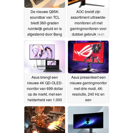
De nieuwe Q95K-
AOC breidt zijn
soundbar van TCL
assortiment ultrawide-
biedt 360-graden
monitoren uit met
ruimtelijk geluid en is
gamingmonitoren voor
afgestemd door Bang
dubbel gebruik
19-07-
& Olufsen
27-07-2026
2026
Asus brengt een
Asus presenteert een
nieuwe 4K QD-OLED-
nieuwe gamingmonitor
monitor van 699 dollar
met drie modi, 4K-
op de markt, met een
resolutie, 240 Hz en
helderheid van 1.000
een
nits en speciale
verversingsfrequentie
compatibiliteit met
tot 488 Hz
10-07-2026
Mac-computers
15-07-
2026