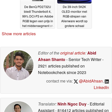
De BenQ PD2732U
De 39-inch 5K2K
biedt Thunderbolt 4,
OLED-monitor met
99% DCI-P3 en Adobe
RGB-strepen van
RGB tegen een prijs in
Alienware wordt op
het middensegment
grotere schaal
07-
internationaal op de
07-2026
Show more articles
markt gebracht, met
sterk uiteenlopende
prijzen
02-07-2026
Editor of the
original article
:
Abid
Ahsan Shanto
- Senior Tech Writer
-
2921 articles published on
Notebookcheck
since 2023
contact me via:
@AbidAhsan
,
LinkedIn
Translator:
Ninh Ngoc Duy
- Editorial
Assistant
- 816412 articles published on