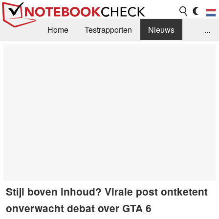
Home
Testrapporten
Nieuws
...
FAQ / Techniek
Bibliotheek
Aankoop Handleiding
Zoek
Contact
Stijl boven inhoud? Virale post ontketent
onverwacht debat over GTA 6