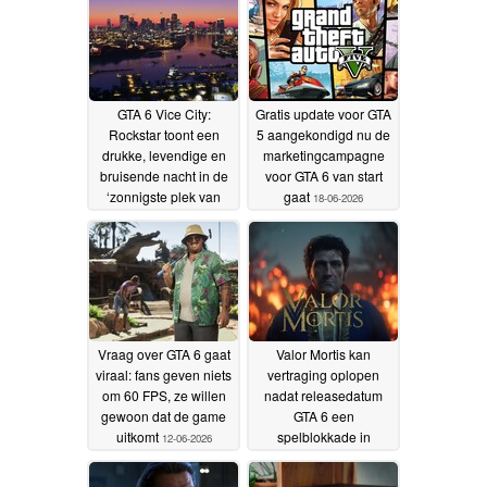
GTA 6 Vice City:
Gratis update voor GTA
Rockstar toont een
5 aangekondigd nu de
drukke, levendige en
marketingcampagne
bruisende nacht in de
voor GTA 6 van start
‘zonnigste plek van
gaat
18-06-2026
Amerika’
19-06-2026
Vraag over GTA 6 gaat
Valor Mortis kan
viraal: fans geven niets
vertraging oplopen
om 60 FPS, ze willen
nadat releasedatum
gewoon dat de game
GTA 6 een
uitkomt
spelblokkade in
12-06-2026
september veroorzaakt
11-06-2026