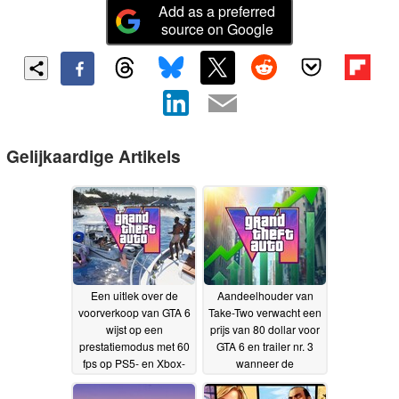
Add as a preferred
source on Google
Gelijkaardige Artikels
Een uitlek over de
Aandeelhouder van
voorverkoop van GTA 6
Take-Two verwacht een
wijst op een
prijs van 80 dollar voor
prestatiemodus met 60
GTA 6 en trailer nr. 3
fps op PS5- en Xbox-
wanneer de
consoles
voorverkoop van start
24-06-2026
gaat
20-06-2026