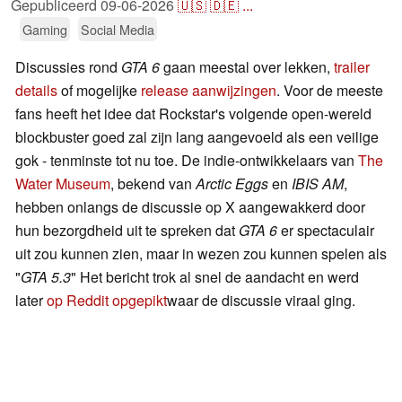
Gepubliceerd
09-06-2026
🇺🇸
🇩🇪
...
Gaming
Social Media
Discussies rond
GTA 6
gaan meestal over lekken,
trailer
details
of mogelijke
release aanwijzingen
. Voor de meeste
fans heeft het idee dat Rockstar's volgende open-wereld
blockbuster goed zal zijn lang aangevoeld als een veilige
gok - tenminste tot nu toe. De indie-ontwikkelaars van
The
Water Museum
, bekend van
Arctic Eggs
en
IBIS AM
,
hebben onlangs de discussie op X aangewakkerd door
hun bezorgdheid uit te spreken dat
GTA 6
er spectaculair
uit zou kunnen zien, maar in wezen zou kunnen spelen als
"
GTA 5.3
" Het bericht trok al snel de aandacht en werd
later
op Reddit opgepikt
waar de discussie viraal ging.