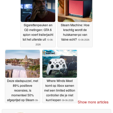
Sigarettenpeuken en
Steam Machine: Hoe
O2-metingen: GTA 6
krachtig wordt de
spion voert trailerjacht
huiskamer-pc van
tot het uiterste uit
Valve echt?
10-06-
10-06-2026
2026
Deze stadspuzzel, met
Where Winds Meet
89% positieve
komt op Xbox samen
recensies, is
met een limited edition
momenteel 50%
controller die je niet
afgeprijsd op Steam
kunt kopen
09-
09-06-2026
Show more articles
06-2026