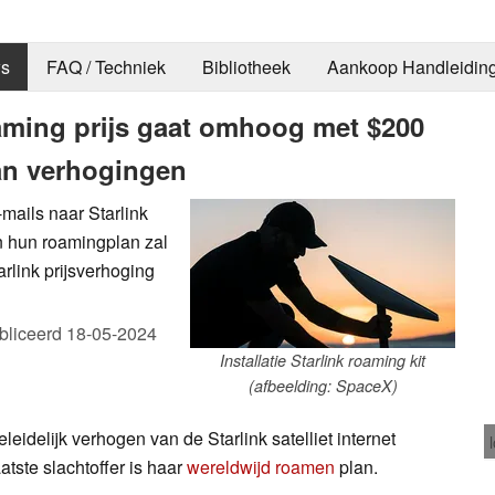
s
FAQ / Techniek
Bibliotheek
Aankoop Handleidin
roaming prijs gaat omhoog met $200
lan verhogingen
mails naar Starlink
an hun roamingplan zal
rlink prijsverhoging
bliceerd
18-05-2024
Installatie Starlink roaming kit
(afbeelding: SpaceX)
leidelijk verhogen van de Starlink satelliet internet
tste slachtoffer is haar
wereldwijd roamen
plan.