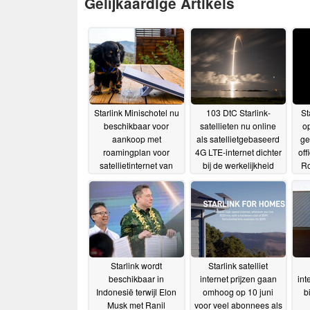
Gelijkaardige Artikels
Starlink Minischotel nu
103 DtC Starlink-
St
beschikbaar voor
satellieten nu online
o
aankoop met
als satellietgebaseerd
ge
roamingplan voor
4G LTE-internet dichter
off
satellietinternet van
bij de werkelijkheid
Ro
$50/maand
komt
vo
11-07-2024
05-07-2024
Starlink wordt
Starlink satelliet
beschikbaar in
internet prijzen gaan
int
Indonesië terwijl Elon
omhoog op 10 juni
b
Musk met Ranil
voor veel abonnees als