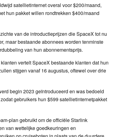
wijd satellietinternet overal voor $200/maand,
 met hun pakket willen rondtrekken $400/maand
zichte van de introductieprijzen die SpaceX tot nu
tier, maar bestaande abonnees worden tenminste
erdubbeling van hun abonnementsprijs.
n klanten vertelt SpaceX bestaande klanten dat hun
en stijgen vanaf 16 augustus, oftewel over drie
 werd begin 2023 geïntroduceerd en was bedoeld
zodat gebruikers hun $599 satellietinternetpakket
m-plan gebruikt om de officiële Starlink
en van wettelijke goedkeuringen en
ruiken op cruiseboten in plaats van de duurdere