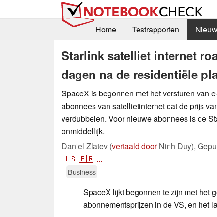
Home
Testrapporten
Nieuw
Starlink satelliet internet 
dagen na de residentiële p
SpaceX is begonnen met het versturen van e-
abonnees van satellietinternet dat de prijs v
verdubbelen. Voor nieuwe abonnees is de Sta
onmiddellijk.
Daniel Zlatev (
vertaald door
Ninh Duy),
Gepu
🇺🇸
🇫🇷
...
Business
SpaceX lijkt begonnen te zijn met het ge
abonnementsprijzen in de VS, en het laa