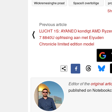
Wickremesinghe praat
SpaceX overtollige
pr
over vestiging in Sri
capaciteit dekking
Sh
Lanka
herschikt
23-05-2024
15-05-2024
Previous article
LUCHT 1S: AYANEO kondigt AMD Ryze
⟨
7 8840U opfrissing aan met Eiyuden
Chronicle limited edition model
Editor of the
original arti
published on Notebook