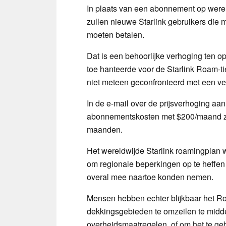
In plaats van een abonnement op wereld
zullen nieuwe Starlink gebruikers die
moeten betalen.
Dat is een behoorlijke verhoging ten op
toe hanteerde voor de Starlink Roam-
niet meteen geconfronteerd met een v
In de e-mail over de prijsverhoging aa
abonnementskosten met $200/maand zull
maanden.
Het wereldwijde Starlink roamingplan
om regionale beperkingen op te heffen 
overal mee naartoe konden nemen.
Mensen hebben echter blijkbaar het Roa
dekkingsgebieden te omzeilen te midd
overheidsmaatregelen, of om het te geb