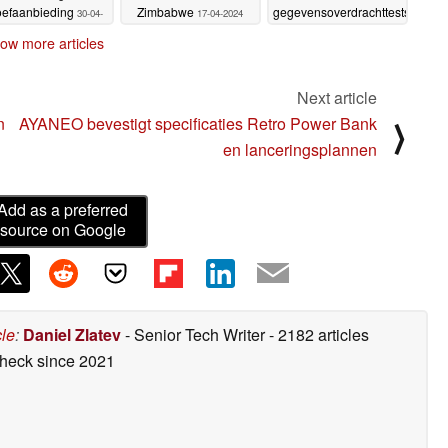
oefaanbieding
Zimbabwe
gegevensoverdrachttests
30-04-
17-04-2024
2024
04-03-2024
ow more articles
Next article
n
AYANEO bevestigt specificaties Retro Power Bank
⟩
en lanceringsplannen
Add as a preferred
source on Google
cle
:
Daniel Zlatev
- Senior Tech Writer
- 2182 articles
check
since 2021