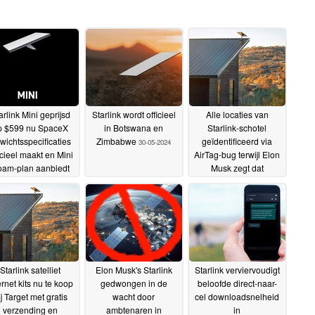
arlink Mini geprijsd
Starlink wordt officieel
Alle locaties van
p $599 nu SpaceX
in Botswana en
Starlink-schotel
wichtsspecificaties
Zimbabwe
geïdentificeerd via
30-05-2024
icieel maakt en Mini
AirTag-bug terwijl Elon
am-plan aanbiedt
Musk zegt dat
or $30/maand
"aanzienlijke middelen"
21-06-
worden ingezet om
2024
storing te voorkomen
27-05-2024
Starlink satelliet
Elon Musk's Starlink
Starlink verviervoudigt
ernet kits nu te koop
gedwongen in de
beloofde direct-naar-
ij Target met gratis
wacht door
cel downloadsnelheid
verzending en
ambtenaren in
in