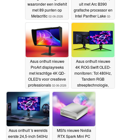
waaronder een indiehit
uit met Arc B390
met 89 punten op
grafische processor en
Metacritic
Intel Panther Lake
02-06-2026
02-
06-2026
Asus onthult nieuwe
Asus onthult nieuwe
ProArt displayreeks
4K ROG Swift OLED-
met krachtige 4K QD-
monitoren: Tot 480Hz,
OLED's voor creatieve
Tandem RGB
professionals
streeptechnologie,
02-06-2026
90W PD
02-06-2026
Asus onthult 's werelds
MSI's nieuwe Nvidia
eerste 24,5-inch 540Hz
RTX Spark Mini PC