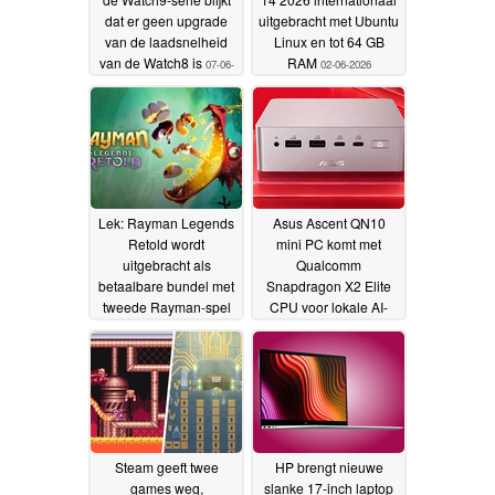
dat er geen upgrade
uitgebracht met Ubuntu
van de laadsnelheid
Linux en tot 64 GB
van de Watch8 is
RAM
07-06-
02-06-2026
2026
Lek: Rayman Legends
Asus Ascent QN10
Retold wordt
mini PC komt met
uitgebracht als
Qualcomm
betaalbare bundel met
Snapdragon X2 Elite
tweede Rayman-spel
CPU voor lokale AI-
ontwikkeling en
02-06-2026
OpenClaw
02-06-2026
Steam geeft twee
HP brengt nieuwe
games weg,
slanke 17-inch laptop