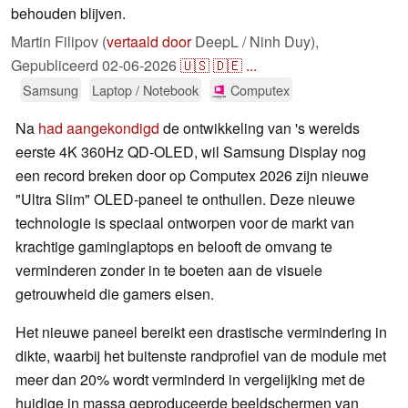
behouden blijven.
Martin Filipov (
vertaald door
DeepL / Ninh Duy),
Gepubliceerd
02-06-2026
🇺🇸
🇩🇪
...
Samsung
Laptop / Notebook
Computex
Na
had aangekondigd
de ontwikkeling van 's werelds
eerste 4K 360Hz QD-OLED, wil Samsung Display nog
een record breken door op Computex 2026 zijn nieuwe
"Ultra Slim" OLED-paneel te onthullen. Deze nieuwe
technologie is speciaal ontworpen voor de markt van
krachtige gaminglaptops en belooft de omvang te
verminderen zonder in te boeten aan de visuele
getrouwheid die gamers eisen.
Het nieuwe paneel bereikt een drastische vermindering in
dikte, waarbij het buitenste randprofiel van de module met
meer dan 20% wordt verminderd in vergelijking met de
huidige in massa geproduceerde beeldschermen van