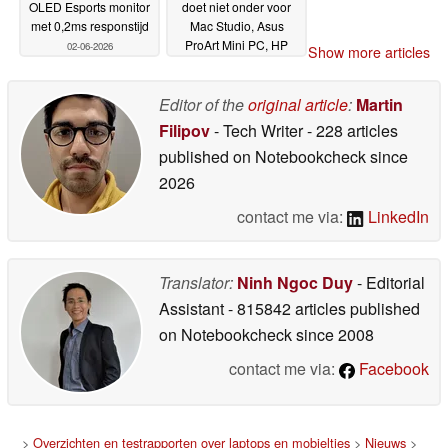
OLED Esports monitor
doet niet onder voor
met 0,2ms responstijd
Mac Studio, Asus
ProArt Mini PC, HP
02-06-2026
Show more articles
OmniDesk Mini PC
02-
06-2026
Editor of the
original article
:
Martin
Filipov
- Tech Writer
- 228 articles
published on Notebookcheck
since
2026
contact me via:
LinkedIn
Translator:
Ninh Ngoc Duy
- Editorial
Assistant
- 815842 articles published
on Notebookcheck
since 2008
contact me via:
Facebook
>
Overzichten en testrapporten over laptops en mobieltjes
>
Nieuws
>