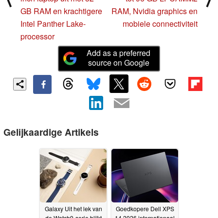
GB RAM en krachtigere
RAM, Nvidia graphics en
Intel Panther Lake-
mobiele connectiviteit
processor
Add as a preferred
source on Google
Gelijkaardige Artikels
Galaxy Uit het lek van
Goedkopere Dell XPS
de Watch9-serie blijkt
14 2026 internationaal