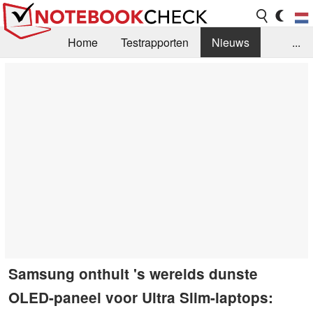
Home
Testrapporten
Nieuws
...
FAQ / Techniek
Bibliotheek
Aankoop Handleiding
Zoek
Contact
Samsung onthult 's werelds dunste
OLED-paneel voor Ultra Slim-laptops: