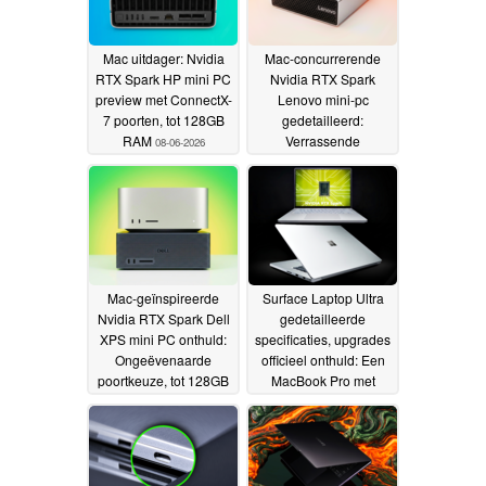
Mac uitdager: Nvidia
Mac-concurrerende
RTX Spark HP mini PC
Nvidia RTX Spark
preview met ConnectX-
Lenovo mini-pc
7 poorten, tot 128GB
gedetailleerd:
RAM
Verrassende
08-06-2026
poortkeuze, tot 128GB
RAM
08-06-2026
Mac-geïnspireerde
Surface Laptop Ultra
Nvidia RTX Spark Dell
gedetailleerde
XPS mini PC onthuld:
specificaties, upgrades
Ongeëvenaarde
officieel onthuld: Een
poortkeuze, tot 128GB
MacBook Pro met
RAM
Windows 11?
08-06-2026
04-06-2026