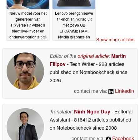
Nieuw model voor het
Lenovo brengt nieuwe
genereren van
14-inch ThinkPad uit
PixVerse R1-video's
met tot 96 GB
biedt live-invoer en
LPCAMM2 RAM,
onderwerpprioriteit
Nvidia graphics en
02-
Show more articles
mobiele connectiviteit
06-2026
02-06-2026
Editor of the
original article
:
Martin
Filipov
- Tech Writer
- 228 articles
published on Notebookcheck
since
2026
contact me via:
LinkedIn
Translator:
Ninh Ngoc Duy
- Editorial
Assistant
- 816412 articles published
on Notebookcheck
since 2008
contact me via:
Facebook