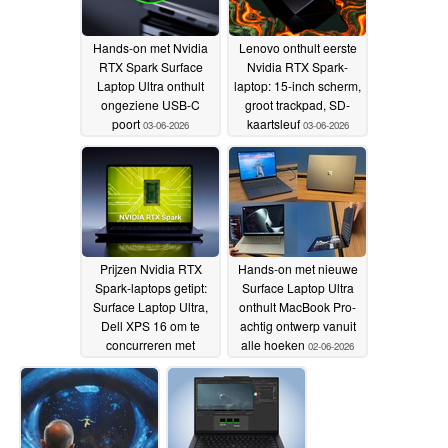
Hands-on met Nvidia
Lenovo onthult eerste
RTX Spark Surface
Nvidia RTX Spark-
Laptop Ultra onthult
laptop: 15-inch scherm,
ongeziene USB-C
groot trackpad, SD-
poort
kaartsleuf
03-06-2026
03-06-2026
Prijzen Nvidia RTX
Hands-on met nieuwe
Spark-laptops getipt:
Surface Laptop Ultra
Surface Laptop Ultra,
onthult MacBook Pro-
Dell XPS 16 om te
achtig ontwerp vanuit
concurreren met
alle hoeken
02-06-2026
MacBook Pro
03-06-2026