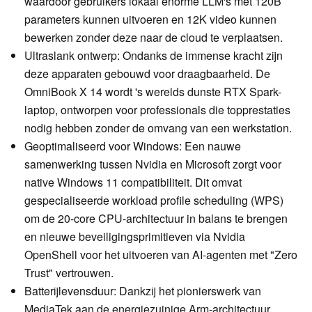
waardoor gebruikers lokaal enorme LLM's met 120B
parameters kunnen uitvoeren en 12K video kunnen
bewerken zonder deze naar de cloud te verplaatsen.
Ultraslank ontwerp: Ondanks de immense kracht zijn
deze apparaten gebouwd voor draagbaarheid. De
OmniBook X 14 wordt 's werelds dunste RTX Spark-
laptop, ontworpen voor professionals die topprestaties
nodig hebben zonder de omvang van een werkstation.
Geoptimaliseerd voor Windows: Een nauwe
samenwerking tussen Nvidia en Microsoft zorgt voor
native Windows 11 compatibiliteit. Dit omvat
gespecialiseerde workload profile scheduling (WPS)
om de 20-core CPU-architectuur in balans te brengen
en nieuwe beveiligingsprimitieven via Nvidia
OpenShell voor het uitvoeren van AI-agenten met "Zero
Trust" vertrouwen.
Batterijlevensduur: Dankzij het pionierswerk van
MediaTek aan de energiezuinige Arm-architectuur