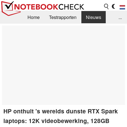
Home
Testrapporten
Nieuws
...
FAQ / Techniek
Bibliotheek
Aankoop Handleiding
Zoek
Contact
HP onthult 's werelds dunste RTX Spark
laptops: 12K videobewerking, 128GB