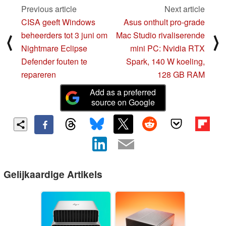
Previous article
Next article
CISA geeft Windows
Asus onthult pro-grade
beheerders tot 3 juni om
Mac Studio rivaliserende
⟨
⟩
Nightmare Eclipse
mini PC: Nvidia RTX
Defender fouten te
Spark, 140 W koeling,
repareren
128 GB RAM
Add as a preferred
source on Google
Gelijkaardige Artikels