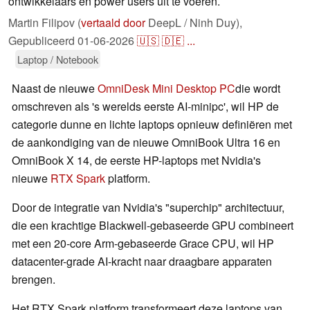
ontwikkelaars en power users uit te voeren.
Martin Filipov (
vertaald door
DeepL / Ninh Duy),
Gepubliceerd
01-06-2026
🇺🇸
🇩🇪
...
Laptop / Notebook
Naast de nieuwe
OmniDesk Mini Desktop PC
die wordt
omschreven als 's werelds eerste AI-minipc', wil HP de
categorie dunne en lichte laptops opnieuw definiëren met
de aankondiging van de nieuwe OmniBook Ultra 16 en
OmniBook X 14, de eerste HP-laptops met Nvidia's
nieuwe
RTX Spark
platform.
Door de integratie van Nvidia's "superchip" architectuur,
die een krachtige Blackwell-gebaseerde GPU combineert
met een 20-core Arm-gebaseerde Grace CPU, wil HP
datacenter-grade AI-kracht naar draagbare apparaten
brengen.
Het RTX Spark platform transformeert deze laptops van