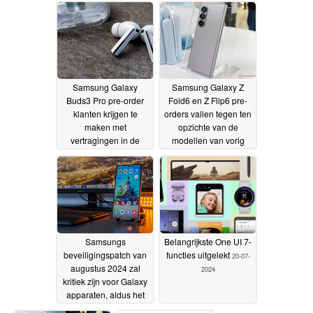
2024
22-07-2024
Samsung Galaxy
Samsung Galaxy Z
Buds3 Pro pre-order
Fold6 en Z Flip6 pre-
klanten krijgen te
orders vallen tegen ten
maken met
opzichte van de
vertragingen in de
modellen van vorig
verzending te midden
jaar, ondanks
van kwaliteitscontrole
indrukwekkende
problemen rapporten
aantallen
21-07-2024
21-07-2024
Samsungs
Belangrijkste One UI 7-
beveiligingspatch van
functies uitgelekt
20-07-
augustus 2024 zal
2024
kritiek zijn voor Galaxy
apparaten, aldus het
bedrijf
20-07-2024