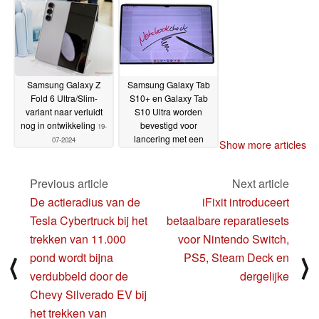
Samsung Galaxy Z
Samsung Galaxy Tab
Fold 6 Ultra/Slim-
S10+ en Galaxy Tab
variant naar verluidt
S10 Ultra worden
nog in ontwikkeling
bevestigd voor
19-
lancering met een
07-2024
Show more articles
high-end MediaTek
SoC
19-07-2024
Previous article
Next article
De actieradius van de
iFixit introduceert
Tesla Cybertruck bij het
betaalbare reparatiesets
trekken van 11.000
voor Nintendo Switch,
pond wordt bijna
PS5, Steam Deck en
⟨
⟩
verdubbeld door de
dergelijke
Chevy Silverado EV bij
het trekken van