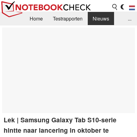
Home
Testrapporten
Nieuws
...
FAQ / Techniek
Bibliotheek
Aankoop Handleiding
Zoek
Contact
Lek | Samsung Galaxy Tab S10-serie
hintte naar lancering in oktober te