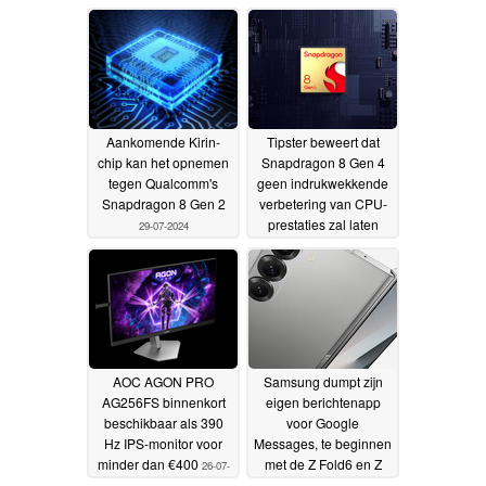
Aankomende Kirin-
Tipster beweert dat
chip kan het opnemen
Snapdragon 8 Gen 4
tegen Qualcomm's
geen indrukwekkende
Snapdragon 8 Gen 2
verbetering van CPU-
prestaties zal laten
29-07-2024
zien ten opzichte van
zijn voorganger
29-07-
2024
AOC AGON PRO
Samsung dumpt zijn
AG256FS binnenkort
eigen berichtenapp
beschikbaar als 390
voor Google
Hz IPS-monitor voor
Messages, te beginnen
minder dan €400
met de Z Fold6 en Z
26-07-
Flip6