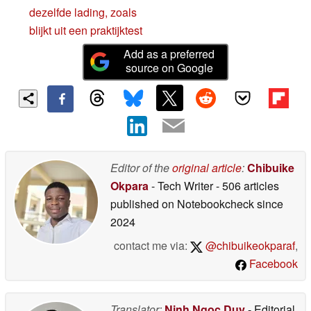
dezelfde lading, zoals
blijkt uit een praktijktest
Add as a preferred
source on Google
Editor of the
original article
:
Chibuike
Okpara
- Tech Writer
- 506 articles
published on Notebookcheck
since
2024
contact me via:
@chibuikeokparaf
,
Facebook
Translator:
Ninh Ngoc Duy
- Editorial