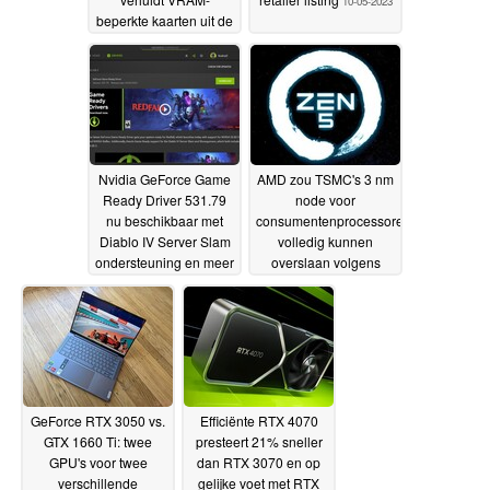
10-05-2023
beperkte kaarten uit de
overweging van de
consument
11-05-2023
Nvidia GeForce Game
AMD zou TSMC's 3 nm
Ready Driver 531.79
node voor
nu beschikbaar met
consumentenprocessoren
Diablo IV Server Slam
volledig kunnen
ondersteuning en meer
overslaan volgens
gelekte roadmap
03-05-2023
29-04-
2023
GeForce RTX 3050 vs.
Efficiënte RTX 4070
GTX 1660 Ti: twee
presteert 21% sneller
GPU's voor twee
dan RTX 3070 en op
verschillende
gelijke voet met RTX