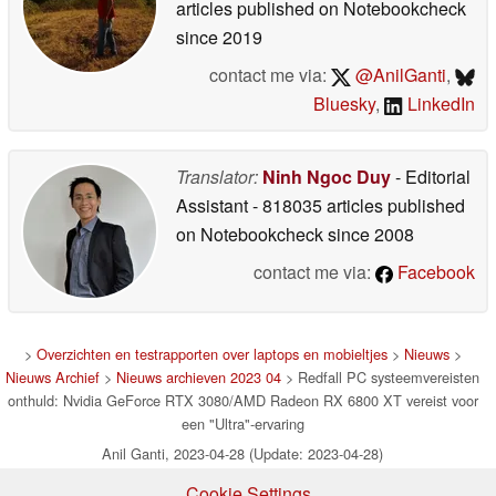
articles published on Notebookcheck
since 2019
contact me via:
@AnilGanti
,
Bluesky
,
LinkedIn
Translator:
Ninh Ngoc Duy
- Editorial
Assistant
- 818035 articles published
on Notebookcheck
since 2008
contact me via:
Facebook
>
Overzichten en testrapporten over laptops en mobieltjes
>
Nieuws
>
Nieuws Archief
>
Nieuws archieven 2023 04
> Redfall PC systeemvereisten
onthuld: Nvidia GeForce RTX 3080/AMD Radeon RX 6800 XT vereist voor
een "Ultra"-ervaring
Anil Ganti, 2023-04-28 (Update: 2023-04-28)
Cookie Settings