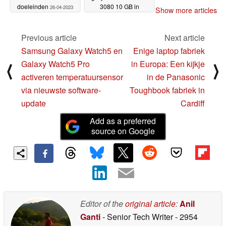
doeleinden
3080 10 GB in
26-04-2023
Show more articles
uitgebreide launch
review roundup
19-04-
Previous article
Next article
2023
Samsung Galaxy Watch5 en
Enige laptop fabriek
Galaxy Watch5 Pro
in Europa: Een kijkje
⟨
⟩
activeren temperatuursensor
in de Panasonic
via nieuwste software-
Toughbook fabriek in
update
Cardiff
Add as a preferred
source on Google
Editor of the
original article
:
Anil
Ganti
- Senior Tech Writer
- 2954