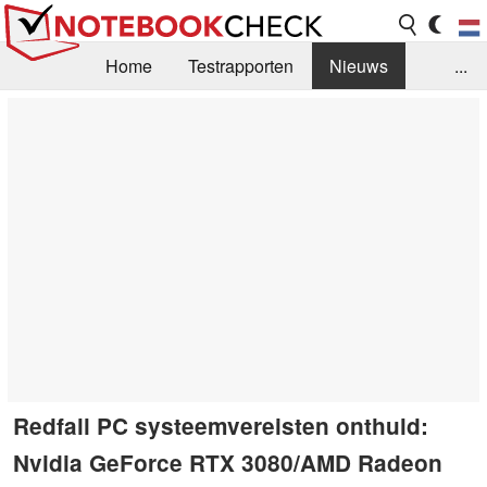
Home
Testrapporten
Nieuws
...
FAQ / Techniek
Bibliotheek
Aankoop Handleiding
Zoek
Contact
Redfall PC systeemvereisten onthuld:
Nvidia GeForce RTX 3080/AMD Radeon