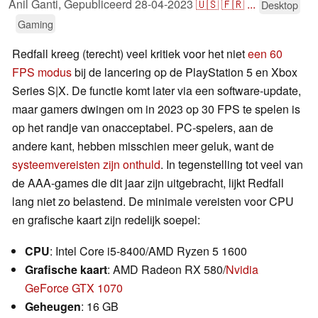
Anil Ganti,
Gepubliceerd
28-04-2023
🇺🇸
🇫🇷
...
Desktop
Gaming
Redfall kreeg (terecht) veel kritiek voor het niet
een 60
FPS modus
bij de lancering op de PlayStation 5 en Xbox
Series S|X. De functie komt later via een software-update,
maar gamers dwingen om in 2023 op 30 FPS te spelen is
op het randje van onacceptabel. PC-spelers, aan de
andere kant, hebben misschien meer geluk, want de
systeemvereisten zijn onthuld
. In tegenstelling tot veel van
de AAA-games die dit jaar zijn uitgebracht, lijkt Redfall
lang niet zo belastend. De minimale vereisten voor CPU
en grafische kaart zijn redelijk soepel:
CPU
: Intel Core i5-8400/AMD Ryzen 5 1600
Grafische kaart
: AMD Radeon RX 580/
Nvidia
GeForce GTX 1070
Geheugen
: 16 GB