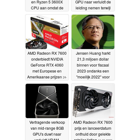
en Ryzen 5 3600X
GPU naar verluidt de
CPU aan omdat de
leiding nemen terwijl
game mikt op 30 FPS
retailers worstelen om
op consoles
GeForce kaart te
13-06-2023
verkopen
30-05-2023
AMD Radeon RX 7600
Jensen Huang harkt
onderbiedt NVIDIA
21,3 miljoen dollar
GeForce RTX 4060
binnen voor fiscaal
met Europese en
2023 ondanks een
Amerikaanse prijzen
"moeilijk 2022" voor
24-
Nvidia
05-2023
17-05-2023
Vertragende verkoop
AMD Radeon RX 7600
van mid-range 8GB
prijs en lanceerdatum
GPU's duwt naar
onthuld door gelekte
verluidt VRAM-
retailer listing