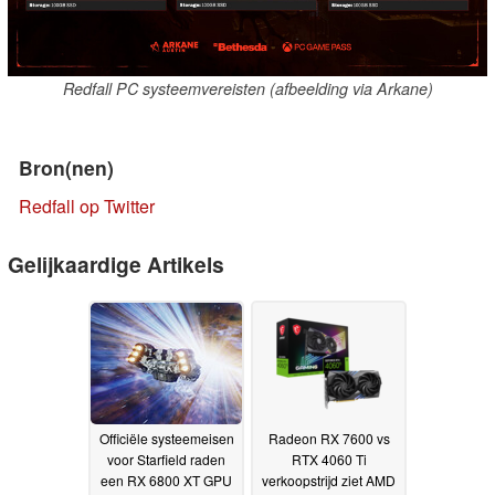
Redfall PC systeemvereisten (afbeelding via Arkane)
Bron(nen)
Redfall op Twitter
Gelijkaardige Artikels
Officiële systeemeisen
Radeon RX 7600 vs
voor Starfield raden
RTX 4060 Ti
een RX 6800 XT GPU
verkoopstrijd ziet AMD