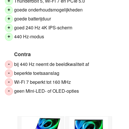
Thunderbolt 5, Wi-Fi 7 en PCIe 5.0
+
goede onderhoudsmogelijkheden
+
goede batterijduur
+
goed 240 Hz 4K IPS-scherm
+
440 Hz-modus
+
Contra
bij 440 Hz neemt de beeldkwaliteit af
-
beperkte toetsaanslag
-
Wi-Fi 7 beperkt tot 160 MHz
-
geen Mini-LED- of OLED-opties
-