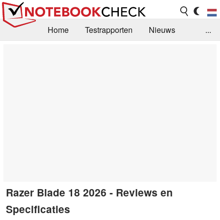
Home
Testrapporten
Nieuws
...
FAQ / Techniek
Bibliotheek
Aankoop Handleiding
Zoek
Contact
Razer Blade 18 2026 - Reviews en
Specificaties