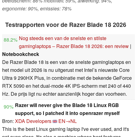
beeldscherm: 86% mobiliteit: 59%, afwerking: 94%,
ergonomie: 90%, emissies: 78%
Testrapporten voor de Razer Blade 18 2026
Nog steeds een van de snelste en stilste
88.2%
gaminglaptops – Razer Blade 18 2026: een review
|
Notebookcheck
De Razer Blade 18 is een van de snelste gaminglaptops en
het model uit 2026 is nu uitgerust met Intel’s nieuwste Core
Ultra 9 290HX Plus, in combinatie met de bekende GeForce
RTX 5090 en het dual-mode 4K IPS-scherm met 240 of 440
Hz. De prijs ligt nu echter aanzienlijk hoger dan voorheen.
Razer will never give the Blade 18 Linux RGB
90%
support, so I patched it into openrazer myself
Bron:
XDA Developers
EN→NL
This is the best Linux gaming laptop I've ever used, and it's
not even close. It's also a machine whose best features