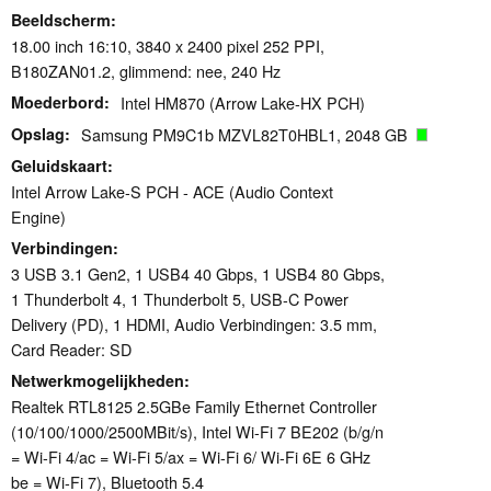
Beeldscherm
18.00 inch 16:10, 3840 x 2400 pixel 252 PPI,
B180ZAN01.2, glimmend: nee, 240 Hz
Moederbord
Intel HM870 (Arrow Lake-HX PCH)
Opslag
Samsung PM9C1b MZVL82T0HBL1, 2048 GB
Geluidskaart
Intel Arrow Lake-S PCH - ACE (Audio Context
Engine)
Verbindingen
3 USB 3.1 Gen2, 1 USB4 40 Gbps, 1 USB4 80 Gbps,
1 Thunderbolt 4, 1 Thunderbolt 5, USB-C Power
Delivery (PD), 1 HDMI, Audio Verbindingen: 3.5 mm,
Card Reader: SD
Netwerkmogelijkheden
Realtek RTL8125 2.5GBe Family Ethernet Controller
(10/100/1000/2500MBit/s), Intel Wi-Fi 7 BE202 (b/g/n
= Wi-Fi 4/ac = Wi-Fi 5/ax = Wi-Fi 6/ Wi-Fi 6E 6 GHz
be = Wi-Fi 7), Bluetooth 5.4