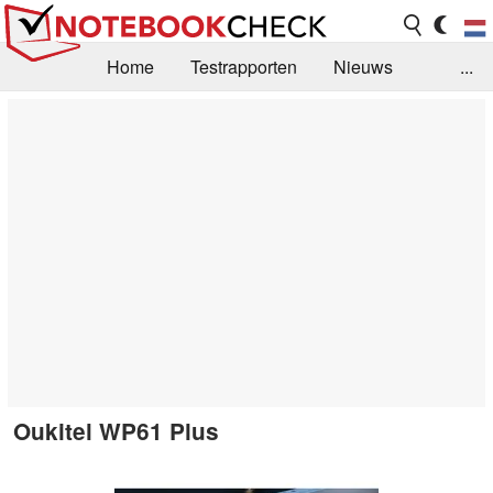
Home
Testrapporten
Nieuws
...
FAQ / Techniek
Bibliotheek
Aankoop Handleiding
Zoek
Contact
Oukitel WP61 Plus