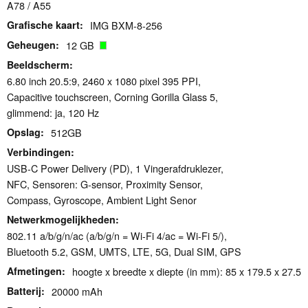
A78 / A55
Grafische kaart
IMG BXM-8-256
Geheugen
12 GB
Beeldscherm
6.80 inch 20.5:9, 2460 x 1080 pixel 395 PPI,
Capacitive touchscreen, Corning Gorilla Glass 5,
glimmend: ja, 120 Hz
Opslag
512GB
Verbindingen
USB-C Power Delivery (PD), 1 Vingerafdruklezer,
NFC, Sensoren: G-sensor, Proximity Sensor,
Compass, Gyroscope, Ambient Light Senor
Netwerkmogelijkheden
802.11 a/b/g/n/ac (a/b/g/n = Wi-Fi 4/ac = Wi-Fi 5/),
Bluetooth 5.2, GSM, UMTS, LTE, 5G, Dual SIM, GPS
Afmetingen
hoogte x breedte x diepte (in mm): 85 x 179.5 x 27.5
Batterij
20000 mAh