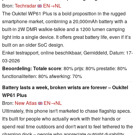
Bron:
Techradar
EN→NL
The Oukitel WP61 Plus is a bold proposition in the rugged
smartphone market, combining a 20,000mAh battery with a
built-in 2W DMR walkie-talkie and a 1200 lumen camping
light into a single device. It offers great battery life, even if it’s
built on an older SoC design.
Enkel testrapport, online beschikbaar, Gemiddeld, Datum: 17-
03-2026
Beoordeling:
Totale score
: 80% prijs: 80% prestatie: 80%
functionaliteiten: 80% afwerking: 70%
Battery lasts a week, broken wrists are forever – Oukitel
WP61 Plus
Bron:
New Atlas
EN→NL
Ultimately, this phone isn't marketed to chase flagship specs.
It's built for people who actually work with their hands or
spend real time outdoors and don't want to feel tethered to the
charging dock – people who appreciate outright durability