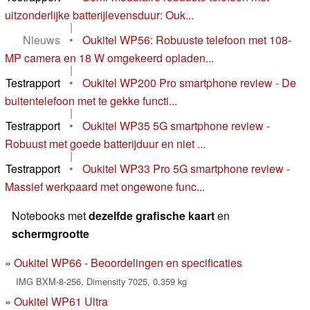
uitzonderlijke batterijlevensduur: Ouk...
|
Nieuws
•
Oukitel WP56: Robuuste telefoon met 108-
MP camera en 18 W omgekeerd opladen...
|
Testrapport
•
Oukitel WP200 Pro smartphone review - De
buitentelefoon met te gekke functi...
|
Testrapport
•
Oukitel WP35 5G smartphone review -
Robuust met goede batterijduur en niet ...
|
Testrapport
•
Oukitel WP33 Pro 5G smartphone review -
Massief werkpaard met ongewone func...
Notebooks met
dezelfde grafische kaart
en
schermgrootte
Oukitel WP66 - Beoordelingen en specificaties
IMG BXM-8-256, Dimensity 7025, 0.359 kg
Oukitel WP61 Ultra