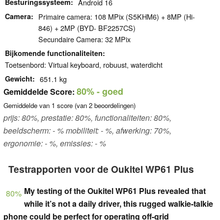
Besturingssysteem
Android 16
Camera
Primaire camera: 108 MPix (S5KHM6) + 8MP (Hi-
846) + 2MP (BYD- BF2257CS)
Secundaire Camera: 32 MPix
Bijkomende functionaliteiten
Toetsenbord: Virtual keyboard, robuust, waterdicht
Gewicht
651.1 kg
80%
- goed
Gemiddelde Score:
Gemiddelde van
1
score (van
2
beoordelingen)
prijs: 80%, prestatie: 80%, functionaliteiten: 80%,
beeldscherm: - % mobiliteit: - %, afwerking: 70%,
ergonomie: - %, emissies: - %
Testrapporten voor de Oukitel WP61 Plus
My testing of the Oukitel WP61 Plus revealed that
80%
while it’s not a daily driver, this rugged walkie-talkie
phone could be perfect for operating off-grid