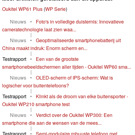
Oukitel WP61 Plus
(
WP Serie
)
Nieuws
•
Foto's in volledige duisternis: Innovatieve
cameratechnologie laat zien waa...
|
Nieuws
•
Geoptimaliseerde smartphonebatterij uit
China maakt indruk: Enorm scherm en...
|
Testrapport
•
Een van de grootste
smartphonebeeldschermen aller tijden - Oukitel WP60 sma...
|
Nieuws
•
OLED-scherm of IPS-scherm: Wat is
logischer voor buitentelefoons?
|
Testrapport
•
Klinkt als de droom van elke buitensporter -
Oukitel WP210 smartphone test
|
Nieuws
•
Verdict over de Oukitel WP300: Een
smartphone die aan de wensen van de mees...
|
Testrapport
•
Semi-modulaire robuuste telefoon met