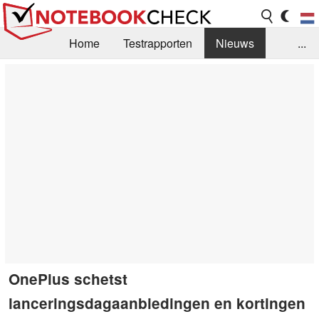
Home
Testrapporten
Nieuws
...
FAQ / Techniek
Bibliotheek
Aankoop Handleiding
Zoek
Contact
OnePlus schetst
lanceringsdagaanbiedingen en kortingen