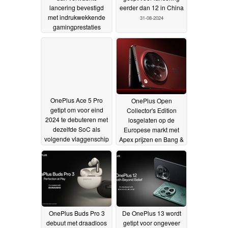
lancering bevestigd
eerder dan 12 in China
met indrukwekkende
31-08-2024
gamingprestaties
aangeprezen
09-09-2024
OnePlus Ace 5 Pro
OnePlus Open
getipt om voor eind
Collector's Edition
2024 te debuteren met
losgelaten op de
dezelfde SoC als
Europese markt met
volgende vlaggenschip
Apex prijzen en Bang &
van het merk
Olufsen tie-in
28-08-2024
28-08-2024
OnePlus Buds Pro 3
De OnePlus 13 wordt
debuut met draadloos
getipt voor ongeveer