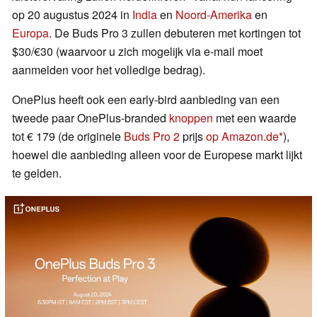
op 20 augustus 2024 in
India
en
Noord-Amerika
en
Europa
. De Buds Pro 3 zullen debuteren met kortingen tot
$30/€30 (waarvoor u zich mogelijk via e-mail moet
aanmelden voor het volledige bedrag).
OnePlus heeft ook een early-bird aanbieding van een
tweede paar OnePlus-branded
knoppen
met een waarde
tot € 179 (de originele
Buds Pro 2
prijs
op Amazon.de
),
hoewel die aanbieding alleen voor de Europese markt lijkt
te gelden.