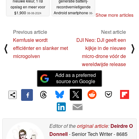
nieuwe kleur, 1TB
generatie batterij-
opslag en meer voor
recordvernietigende
$1,900
Android smartphone
08-08-2024
06-
Show more articles
08-2024
Previous article
Next article
Kernfusie wordt
DJI Neo: DJI geeft een
⟨
⟩
efficiënter en slanker met
kijkje in de nieuwe
microgolven
micro-drone vóór de
wereldwijde release
Add as a preferred
source on Google
Editor of the
original article
:
Deirdre O
Donnell
- Senior Tech Writer
- 8685