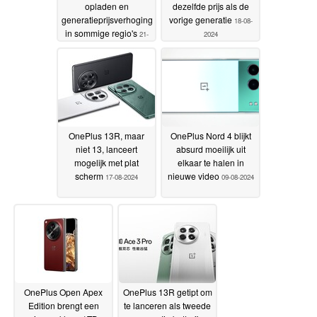
opladen en
dezelfde prijs als de
generatieprijsverhoging
vorige generatie
18-08-
in sommige regio's
21-
2024
08-2024
OnePlus 13R, maar
OnePlus Nord 4 blijkt
niet 13, lanceert
absurd moeilijk uit
mogelijk met plat
elkaar te halen in
scherm
nieuwe video
17-08-2024
09-08-2024
OnePlus Open Apex
OnePlus 13R getipt om
Edition brengt een
te lanceren als tweede