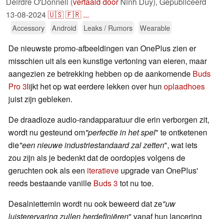
Deirdre O'Donnell (
vertaald door
Ninh Duy),
Gepubliceerd
13-08-2024
🇺🇸
🇫🇷
...
Accessory
Android
Leaks / Rumors
Wearable
De nieuwste promo-afbeeldingen van OnePlus zien er
misschien uit als een kunstige vertoning van eieren, maar
aangezien ze betrekking hebben op de aankomende
Buds
Pro 3
lijkt het op wat eerdere lekken over hun
oplaadhoes
juist zijn gebleken.
De draadloze audio-randapparatuur die erin verborgen zit,
wordt nu gesteund om
"perfectie in het spel
" te ontketenen
die
"een nieuwe industriestandaard zal zetten
", wat iets
zou zijn als je bedenkt dat de oordopjes volgens de
geruchten ook als een
iteratieve
upgrade van OnePlus'
reeds bestaande vanille
Buds 3
tot nu toe.
Desalniettemin wordt nu ook beweerd dat ze
"uw
luisterervaring zullen herdefiniëren
" vanaf hun lancering