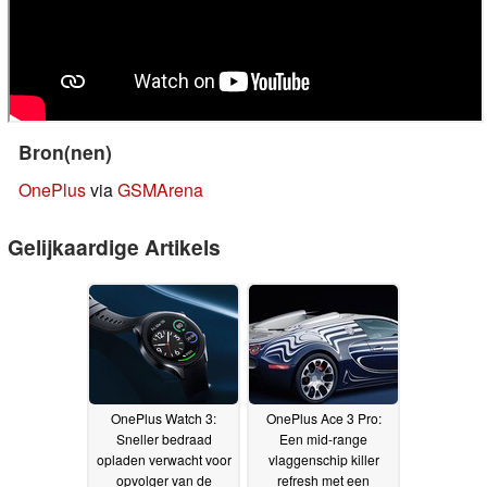
Bron(nen)
OnePlus
via
GSMArena
Gelijkaardige Artikels
OnePlus Watch 3:
OnePlus Ace 3 Pro:
Sneller bedraad
Een mid-range
opladen verwacht voor
vlaggenschip killer
opvolger van de
refresh met een