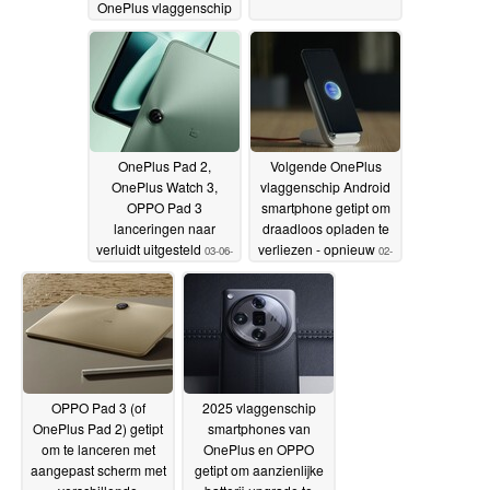
OnePlus vlaggenschip
06-06-2024
OnePlus Pad 2,
Volgende OnePlus
OnePlus Watch 3,
vlaggenschip Android
OPPO Pad 3
smartphone getipt om
lanceringen naar
draadloos opladen te
verluidt uitgesteld
verliezen - opnieuw
03-06-
02-
2024
06-2024
OPPO Pad 3 (of
2025 vlaggenschip
OnePlus Pad 2) getipt
smartphones van
om te lanceren met
OnePlus en OPPO
aangepast scherm met
getipt om aanzienlijke