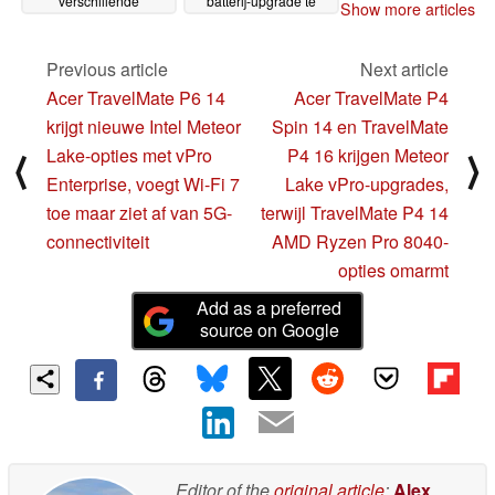
verschillende
batterij-upgrade te
Show more articles
upgrades ten opzichte
ondergaan
29-05-2024
van voorganger
30-05-
Previous article
Next article
2024
Acer TravelMate P6 14
Acer TravelMate P4
krijgt nieuwe Intel Meteor
Spin 14 en TravelMate
Lake-opties met vPro
P4 16 krijgen Meteor
⟨
⟩
Enterprise, voegt Wi-Fi 7
Lake vPro-upgrades,
toe maar ziet af van 5G-
terwijl TravelMate P4 14
connectiviteit
AMD Ryzen Pro 8040-
opties omarmt
Add as a preferred
source on Google
Editor of the
original article
:
Alex