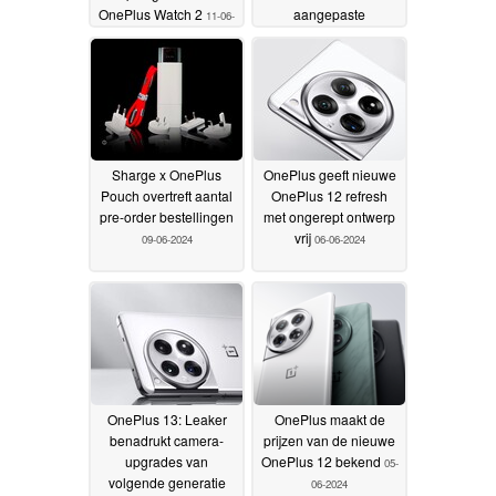
OnePlus Watch 2
aangepaste
11-06-
sportwagen-
2024
geïnspireerde
afwerking(?)
11-06-2024
Sharge x OnePlus
OnePlus geeft nieuwe
Pouch overtreft aantal
OnePlus 12 refresh
pre-order bestellingen
met ongerept ontwerp
vrij
09-06-2024
06-06-2024
OnePlus 13: Leaker
OnePlus maakt de
benadrukt camera-
prijzen van de nieuwe
upgrades van
OnePlus 12 bekend
05-
volgende generatie
06-2024