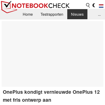
Home
Testrapporten
Nieuws
...
FAQ / Techniek
Bibliotheek
Aankoop Handleiding
Zoek
Contact
OnePlus kondigt vernieuwde OnePlus 12
met fris ontwerp aan