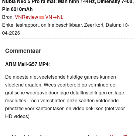
Nubia Neo 5 Pro ra mắt: Màn hình 144Hz, Dimensity 7400,
Pin 6210mAh
Bron:
VNReview
VN→NL
Enkel testrapport, online beschikbaar, Zeer kort, Datum: 13-
04-2026
Commentaar
ARM Mali-G57 MP4
:
De meeste niet-veeleisende huidige games kunnen
vloeiend draaien. Wees voorbereid op verminderde
grafische weergave door lage detailinstellingen en lage
resoluties. Toch verschaffen deze kaarten voldoende
prestatie voor kantoor taken en video bekijken (niet voor
HD videos).