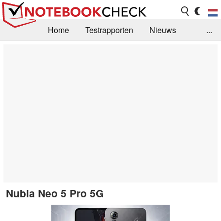
Home
Testrapporten
Nieuws
...
FAQ / Techniek
Bibliotheek
Aankoop Handleiding
Zoek
Contact
Nubia Neo 5 Pro 5G