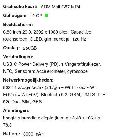
Grafische kaart
ARM Mali-G57 MP4
Geheugen
12 GB
Beeldscherm
6.80 inch 20:9, 2392 x 1080 pixel, Capacitive
touchscreen, OLED, glimmend: ja, 120 Hz
Opslag
256GB
Verbindingen
USB-C Power Delivery (PD), 1 Vingerafdruklezer,
NFC, Sensoren: Accelerometer, gyroscope
Netwerkmogelijkheden
802.11 a/b/g/n/ac/ax (a/b/g/n = Wi-Fi 4/ac = Wi-
Fi 5/ax = Wi-Fi 6/), Bluetooth 5.2, GSM, UMTS, LTE,
5G, Dual SIM, GPS
Afmetingen
hoogte x breedte x diepte (in mm): 8.48 x 166.1 x
78.8
Batterij
6000 mAh