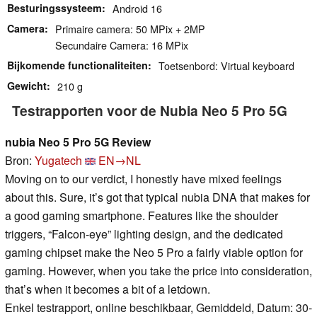
Besturingssysteem
Android 16
Camera
Primaire camera: 50 MPix + 2MP
Secundaire Camera: 16 MPix
Bijkomende functionaliteiten
Toetsenbord: Virtual keyboard
Gewicht
210 g
Testrapporten voor de Nubia Neo 5 Pro 5G
nubia Neo 5 Pro 5G Review
Bron:
Yugatech
EN→NL
Moving on to our verdict, I honestly have mixed feelings
about this. Sure, it’s got that typical nubia DNA that makes for
a good gaming smartphone. Features like the shoulder
triggers, “Falcon-eye” lighting design, and the dedicated
gaming chipset make the Neo 5 Pro a fairly viable option for
gaming. However, when you take the price into consideration,
that’s when it becomes a bit of a letdown.
Enkel testrapport, online beschikbaar, Gemiddeld, Datum: 30-