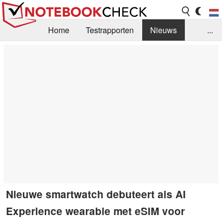
Home
Testrapporten
Nieuws
...
FAQ / Techniek
Bibliotheek
Aankoop Handleiding
Zoek
Contact
Nieuwe smartwatch debuteert als AI
Experience wearable met eSIM voor