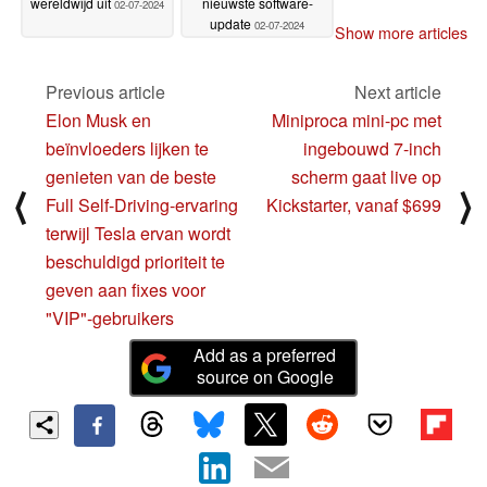
wereldwijd uit
nieuwste software-
02-07-2024
update
02-07-2024
Show more articles
Previous article
Next article
Elon Musk en
Miniproca mini-pc met
beïnvloeders lijken te
ingebouwd 7-inch
genieten van de beste
scherm gaat live op
⟨
⟩
Full Self-Driving-ervaring
Kickstarter, vanaf $699
terwijl Tesla ervan wordt
beschuldigd prioriteit te
geven aan fixes voor
"VIP"-gebruikers
Add as a preferred
source on Google