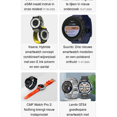
eSIM maakt indruk in
te lijken in nieuw
onze reistest
onderzoek
07-06-2025
15-07-2024
Ksana: Hybride
Suunto: Drie nieuwe
smartwatch concept
smartwatch modellen
combineert wijzerplaat
en een polsband
met een E Ink scherm
onthuld
11-07-2024
en een aantal
sensoren, maar er is
één nadeel
14-07-2024
CMF Watch Pro 2:
Lemfo GTS4
Nothing brengt nieuw
goedkopere
instapmodel
smartwatch met