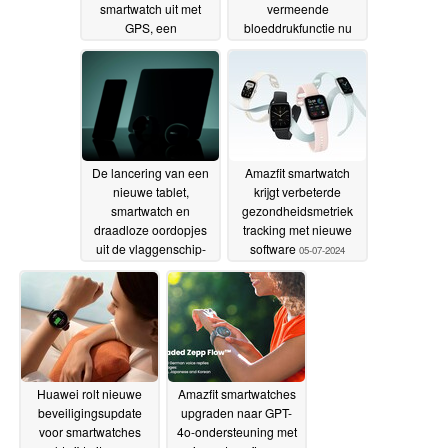
smartwatch uit met
vermeende
GPS, een
bloeddrukfunctie nu
batterijlevensduur van
beschikbaar
08-07-2024
meer dan een maand
en een Xiaomi Watch
S3-achtig ontwerp
08-
07-2024
De lancering van een
Amazfit smartwatch
nieuwe tablet,
krijgt verbeterde
smartwatch en
gezondheidsmetriek
draadloze oordopjes
tracking met nieuwe
uit de vlaggenschip-
software
05-07-2024
serie en een
smartphone tijdens het
komende evenement
06-07-2024
Huawei rolt nieuwe
Amazfit smartwatches
beveiligingsupdate
upgraden naar GPT-
voor smartwatches
4o-ondersteuning met