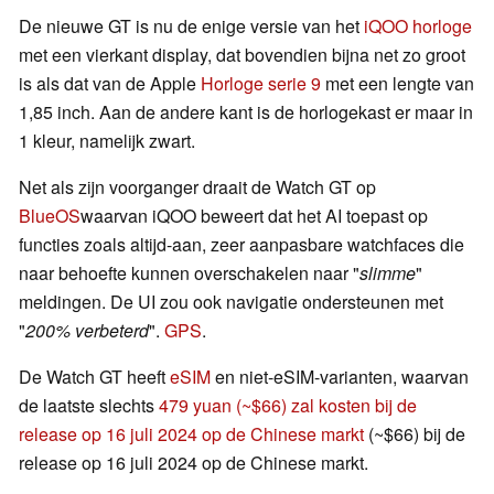
De nieuwe GT is nu de enige versie van het
iQOO horloge
met een vierkant display, dat bovendien bijna net zo groot
is als dat van de Apple
Horloge serie 9
met een lengte van
1,85 inch. Aan de andere kant is de horlogekast er maar in
1 kleur, namelijk zwart.
Net als zijn voorganger draait de Watch GT op
BlueOS
waarvan iQOO beweert dat het AI toepast op
functies zoals altijd-aan, zeer aanpasbare watchfaces die
naar behoefte kunnen overschakelen naar "
slimme
"
meldingen. De UI zou ook navigatie ondersteunen met
"
200% verbeterd
".
GPS
.
De Watch GT heeft
eSIM
en niet-eSIM-varianten, waarvan
de laatste slechts
479 yuan (~$66) zal kosten bij de
release op 16 juli 2024 op de Chinese markt
(~$66) bij de
release op 16 juli 2024 op de Chinese markt.