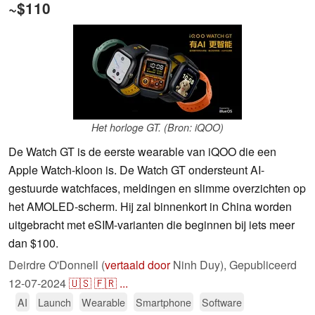
~$110
Het horloge GT. (Bron: iQOO)
De Watch GT is de eerste wearable van iQOO die een
Apple Watch-kloon is. De Watch GT ondersteunt AI-
gestuurde watchfaces, meldingen en slimme overzichten op
het AMOLED-scherm. Hij zal binnenkort in China worden
uitgebracht met eSIM-varianten die beginnen bij iets meer
dan $100.
Deirdre O'Donnell (
vertaald door
Ninh Duy),
Gepubliceerd
12-07-2024
🇺🇸
🇫🇷
...
AI
Launch
Wearable
Smartphone
Software