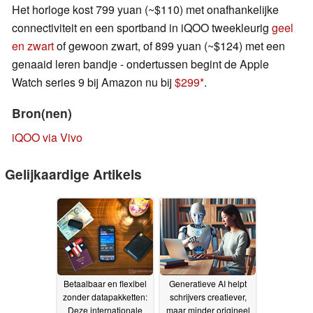
Het horloge kost 799 yuan (~$110) met onafhankelijke
connectiviteit en een sportband in iQOO tweekleurig
geel
en zwart
of gewoon zwart, of 899 yuan (~$124) met een
genaaid leren bandje - ondertussen begint de Apple
Watch series 9 bij Amazon nu bij
$299
.
Bron(nen)
iQOO via Vivo
Gelijkaardige Artikels
Betaalbaar en flexibel
Generatieve AI helpt
zonder datapakketten:
schrijvers creatiever,
Deze internationale
maar minder origineel