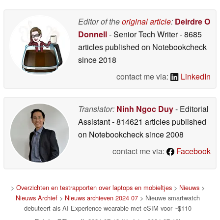
Editor of the
original article
:
Deirdre O
Donnell
- Senior Tech Writer
- 8685
articles published on Notebookcheck
since 2018
contact me via:
LinkedIn
Translator:
Ninh Ngoc Duy
- Editorial
Assistant
- 814621 articles published
on Notebookcheck
since 2008
contact me via:
Facebook
>
Overzichten en testrapporten over laptops en mobieltjes
>
Nieuws
>
Nieuws Archief
>
Nieuws archieven 2024 07
> Nieuwe smartwatch
debuteert als AI Experience wearable met eSIM voor ~$110