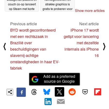
couch co-op lanceert
strakke graphics is
op Steam met korte
gratis te proberen voor
Show more articles
korting en "Very
Steam Next Fest in
Positive" Steam-
aanloop naar
beoordeling
aanstaande lancering
Previous article
Next article
05-06-2025
05-06-2025
BYD wordt geconfronteerd
iPhone 17 wordt
met een rechtszaak in
getipt voor lancering
Brazilië over
met dezelfde
⟨
⟩
beschuldigingen van
internals als iPhone
slavernij-achtige
16
omstandigheden in haar EV-
fabriek
Add as a preferred
source on Google