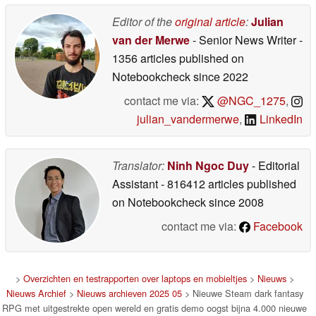
Editor of the
original article
:
Julian
van der Merwe
- Senior News Writer
-
1356 articles published on
Notebookcheck
since 2022
contact me via:
@NGC_1275
,
julian_vandermerwe
,
LinkedIn
Translator:
Ninh Ngoc Duy
- Editorial
Assistant
- 816412 articles published
on Notebookcheck
since 2008
contact me via:
Facebook
>
Overzichten en testrapporten over laptops en mobieltjes
>
Nieuws
>
Nieuws Archief
>
Nieuws archieven 2025 05
> Nieuwe Steam dark fantasy
RPG met uitgestrekte open wereld en gratis demo oogst bijna 4.000 nieuwe