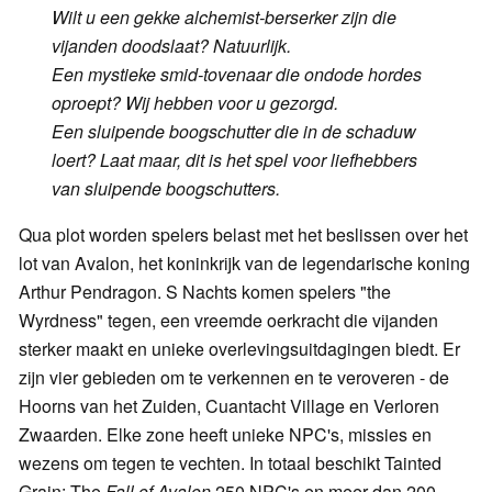
Wilt u een gekke alchemist-berserker zijn die
vijanden doodslaat? Natuurlijk.
Een mystieke smid-tovenaar die ondode hordes
oproept? Wij hebben voor u gezorgd.
Een sluipende boogschutter die in de schaduw
loert? Laat maar, dit is het spel voor liefhebbers
van sluipende boogschutters.
Qua plot worden spelers belast met het beslissen over het
lot van Avalon, het koninkrijk van de legendarische koning
Arthur Pendragon. S Nachts komen spelers "the
Wyrdness" tegen, een vreemde oerkracht die vijanden
sterker maakt en unieke overlevingsuitdagingen biedt. Er
zijn vier gebieden om te verkennen en te veroveren - de
Hoorns van het Zuiden, Cuantacht Village en Verloren
Zwaarden. Elke zone heeft unieke NPC's, missies en
wezens om tegen te vechten. In totaal beschikt Tainted
Grain: The
Fall of Avalon
250 NPC's en meer dan 200