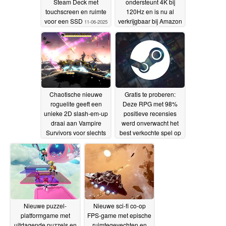
Steam Deck met
ondersteunt 4K bij
touchscreen en ruimte
120Hz en is nu al
voor een SSD
verkrijgbaar bij Amazon
11-06-2025
11-06-2025
Chaotische nieuwe
Gratis te proberen:
roguelite geeft een
Deze RPG met 98%
unieke 2D slash-em-up
positieve recensies
draai aan Vampire
werd onverwacht het
Survivors voor slechts
best verkochte spel op
$4 op Steam
Steam
09-06-2025
06-06-2025
Nieuwe puzzel-
Nieuwe sci-fi co-op
platformgame met
FPS-game met epische
uitdagende puzzels en
ruimtegevechten en