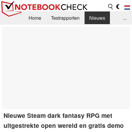
Home
Testrapporten
Nieuws
...
FAQ / Techniek
Bibliotheek
Aankoop Handleiding
Zoek
Contact
Nieuwe Steam dark fantasy RPG met
uitgestrekte open wereld en gratis demo