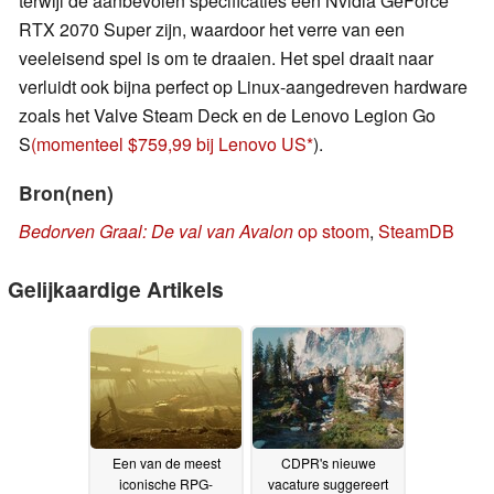
terwijl de aanbevolen specificaties een Nvidia GeForce
RTX 2070 Super zijn, waardoor het verre van een
veeleisend spel is om te draaien. Het spel draait naar
verluidt ook bijna perfect op Linux-aangedreven hardware
zoals het Valve Steam Deck en de Lenovo Legion Go
S
(momenteel $759,99 bij Lenovo US
).
Bron(nen)
Bedorven Graal: De val van Avalon
op stoom
,
SteamDB
Gelijkaardige Artikels
Een van de meest
CDPR's nieuwe
iconische RPG-
vacature suggereert