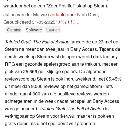
waardoor het op een "Zeer Positief" staat op Steam.
Julian van der Merwe (
vertaald door
Ninh Duy),
Gepubliceerd
31-05-2025
🇺🇸
🇩🇪
...
Gaming
Software
Launch
Tainted Grail: The Fall of Avalon
lanceerde op 23 mei op
Steam na meer dan twee jaar in Early Access. Tijdens de
eerste week op Steam wist de open-wereld dark fantasy
RPG een gezonde spelersgroep aan te trekken, met een
piek van 25.656 gelijktijdige spelers. De algemene
reviewscore op Steam is ook indrukwekkend, met 85,45%
uit meer dan 9.000 reviews op het gameplatform - iets
minder dan 4.000 van die positieve reviews werden
achtergelaten in de week nadat het spel uit Early Access
was gelanceerd.
Tainted Grail: The Fall of Avalon
is
verkrijgbaar op Steam voor $44,99, maar er is ook een
gratis demo als u het spel eerst wilt proberen.