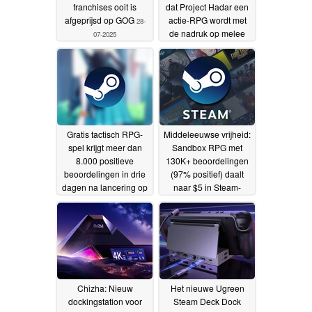
franchises ooit is
dat Project Hadar een
afgeprijsd op GOG
actie-RPG wordt met
28-
de nadruk op melee
07-2025
gevechten
25-07-2025
Gratis tactisch RPG-
Middeleeuwse vrijheid:
spel krijgt meer dan
Sandbox RPG met
8.000 positieve
130K+ beoordelingen
beoordelingen in drie
(97% positief) daalt
dagen na lancering op
naar $5 in Steam-
Steam
uitverkoop
08-07-2025
25-06-2025
Chizha: Nieuw
Het nieuwe Ugreen
dockingstation voor
Steam Deck Dock