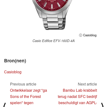
ⓘ Casioblog
Casio Edifice EFV-160D-4A
Bron(nen)
Casioblog
Previous article
Next article
Ontwikkelaar zegt "ga
Bambu Lab krabbelt
Sons of the Forest
terug nadat SFC bedrijf
spelen" tegen
beschuldigt van AGPL-
⟨
⟩