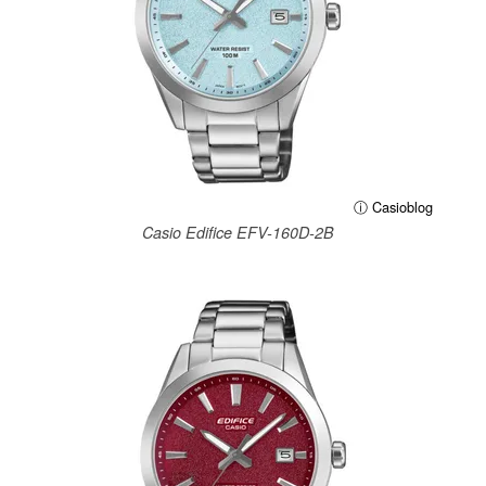
ⓘ Casioblog
Casio Edifice EFV-160D-2B