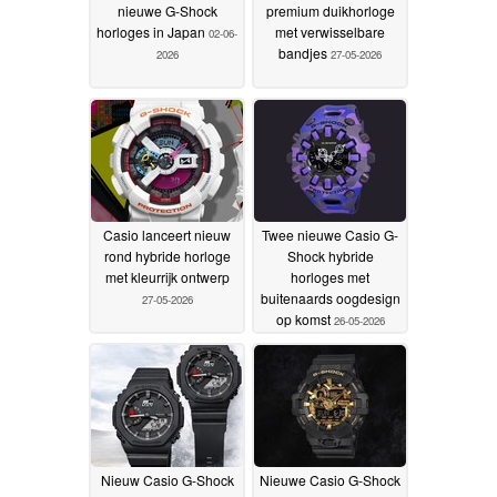
nieuwe G-Shock
premium duikhorloge
horloges in Japan
met verwisselbare
02-06-
bandjes
2026
27-05-2026
Casio lanceert nieuw
Twee nieuwe Casio G-
rond hybride horloge
Shock hybride
met kleurrijk ontwerp
horloges met
buitenaards oogdesign
27-05-2026
op komst
26-05-2026
Nieuw Casio G-Shock
Nieuwe Casio G-Shock