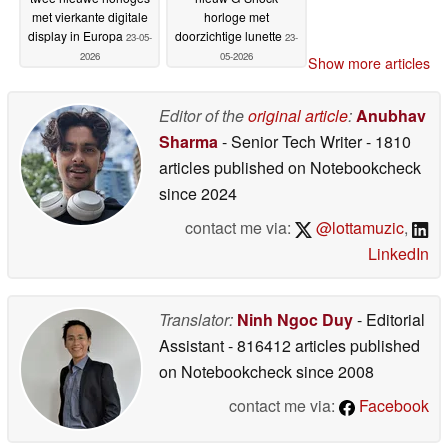
met vierkante digitale
horloge met
display in Europa
doorzichtige lunette
23-05-
23-
2026
05-2026
Show more articles
Editor of the
original article
:
Anubhav
Sharma
- Senior Tech Writer
- 1810
articles published on Notebookcheck
since 2024
contact me via:
@lottamuzic
,
LinkedIn
Translator:
Ninh Ngoc Duy
- Editorial
Assistant
- 816412 articles published
on Notebookcheck
since 2008
contact me via:
Facebook