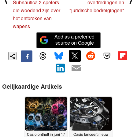
Subnautica 2-spelers
overtredingen en
die woedend zijn over
"juridische bedreigingen"
het ontbreken van
wapens
Add as a preferred
source on Google
Gelijkaardige Artikels
Casio onthult in juni 17
Casio lanceert nieuw