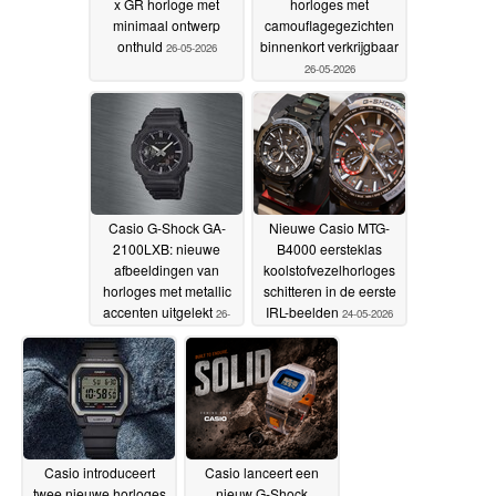
x GR horloge met
horloges met
minimaal ontwerp
camouflagegezichten
onthuld
binnenkort verkrijgbaar
26-05-2026
26-05-2026
Casio G-Shock GA-
Nieuwe Casio MTG-
2100LXB: nieuwe
B4000 eersteklas
afbeeldingen van
koolstofvezelhorloges
horloges met metallic
schitteren in de eerste
accenten uitgelekt
IRL-beelden
26-
24-05-2026
05-2026
Casio introduceert
Casio lanceert een
twee nieuwe horloges
nieuw G-Shock