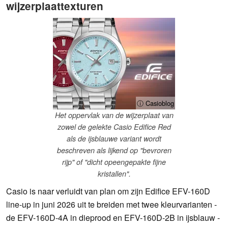
wijzerplaattexturen
ⓘ Casioblog
Het oppervlak van de wijzerplaat van
zowel de gelekte Casio Edifice Red
als de ijsblauwe variant wordt
beschreven als lijkend op "bevroren
rijp" of "dicht opeengepakte fijne
kristallen".
Casio is naar verluidt van plan om zijn Edifice EFV-160D
line-up in juni 2026 uit te breiden met twee kleurvarianten -
de EFV-160D-4A in dieprood en EFV-160D-2B in ijsblauw -