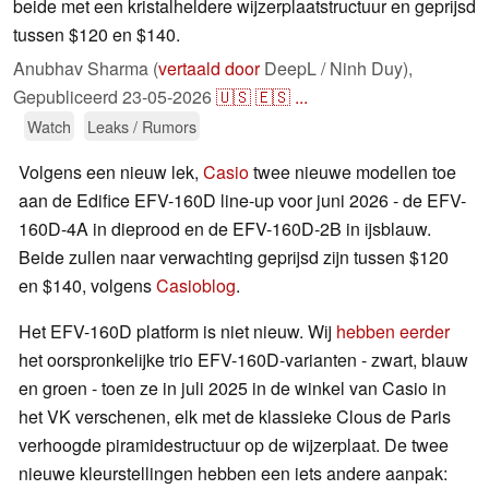
beide met een kristalheldere wijzerplaatstructuur en geprijsd
tussen $120 en $140.
Anubhav Sharma (
vertaald door
DeepL / Ninh Duy),
Gepubliceerd
23-05-2026
🇺🇸
🇪🇸
...
Watch
Leaks / Rumors
Volgens een nieuw lek,
Casio
twee nieuwe modellen toe
aan de Edifice EFV-160D line-up voor juni 2026 - de EFV-
160D-4A in dieprood en de EFV-160D-2B in ijsblauw.
Beide zullen naar verwachting geprijsd zijn tussen $120
en $140, volgens
Casioblog
.
Het EFV-160D platform is niet nieuw. Wij
hebben eerder
het oorspronkelijke trio EFV-160D-varianten - zwart, blauw
en groen - toen ze in juli 2025 in de winkel van Casio in
het VK verschenen, elk met de klassieke Clous de Paris
verhoogde piramidestructuur op de wijzerplaat. De twee
nieuwe kleurstellingen hebben een iets andere aanpak: