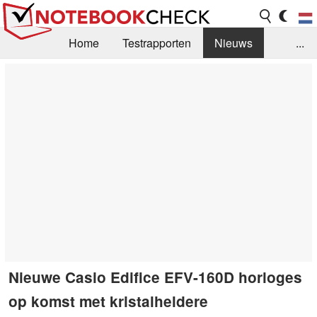
Home
Testrapporten
Nieuws
...
FAQ / Techniek
Bibliotheek
Aankoop Handleiding
Zoek
Contact
Nieuwe Casio Edifice EFV-160D horloges
op komst met kristalheldere