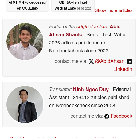
AI 9 HX 470-processor
GB RAM en Intel
en OCuLink-
Wildcat Lake
03-06-2026
Show more articles
connectiviteit
14-06-2026
Editor of the
original article
:
Abid
Ahsan Shanto
- Senior Tech Writer
-
2926 articles published on
Notebookcheck
since 2023
contact me via:
@AbidAhsan
,
LinkedIn
Translator:
Ninh Ngoc Duy
- Editorial
Assistant
- 816412 articles published
on Notebookcheck
since 2008
contact me via:
Facebook