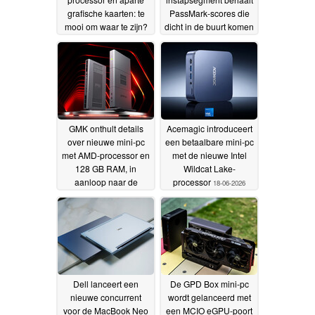
grafische kaarten: te
PassMark-scores die
mooi om waar te zijn?
dicht in de buurt komen
van die van de A18 Pro
26-06-2026
van de MacBook Neo
22-06-2026
GMK onthult details
Acemagic introduceert
over nieuwe mini-pc
een betaalbare mini-pc
met AMD-processor en
met de nieuwe Intel
128 GB RAM, in
Wildcat Lake-
aanloop naar de
processor
18-06-2026
wereldwijde lancering
18-06-2026
Dell lanceert een
De GPD Box mini-pc
nieuwe concurrent
wordt gelanceerd met
voor de MacBook Neo
een MCIO eGPU-poort