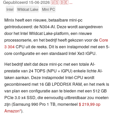
Gepubliceerd
15-06-2026
🇺🇸
🇩🇪
...
Intel
Wildcat Lake
Mini PC
Minix heeft een nieuwe, betaalbare mini-pc
geïntroduceerd: de N304-AI. Deze wordt aangedreven
door het Intel Wildcat Lake-platform, een nieuwe
processorserie, en het bedrijf heeft gekozen voor de
Core
3 304
CPU uit de reeks. Dit is een instapmodel met een 5-
core configuratie en een standaard Intel Xe3 iGPU.
Het bedrijf stelt dat deze mini-pc met een totale AI-
prestatie van 24 TOPS (NPU + iGPU) enkele lichte AI-
taken aankan. Deze instapmodel Intel-CPU wordt
gecombineerd met 16 GB LPDDR5X RAM, en het merk is
van plan een configuratie aan te bieden met een 512 GB
PCIe 3.0 x4 SSD, die eenvoudig uitbreidbaar zou moeten
zijn (Samsung 990 Pro 1 TB, momenteel
$ 219,99 op
Amazon
).