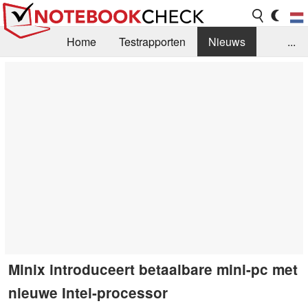
Home
Testrapporten
Nieuws
...
FAQ / Techniek
Bibliotheek
Aankoop Handleiding
Zoek
Contact
Minix introduceert betaalbare mini-pc met
nieuwe Intel-processor