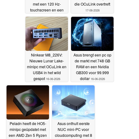
met een 120 Hz-
die OCuLink overtreft
touchscreen en een
17-06-2026
strak ontwerp
18-06-2026
Ninkear M8_226V:
Asus brengt een pc op
Nieuwe Lunar Lake-
de markt met 748 GB
minipc met OCuLink en
RAM en een Nvidia
USB4 in het wild
GB300 voor 99.999
gespot
dollar
16-06-2026
16-06-2026
Peladn heeft de HO5-
Asus onthult eerste
minipc geüpdatet met
NUC mini-PC voor
een AMD Zen 5 Ryzen
cloudcomputing met 8