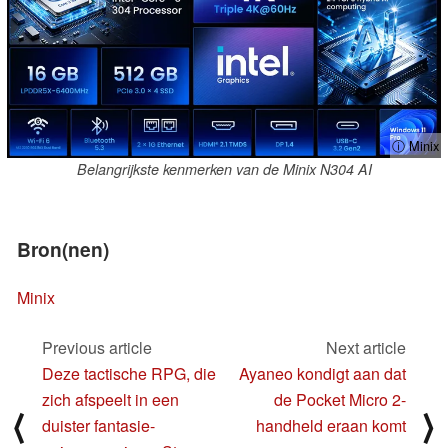
ⓘ Minix
Belangrijkste kenmerken van de Minix N304 AI
Bron(nen)
Minix
Previous article
Next article
Deze tactische RPG, die
Ayaneo kondigt aan dat
zich afspeelt in een
de Pocket Micro 2-
⟨
⟩
duister fantasie-
handheld eraan komt