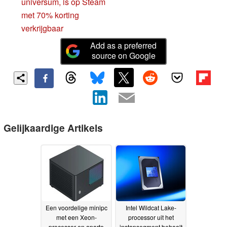
universum, is op Steam
met 70% korting
verkrijgbaar
Add as a preferred
source on Google
Gelijkaardige Artikels
Een voordelige minipc
Intel Wildcat Lake-
met een Xeon-
processor uit het
processor en aparte
instapsegment behaalt