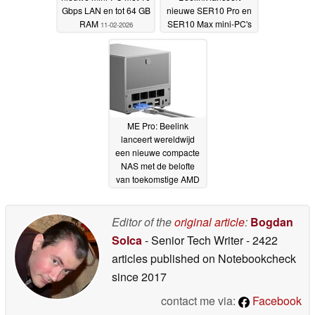
Gbps LAN en tot 64 GB
nieuwe SER10 Pro en
RAM
SER10 Max mini-PC's
11-02-2026
met DDR5 en
LPDDR5X RAM
19-01-
2026
ME Pro: Beelink
lanceert wereldwijd
een nieuwe compacte
NAS met de belofte
van toekomstige AMD
en ARM modulariteit
22-
12-2025
Editor of the
original article
:
Bogdan
Solca
- Senior Tech Writer
- 2422
articles published on Notebookcheck
since 2017
contact me via:
Facebook