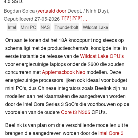
4.0 SSD.
Bogdan Solca (
vertaald door
DeepL / Ninh Duy),
Gepubliceerd
27-05-2026
🇺🇸
🇩🇪
...
Intel
Mini PC
NAS
Thunderbolt
Wildcat Lake
Om aan te tonen dat het 18A knooppunt nog steeds op
schema ligt met de productieschema's, kondigde Intel in
eerste instantie de release van de
Wildcat Lake CPU's
voor energiezuinige laptops onder de $600 die zouden
concurreren met
Applemacbook Neo
modellen. Deze
energiezuinige processors lijken ook ideaal voor budget
mini PC's, dus Chinese integrators zoals Beelink zijn nu
modellen aan het klaarmaken die aangedreven worden
door de Intel Core Series 3 SoC's die voortbouwen op de
voordelen van de oudere
Core i3 N305
CPU's.
Beelink is van plan om drie verschillende modellen uit te
brengen die aangedreven worden door de
Intel Core 3