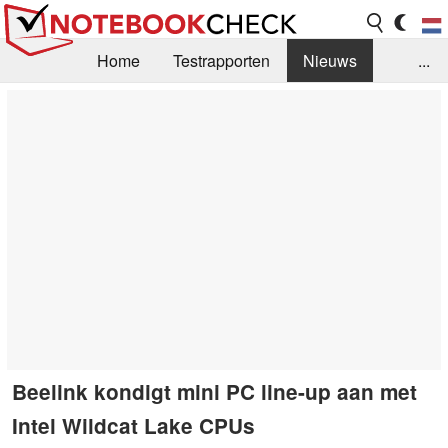
Home
Testrapporten
Nieuws
...
FAQ / Techniek
Bibliotheek
Aankoop Handleiding
Zoek
Contact
Beelink kondigt mini PC line-up aan met
Intel Wildcat Lake CPUs