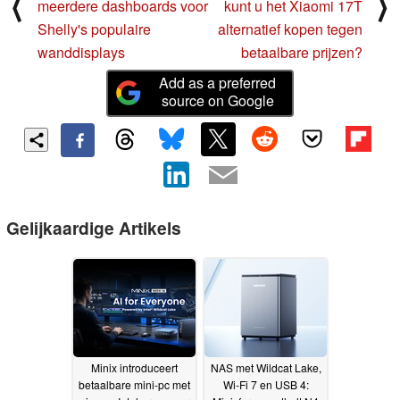
⟨
⟩
meerdere dashboards voor
kunt u het Xiaomi 17T
Shelly's populaire
alternatief kopen tegen
wanddisplays
betaalbare prijzen?
Add as a preferred
source on Google
Gelijkaardige Artikels
Minix introduceert
NAS met Wildcat Lake,
betaalbare mini-pc met
Wi-Fi 7 en USB 4: