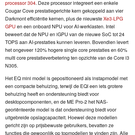
processor 304
. Deze processor integreert een enkele
Cougar Cove prestatiegerichte kern gekoppeld aan vier
Darkmont efficiëntie kernen, plus de nieuwste
Xe3-LPG
GPU
en een onboard NPU voor AI-werklasten. Intel
beweert dat de NPU en iGPU van de nieuwe SoC tot 24
TOPS aan AI-prestaties kunnen leveren. Bovendien levert
het ongeveer 120% hogere single core prestaties en 60%
multi core prestatieverbetering ten opzichte van de Core i3
N305.
Het EQ mini model is gepositioneerd als instapmodel met
een compacte behuizing, terwijl de EQI een iets grotere
behuizing heeft en ondersteuning biedt voor
desktopcomponenten, en de ME Pro-2 het NAS-
georiënteerde model is dat ondersteuning biedt voor
uitgebreide opslagcapaciteit. Hoewel deze modellen
gericht zijn op prijsbewuste gebruikers, bevatten ze
functies die gewoonlijk op topmodellen te vinden zijn. Alle