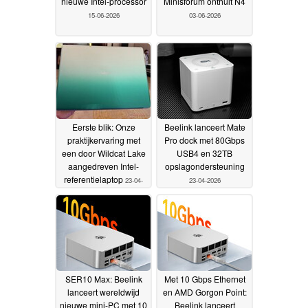
nieuwe Intel-processor
Minisforum onthult N4
15-06-2026
03-06-2026
Eerste blik: Onze
Beelink lanceert Mate
praktijkervaring met
Pro dock met 80Gbps
een door Wildcat Lake
USB4 en 32TB
aangedreven Intel-
opslagondersteuning
referentielaptop
23-04-
23-04-2026
2026
SER10 Max: Beelink
Met 10 Gbps Ethernet
lanceert wereldwijd
en AMD Gorgon Point:
nieuwe mini-PC met 10
Beelink lanceert