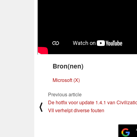
Bron(nen)
Microsoft (X)
Previous article
De hotfix voor update 1.4.1 van Civilizati
⟨
VII verhelpt diverse fouten