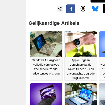
Gelijkaardige Artikels
Windows 11 krijgt een
Apple Er gaan
volledig vernieuwde
geruchten dat de
wer
zoekfunctie zonder
Watch Series 12 een
13
advertenties
onverwachte upgrade
d
14-07-2026
krijgt
RA
04-07-2026
La