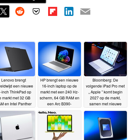
Lenovo brengt
HP brengt een nieuwe
Bloomberg: De
eldwijd een nieuwe
16-inch laptop op de
volgende iPad Pro met
-inch ThinkPad op
markt met een 240 Hz-
„ Apple ” komt begin
e markt met 32 GB
scherm, 64 GB RAM en
2027 op de markt,
M en Intel Panther
een Arc B390-
samen met nieuwe
ke-processors
grafische kaart
iPhones
03-07-
02-07-
02-07-2026
2026
2026