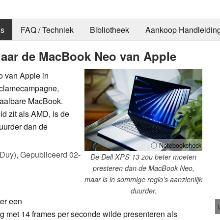
s
FAQ / Techniek
Bibliotheek
Aankoop Handleidin
t naar de MacBook Neo van Apple
 van Apple in
reclamecampagne,
etaalbare MacBook.
d zit als AMD, is de
duurder dan de
ⓘ Notebookcheck
 Duy),
Gepubliceerd
02-
De Dell XPS 13 zou beter moeten
presteren dan de MacBook Neo,
maar is in sommige regio’s aanzienlijk
duurder.
er een
met 14 frames per seconde wilde presenteren als