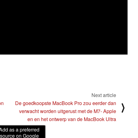
Next article
on
De goedkoopste MacBook Pro zou eerder dan
⟩
verwacht worden uitgerust met de M7- Apple
en en het ontwerp van de MacBook Ultra
Add as a preferred
source on Google