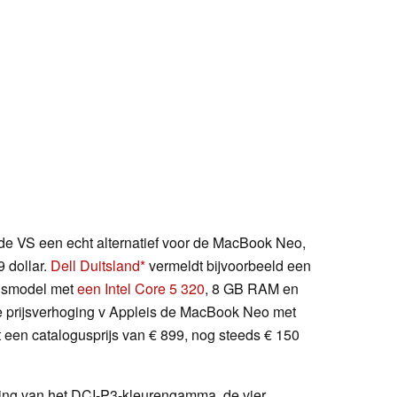
 de VS een echt alternatief voor de MacBook Neo,
9 dollar.
Dell Duitsland
vermeldt bijvoorbeeld een
sismodel met
een Intel Core 5 320
, 8 GB RAM en
e prijsverhoging v Appleis de MacBook Neo met
een catalogusprijs van € 899, nog steeds € 150
ing van het DCI-P3-kleurengamma, de vier