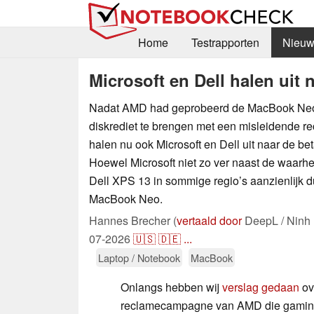
Home
Testrapporten
Nieuw
Microsoft en Dell halen ui
Nadat AMD had geprobeerd de MacBook Neo
diskrediet te brengen met een misleidende 
halen nu ook Microsoft en Dell uit naar de b
Hoewel Microsoft niet zo ver naast de waarhei
Dell XPS 13 in sommige regio’s aanzienlijk 
MacBook Neo.
Hannes Brecher (
vertaald door
DeepL / Ninh
07-2026
🇺🇸
🇩🇪
...
Laptop / Notebook
MacBook
Onlangs hebben wij
verslag gedaan
ov
reclamecampagne van AMD die gaming 