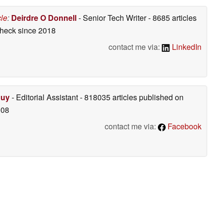
cle
:
Deirdre O Donnell
- Senior Tech Writer
- 8685 articles
check
since 2018
contact me via:
LinkedIn
Duy
- Editorial Assistant
- 818035 articles published on
008
contact me via:
Facebook