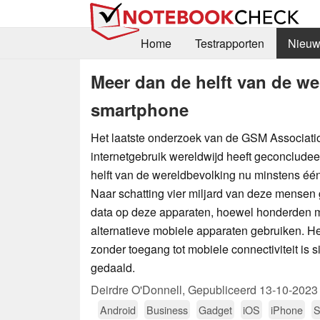
Home
Testrapporten
Nieuw
Meer dan de helft van de we
smartphone
Het laatste onderzoek van de GSM Associati
internetgebruik wereldwijd heeft geconclude
helft van de wereldbevolking nu minstens éé
Naar schatting vier miljard van deze mensen
data op deze apparaten, hoewel honderden m
alternatieve mobiele apparaten gebruiken. H
zonder toegang tot mobiele connectiviteit is 
gedaald.
Deirdre O'Donnell,
Gepubliceerd
13-10-2023
Android
Business
Gadget
iOS
iPhone
S