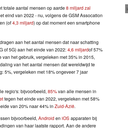
t totale aantal mensen op aarde
8 miljard zal
et eind van 2022 - nu, volgens de GSM Assocation
en (of
4,3 miljard
) op dat moment een smartphone
dragen aan het aantal mensen dat naar schatting
G of 5G) aan het einde van 2022:
4,6 miljard
of 57%
 van het gebruik, vergeleken met 35% in 2015,
daling van het aantal mensen dat wereldwijd te
g: 5%, vergeleken met 18% ongeveer 7 jaar
lle regio's: bijvoorbeeld,
85%
van alle mensen in
et
tegen het einde van 2022, vergeleken met 58%
d groeide van 20% naar 44% in
Zuid-Azië
.
sen bijvoorbeeld,
Android
en
iOS
apparaten bij
indingen van haar laatste rapport. Aan de andere