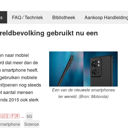
s
FAQ / Techniek
Bibliotheek
Aankoop Handleidin
reldbevolking gebruikt nu een
on naar mobiel
erd dat meer dan de
n smartphone heeft.
 gebruiken mobiele
iljoenen nog steeds
Een van de nieuwste smartphones
et aantal mensen
ter wereld. (Bron: Motorola)
sinds 2015 ook sterk
🇺🇸
🇫🇷
...
5G
martphone
Science