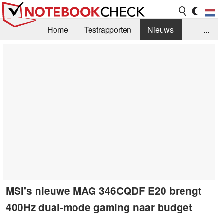
Home
Testrapporten
Nieuws
...
FAQ / Techniek
Bibliotheek
Aankoop Handleiding
Zoek
Contact
MSI's nieuwe MAG 346CQDF E20 brengt
400Hz dual-mode gaming naar budget