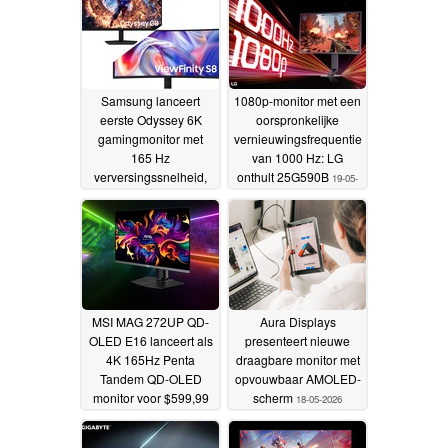
Samsung lanceert
1080p-monitor met een
eerste Odyssey 6K
oorspronkelijke
gamingmonitor met
vernieuwingsfrequentie
165 Hz
van 1000 Hz: LG
verversingssnelheid,
onthult 25G590B
19-05-
werkt Odyssey OLED-,
2026
ViewFinity- en
Movingstyle-
assortiment bij
20-05-2026
MSI MAG 272UP QD-
Aura Displays
OLED E16 lanceert als
presenteert nieuwe
4K 165Hz Penta
draagbare monitor met
Tandem QD-OLED
opvouwbaar AMOLED-
monitor voor $599,99
scherm
18-05-2026
19-05-2026