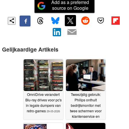
Add as a preferred
source on Google
Gelijkaardige Artikels
OmniDrive verandert
Tweezijdig gebruik:
Blu-ray drives voor pc's
Philips onthult
in legale dumpers van
bedrijfsmonitor met
retro-games
twee schermen voor
29-05-2026
klantenservice en
samenwerken
20-05-2026