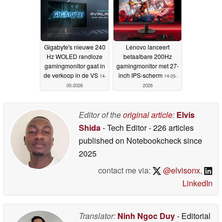
Gigabyte's nieuwe 240
Lenovo lanceert
Hz WOLED randloze
betaalbare 200Hz
gamingmonitor gaat in
gamingmonitor met 27-
de verkoop in de VS
inch IPS-scherm
14-
14-05-
05-2026
2026
Editor of the
original article
:
Elvis
Shida
- Tech Editor
- 226 articles
published on Notebookcheck
since
2025
contact me via:
@elvisonx
,
LinkedIn
Translator:
Ninh Ngoc Duy
- Editorial