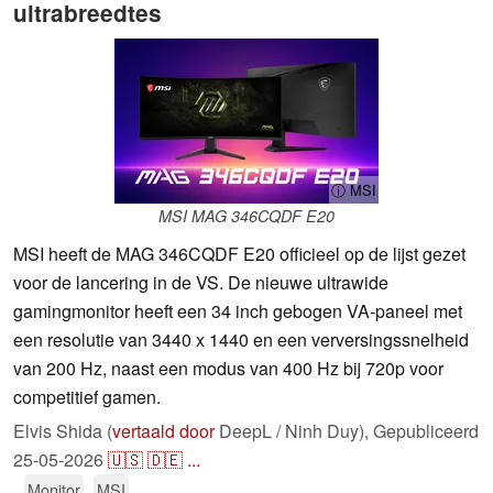
ultrabreedtes
ⓘ MSI
MSI MAG 346CQDF E20
MSI heeft de MAG 346CQDF E20 officieel op de lijst gezet
voor de lancering in de VS. De nieuwe ultrawide
gamingmonitor heeft een 34 inch gebogen VA-paneel met
een resolutie van 3440 x 1440 en een verversingssnelheid
van 200 Hz, naast een modus van 400 Hz bij 720p voor
competitief gamen.
Elvis Shida (
vertaald door
DeepL / Ninh Duy),
Gepubliceerd
25-05-2026
🇺🇸
🇩🇪
...
Monitor
MSI