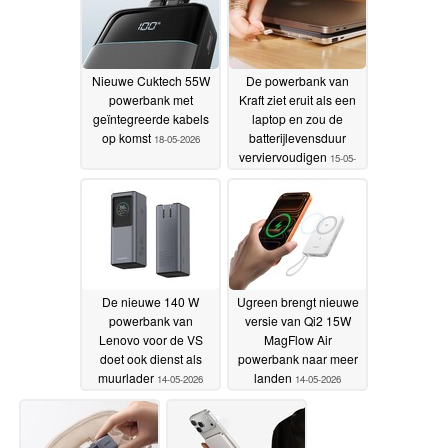
Nieuwe Cuktech 55W
De powerbank van
powerbank met
Kraft ziet eruit als een
geïntegreerde kabels
laptop en zou de
op komst
batterijlevensduur
18-05-2026
verviervoudigen
15-05-
2026
De nieuwe 140 W
Ugreen brengt nieuwe
powerbank van
versie van Qi2 15W
Lenovo voor de VS
MagFlow Air
doet ook dienst als
powerbank naar meer
muurlader
landen
14-05-2026
14-05-2026