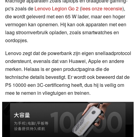
krachtige apparaten zoals laptops en draagbare gaming-
pc's zoals de
Lenovo Legion Go 2
(
lees onze recensie
),
die wordt geleverd met een 65 W lader, maar een hoger
vermogen kan opnemen. Hij kan ook apparaten met een
laag stroomverbruik opladen, zoals smartwatches en
oordopjes.
Lenovo zegt dat de powerbank zijn eigen snellaadprotocol
ondersteunt, evenals dat van Huawei, Apple en andere
merken. Helaas is er geen productpagina die de
technische details bevestigt. Er wordt ook beweerd dat de
P5 10000 een 3C-certificering heeft, dus hij is veilig om
mee te nemen in vliegtuigen en treinen.