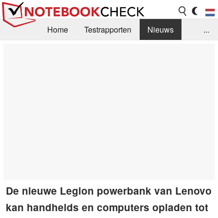
Home
Testrapporten
Nieuws
...
FAQ / Techniek
Bibliotheek
Aankoop Handleiding
Zoek
Contact
De nieuwe Legion powerbank van Lenovo
kan handhelds en computers opladen tot