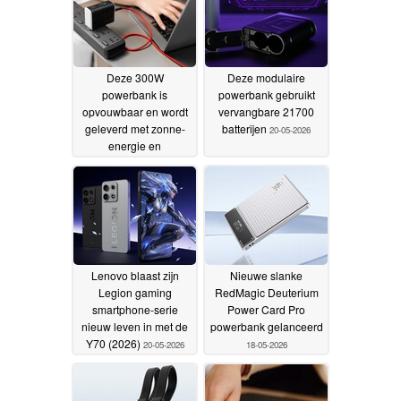
Deze 300W
Deze modulaire
powerbank is
powerbank gebruikt
opvouwbaar en wordt
vervangbare 21700
geleverd met zonne-
batterijen
20-05-2026
energie en
ingebouwde oplader
31-05-2026
Lenovo blaast zijn
Nieuwe slanke
Legion gaming
RedMagic Deuterium
smartphone-serie
Power Card Pro
nieuw leven in met de
powerbank gelanceerd
Y70 (2026)
20-05-2026
18-05-2026