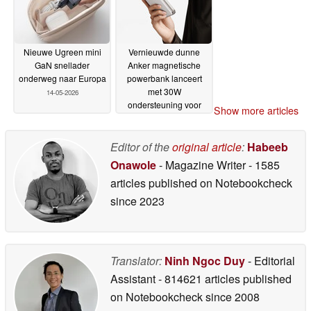
Nieuwe Ugreen mini
Vernieuwde dunne
GaN snellader
Anker magnetische
onderweg naar Europa
powerbank lanceert
met 30W
14-05-2026
ondersteuning voor
Show more articles
snel opladen
14-05-2026
Editor of the
original article
:
Habeeb
Onawole
- Magazine Writer
- 1585
articles published on Notebookcheck
since 2023
Translator:
Ninh Ngoc Duy
- Editorial
Assistant
- 814621 articles published
on Notebookcheck
since 2008