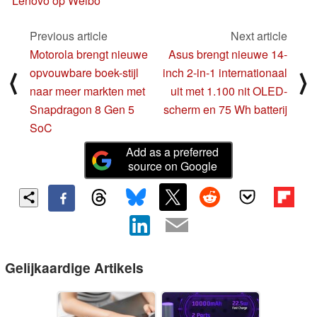
Lenovo op Weibo
Previous article
Next article
Motorola brengt nieuwe
Asus brengt nieuwe 14-
opvouwbare boek-stijl
inch 2-in-1 internationaal
⟨
⟩
naar meer markten met
uit met 1.100 nit OLED-
Snapdragon 8 Gen 5
scherm en 75 Wh batterij
SoC
Add as a preferred
source on Google
Gelijkaardige Artikels