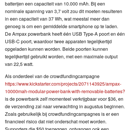
batterijen een capaciteit van 10.000 mAh. Bij een
nominale spanning van 3,7 volt zou dit moeten resulteren
in een capaciteit van 37 Wh, wat meestal meer dan
genoeg is om een gemiddelde smartphone op te laden.
De Ampax powerbank heeft één USB Type-A poort en één
USB-C poort, waardoor twee apparaten tegelijkertijd
opgeladen kunnen worden. Beide poorten kunnen
tegelijkertijd gebruikt worden, met een maximale output
van 22,5 watt.
Als onderdeel van de crowdfundingcampagne
https://www.kickstarter.com/projects/2071143925/ampax-
10000mah-modular-power-bank-with-removable-batteries?
is de powerbank zelf momenteel verkrijgbaar voor $36, en
de verzending zal naar verwachting in augustus beginnen.
Zoals gebruikelijk bij crowdfundingcampagnes is er een
financieel risico dat niet onderschat moet worden.
Supporters die $50 toezeggen, ontvangen ook een