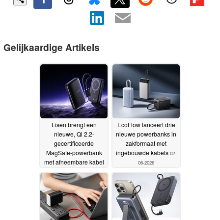
Gelijkaardige Artikels
Lisen brengt een
EcoFlow lanceert drie
nieuwe, Qi 2.2-
nieuwe powerbanks in
gecertificeerde
zakformaat met
MagSafe-powerbank
ingebouwde kabels
02-
met afneembare kabel
06-2026
op de markt
02-07-2026