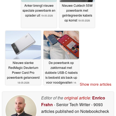
Anker brengt nieuwe
Nieuwe Cuktech 55W
speciale powerbank en
powerbank met
oplader uit
geïntegreerde kabels
19-05-2026
op komst
18-05-2026
Nieuwe slanke
De powerbank op
RedMagic Deuterium
zakformaat met
Power Card Pro
dubbele USB-C-kabels
powerbank gelanceerd
is bedoeld als back-up
voor noodgevallen
18-05-2026
14-
Show more articles
05-2026
Editor of the
original article
:
Enrico
Frahn
- Senior Tech Writer
- 9093
articles published on Notebookcheck