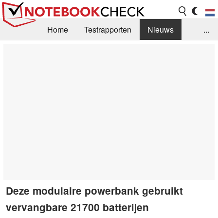
Home
Testrapporten
Nieuws
...
FAQ / Techniek
Bibliotheek
Aankoop Handleiding
Zoek
Contact
Deze modulaire powerbank gebruikt
vervangbare 21700 batterijen