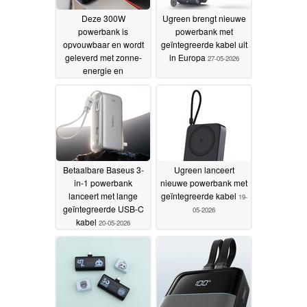
Deze 300W
Ugreen brengt nieuwe
powerbank is
powerbank met
opvouwbaar en wordt
geïntegreerde kabel uit
geleverd met zonne-
in Europa
27-05-2026
energie en
ingebouwde oplader
31-05-2026
Betaalbare Baseus 3-
Ugreen lanceert
in-1 powerbank
nieuwe powerbank met
lanceert met lange
geïntegreerde kabel
19-
geïntegreerde USB-C
05-2026
kabel
20-05-2026