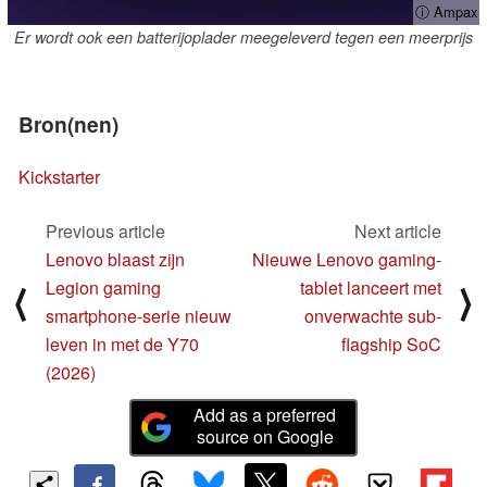
ⓘ Ampax
Er wordt ook een batterijoplader meegeleverd tegen een meerprijs
Bron(nen)
Kickstarter
Previous article
Next article
Lenovo blaast zijn
Nieuwe Lenovo gaming-
Legion gaming
tablet lanceert met
⟨
⟩
smartphone-serie nieuw
onverwachte sub-
leven in met de Y70
flagship SoC
(2026)
Add as a preferred
source on Google