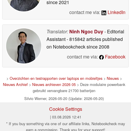
since 2021
contact me via:
LinkedIn
Translator:
Ninh Ngoc Duy
- Editorial
Assistant
- 815842 articles published
on Notebookcheck
since 2008
contact me via:
Facebook
>
Overzichten en testrapporten over laptops en mobieltjes
>
Nieuws
>
Nieuws Archief
>
Nieuws archieven 2026 05
> Deze modulaire powerbank
gebruikt vervangbare 21700 batterijen
Silvio Werner, 2026-05-20 (Update: 2026-05-20)
Cookie Settings
| 03.08.2026 12:41
* If you buy something via one of our affiliate links, Notebookcheck may
earn a commission. Thank you for your support!