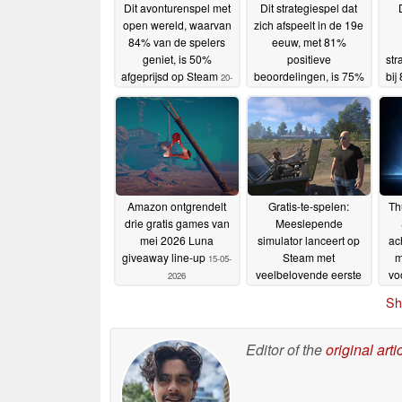
Dit avonturenspel met
Dit strategiespel dat
open wereld, waarvan
zich afspeelt in de 19e
84% van de spelers
eeuw, met 81%
geniet, is 50%
positieve
str
afgeprijsd op Steam
beoordelingen, is 75%
bij
20-
afgeprijsd op Steam
en 
05-2026
19-
05-2026
Amazon ontgrendelt
Gratis-te-spelen:
Th
drie gratis games van
Meeslepende
mei 2026 Luna
simulator lanceert op
ac
giveaway line-up
Steam met
m
15-05-
veelbelovende eerste
vo
2026
kritieken
13-05-2026
Sh
Editor of the
original arti