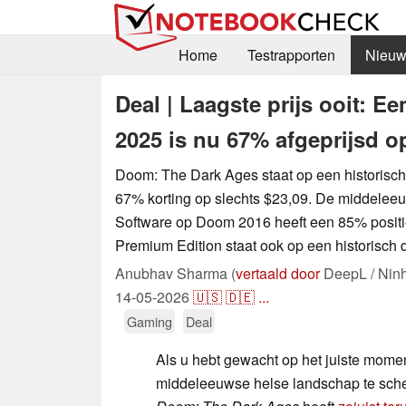
Home
Testrapporten
Nieuw
Deal | Laagste prijs ooit: E
2025 is nu 67% afgeprijsd 
Doom: The Dark Ages staat op een historisch
67% korting op slechts $23,09. De middeleeu
Software op Doom 2016 heeft een 85% positi
Premium Edition staat ook op een historisch 
Anubhav Sharma (
vertaald door
DeepL / Nin
14-05-2026
🇺🇸
🇩🇪
...
Gaming
Deal
Als u hebt gewacht op het juiste momen
middeleeuwse helse landschap te scheu