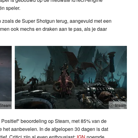
én speler.
n zoals de Super Shotgun terug, aangevuld met een
men ook mechs en draken aan te pas, als je daar
Steam
ⓘ Steam
 Positief" beoordeling op Steam, met 85% van de
 het aanbevelen. In de afgelopen 30 dagen is dat
ef. Critici zijn al even enthousiast:
IGN
noemde