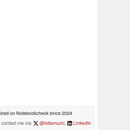
lished on Notebookcheck
since 2024
contact me via:
@lottamuzic
,
LinkedIn