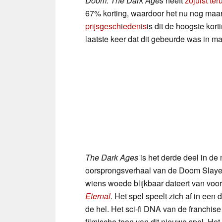
Doom: The Dark Ages
heeft
zojuist ter
67% korting, waardoor het nu nog maa
prijsgeschiedenis
is dit de hoogste kort
laatste keer dat dit gebeurde was in ma
The Dark Ages
is het derde deel in d
oorsprongsverhaal van de Doom Slay
wiens woede blijkbaar dateert van voo
Eternal
. Het spel speelt zich af in ee
de hel. Het sci-fi DNA van de franchis
filmische toon van dit nieuwe spel. He