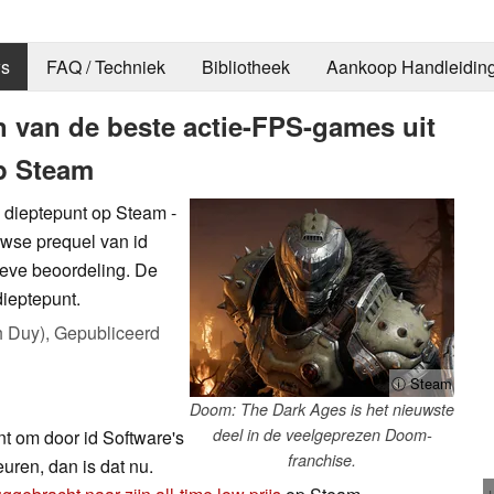
s
FAQ / Techniek
Bibliotheek
Aankoop Handleidin
en van de beste actie-FPS-games uit
op Steam
 dieptepunt op Steam -
wse prequel van id
eve beoordeling. De
dieptepunt.
h Duy),
Gepubliceerd
ⓘ Steam
Doom: The Dark Ages is het nieuwste
deel in de veelgeprezen Doom-
t om door id Software's
franchise.
ren, dan is dat nu.