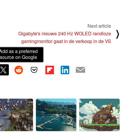
Next article
⟩
Gigabyte's nieuwe 240 Hz WOLED randloze
gamingmonitor gaat in de verkoop in de VS
Add as a preferred
source on Google