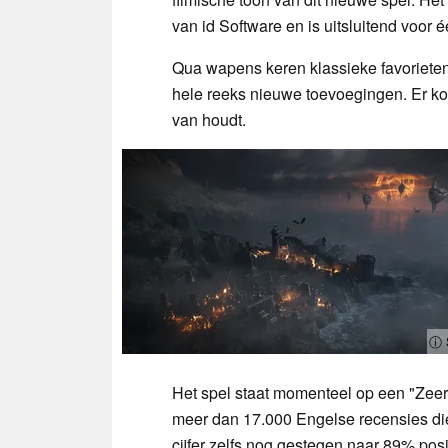
van id Software en is uitsluitend voor é
Qua wapens keren klassieke favoriete
hele reeks nieuwe toevoegingen. Er ko
van houdt.
ⓘ 
Het spel staat momenteel op een "Zeer
meer dan 17.000 Engelse recensies die
cijfer zelfs nog gestegen naar 89% positi