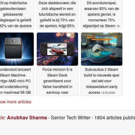
Dit op historische
Deze stadsbouwer, die
Dit avonturenspel,
gebeurtenissen
zich afspeelt in een
waarvan 83% van de
gebaseerde
futuristische wereld en
spelers geniet, is
ategiespel is geliefd
geliefd is bij 70% van
momenteel 75%
 82% van de spelers
de spelers, krijgt 85%
afgeprijsd op Steam
16-
krijgt 66% korting op
korting op Steam
17-05-
05-2026
Steam
18-05-2026
2026
underobot lanceert
Forza Horizon 6 is
Subnautica 2 Steam
Steam Machine-
Steam Deck
build is nieuwste spel
htige AMD mini-PC
geverifieerd voor
dat lekt voor
et ondersteuning
Valve-handheld in
releasedatum early
or maximaal 96 GB
aanloop naar
access
12-05-2026
VRAM
releasedatum
13-05-2026
13-05-2026
ow more articles
cle
:
Anubhav Sharma
- Senior Tech Writer
- 1804 articles pub