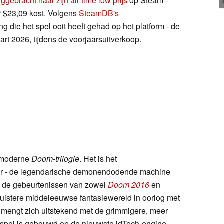
uggebracht naar zijn all-time low prijs
op Steam -
r $23,09 kost. Volgens
SteamDB's
ing die het spel ooit heeft gehad op het platform - de
art 2026, tijdens de voorjaarsuitverkoop.
e moderne
Doom-trilogie
. Het is het
er - de legendarische demonendodende machine
r de gebeurtenissen van zowel
Doom 2016
en
n duistere middeleeuwse fantasiewereld in oorlog met
e mengt zich uitstekend met de grimmigere, meer
t spel is gebouwd op de nieuwste idTech-engine