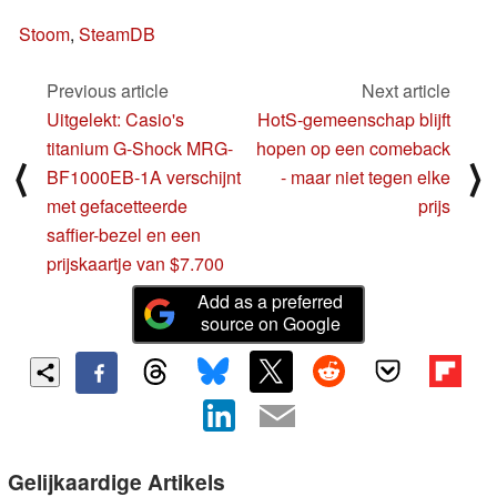
Stoom
,
SteamDB
Previous article
Next article
Uitgelekt: Casio's
HotS-gemeenschap blijft
titanium G-Shock MRG-
hopen op een comeback
⟨
⟩
BF1000EB-1A verschijnt
- maar niet tegen elke
met gefacetteerde
prijs
saffier-bezel en een
prijskaartje van $7.700
Add as a preferred
source on Google
Gelijkaardige Artikels