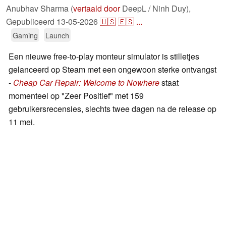
Anubhav Sharma (
vertaald door
DeepL / Ninh Duy),
Gepubliceerd
13-05-2026
🇺🇸
🇪🇸
...
Gaming
Launch
Een nieuwe free-to-play monteur simulator is stilletjes
gelanceerd op Steam met een ongewoon sterke ontvangst
-
Cheap Car Repair: Welcome to Nowhere
staat
momenteel op "Zeer Positief" met 159
gebruikersrecensies, slechts twee dagen na de release op
11 mei.