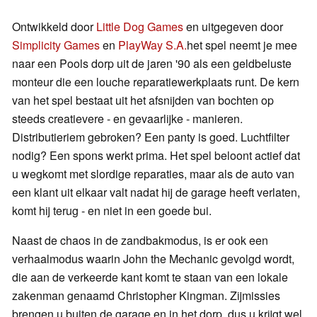
Ontwikkeld door
Little Dog Games
en uitgegeven door
Simplicity Games
en
PlayWay S.A.
het spel neemt je mee
naar een Pools dorp uit de jaren '90 als een geldbeluste
monteur die een louche reparatiewerkplaats runt. De kern
van het spel bestaat uit het afsnijden van bochten op
steeds creatievere - en gevaarlijke - manieren.
Distributieriem gebroken? Een panty is goed. Luchtfilter
nodig? Een spons werkt prima. Het spel beloont actief dat
u wegkomt met slordige reparaties, maar als de auto van
een klant uit elkaar valt nadat hij de garage heeft verlaten,
komt hij terug - en niet in een goede bui.
Naast de chaos in de zandbakmodus, is er ook een
verhaalmodus waarin John the Mechanic gevolgd wordt,
die aan de verkeerde kant komt te staan van een lokale
zakenman genaamd Christopher Kingman. Zijmissies
brengen u buiten de garage en in het dorp, dus u krijgt wel