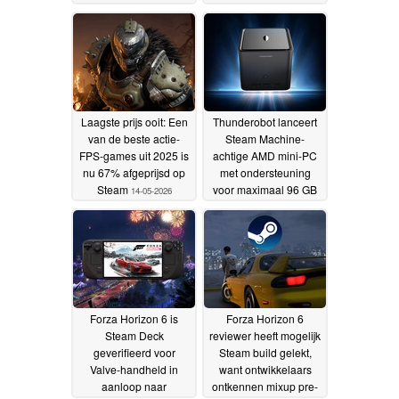
18-05-2026
Laagste prijs ooit: Een
Thunderobot lanceert
van de beste actie-
Steam Machine-
FPS-games uit 2025 is
achtige AMD mini-PC
nu 67% afgeprijsd op
met ondersteuning
Steam
voor maximaal 96 GB
14-05-2026
VRAM
13-05-2026
Forza Horizon 6 is
Forza Horizon 6
Steam Deck
reviewer heeft mogelijk
geverifieerd voor
Steam build gelekt,
Valve-handheld in
want ontwikkelaars
aanloop naar
ontkennen mixup pre-