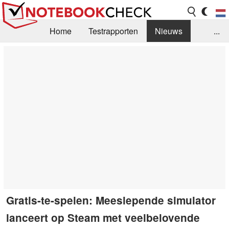
Home
Testrapporten
Nieuws
...
FAQ / Techniek
Bibliotheek
Aankoop Handleiding
Zoek
Contact
Gratis-te-spelen: Meeslepende simulator
lanceert op Steam met veelbelovende