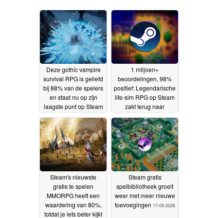
Deze gothic vampire
1 miljoen+
survival RPG is geliefd
beoordelingen, 98%
bij 88% van de spelers
positief: Legendarische
en staat nu op zijn
life-sim RPG op Steam
laagste punt op Steam
zakt terug naar
historisch dieptepunt
18-05-2026
18-05-2026
Steam's nieuwste
Steam gratis
gratis te spelen
spelbibliotheek groeit
MMORPG heeft een
weer met meer nieuwe
waardering van 80%,
toevoegingen
17-05-2026
totdat je iets beter kijkt