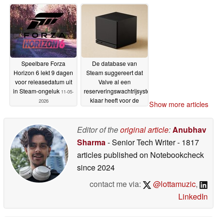
releasedatum
loading
13-05-2026
12-05-2026
Speelbare Forza
De database van
Horizon 6 lekt 9 dagen
Steam suggereert dat
voor releasedatum uit
Valve al een
in Steam-ongeluk
reserveringswachtrijsysteem
11-05-
klaar heeft voor de
2026
Show more articles
Steam Machine
11-05-
2026
Editor of the
original article
:
Anubhav
Sharma
- Senior Tech Writer
- 1817
articles published on Notebookcheck
since 2024
contact me via:
@lottamuzic
,
LinkedIn