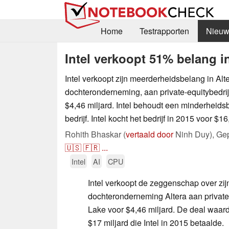
Home
Testrapporten
Nieuw
Intel verkoopt 51% belang in
Intel verkoopt zijn meerderheidsbelang in Al
dochteronderneming, aan private-equitybedrij
$4,46 miljard. Intel behoudt een minderheids
bedrijf. Intel kocht het bedrijf in 2015 voor $16
Rohith Bhaskar (
vertaald door
Ninh Duy),
Gep
🇺🇸
🇫🇷
...
Intel
AI
CPU
Intel verkoopt de zeggenschap over zi
dochteronderneming Altera aan private-
Lake voor $4,46 miljard. De deal waarde
$17 miljard die Intel in 2015 betaalde.