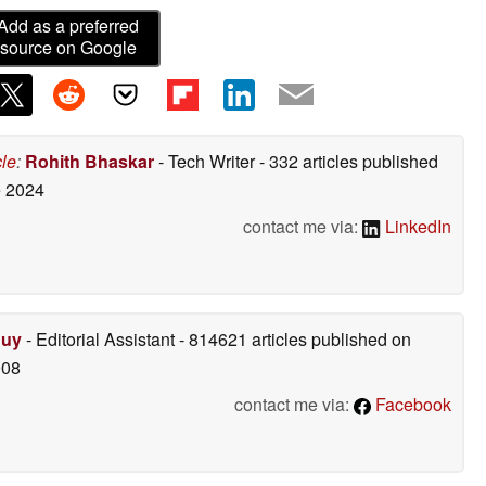
Add as a preferred
source on Google
cle
:
Rohith Bhaskar
- Tech Writer
- 332 articles published
 2024
contact me via:
LinkedIn
Duy
- Editorial Assistant
- 814621 articles published on
008
contact me via:
Facebook