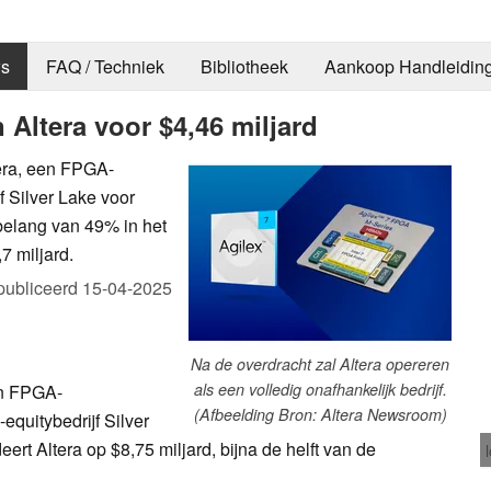
s
FAQ / Techniek
Bibliotheek
Aankoop Handleidin
 Altera voor $4,46 miljard
tera, een FPGA-
f Silver Lake voor
belang van 49% in het
,7 miljard.
ubliceerd
15-04-2025
Na de overdracht zal Altera opereren
als een volledig onafhankelijk bedrijf.
jn FPGA-
(Afbeelding Bron: Altera Newsroom)
equitybedrijf Silver
ert Altera op $8,75 miljard, bijna de helft van de