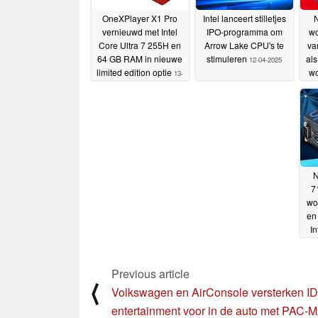
OneXPlayer X1 Pro
Intel lanceert stilletjes
N
vernieuwd met Intel
IPO-programma om
wo
Core Ultra 7 255H en
Arrow Lake CPU's te
va
64 GB RAM in nieuwe
stimuleren
als
12-04-2025
limited edition optie
wo
13-
AMD
04-2025
N
7
wo
en
In
Previous article
⟨
Volkswagen en AirConsole versterken ID.
entertainment voor in de auto met PAC-