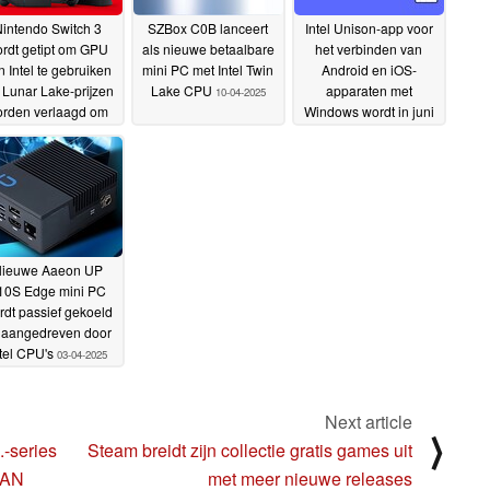
intendo Switch 3
SZBox C0B lanceert
Intel Unison-app voor
rdt getipt om GPU
als nieuwe betaalbare
het verbinden van
n Intel te gebruiken
mini PC met Intel Twin
Android en iOS-
 Lunar Lake-prijzen
Lake CPU
apparaten met
10-04-2025
rden verlaagd om
Windows wordt in juni
 uit te dagen
gesloten
11-04-
05-04-2025
2025
ieuwe Aaeon UP
10S Edge mini PC
rdt passief gekoeld
 aangedreven door
tel CPU's
03-04-2025
Next article
⟩
-series
Steam breidt zijn collectie gratis games uit
MAN
met meer nieuwe releases