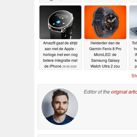
een addertje onder het
behuizing
14-07-2026
gras
15-07-2026
Amazfit gaat de strijd
Helderder dan de
Tot
aan met de Apple -
Garmin Fenix 8 Pro
h
horloge met een nog
MicroLED: de
i
betere integratie met
Samsung Galaxy
k
de iPhone
Watch Ultra 2 zou
p
29-06-2026
records breken
29-06-
Sh
2026
Editor of the
original arti