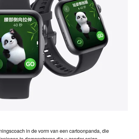
iningscoach in de vorm van een cartoonpanda, die
efeningen te demonstreren die u zonder enige