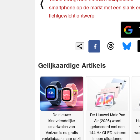
⟨
smartphone op de markt met een slank e
lichtgewicht ontwerp
Gelijkaardige Artikels
De nieuwe
De Huawei MatePad
kindvriendelijke
Air (2026) wordt
Hu
smartwatch van
gelanceerd met een
Verizon is nu gratis
144 Hz OLED-scherm
wer
verkrijgbaar, maar er zit
in een ultradunne