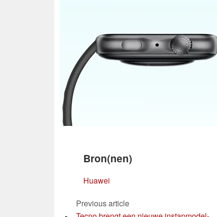
Bron(nen)
Huawei
Previous article
Tecno brengt een nieuwe instapmodel-