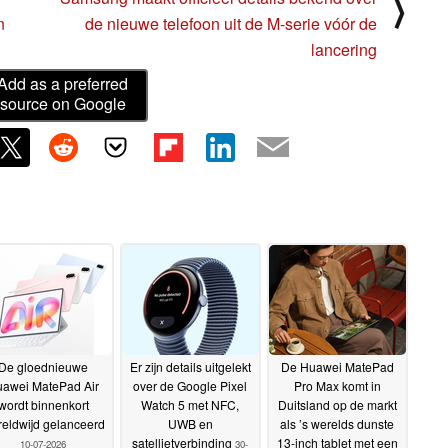
⟩
n
de nieuwe telefoon uit de M-serie vóór de
lancering
Add as a preferred
source on Google
De gloednieuwe
Er zijn details uitgelekt
De Huawei MatePad
awei MatePad Air
over de Google Pixel
Pro Max komt in
wordt binnenkort
Watch 5 met NFC,
Duitsland op de markt
eldwijd gelanceerd
UWB en
als ’s werelds dunste
satellietverbinding
13-inch tablet met een
10-07-2026
30-