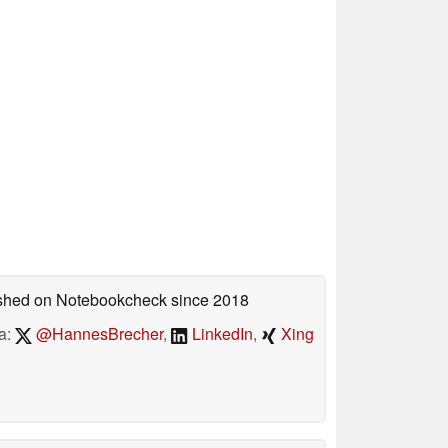
lished on Notebookcheck
since 2018
a:
@HannesBrecher
,
LinkedIn
,
Xing