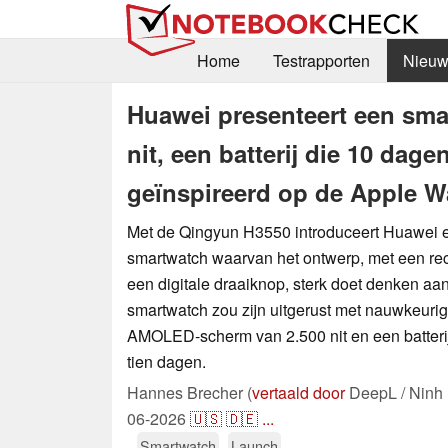
Home
Testrapporten
Nieuw
Huawei presenteert een sma
nit, een batterij die 10 dag
geïnspireerd op de Apple W
Met de Qingyun H3550 introduceert Huawei 
smartwatch waarvan het ontwerp, met een re
een digitale draaiknop, sterk doet denken a
smartwatch zou zijn uitgerust met nauwkeuri
AMOLED-scherm van 2.500 nit en een batter
tien dagen.
Hannes Brecher (
vertaald door
DeepL / Ninh
06-2026
🇺🇸
🇩🇪
...
Smartwatch
Launch