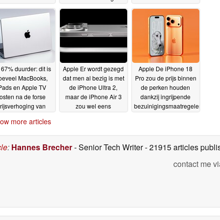
3K 144 Hz OLED-
06-2026
scherm
30-06-2026
 67% duurder: dit is
Apple Er wordt gezegd
Apple De iPhone 18
oeveel MacBooks,
dat men al bezig is met
Pro zou de prijs binnen
Pads en Apple TV
de iPhone Ultra 2,
de perken houden
osten na de forse
maar de iPhone Air 3
dankzij ingrijpende
rijsverhoging van
zou wel eens
bezuinigingsmaatregelen
Apple
geschrapt kunnen
26-06-2026
25-06-2026
ow more articles
worden
25-06-2026
cle
:
Hannes Brecher
- Senior Tech Writer
- 21915 articles pub
contact me vi