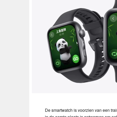
De smartwatch is voorzien van een tra
in de eerste plaats is ontworpen om o