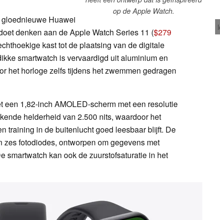
op de Apple Watch.
 de gloednieuwe Huawei
doet denken aan de Apple Watch Series 11 (
$279
echthoekige kast tot de plaatsing van de digitale
 dikke smartwatch is vervaardigd uit aluminium en
oor het horloge zelfs tijdens het zwemmen gedragen
met een 1,82-inch AMOLED-scherm met een resolutie
kende helderheid van 2.500 nits, waardoor het
en training in de buitenlucht goed leesbaar blijft. De
en zes fotodiodes, ontworpen om gegevens met
De smartwatch kan ook de zuurstofsaturatie in het