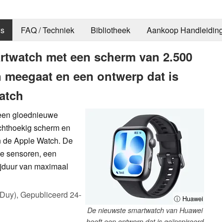
s
FAQ / Techniek
Bibliotheek
Aankoop Handleidin
rtwatch met een scherm van 2.500
en meegaat en een ontwerp dat is
atch
een gloednieuwe
chthoekig scherm en
an de Apple Watch. De
ge sensoren, een
ijduur van maximaal
 Duy),
Gepubliceerd
24-
ⓘ Huawei
De nieuwste smartwatch van Huawei
heeft een ontwerp dat is geïnspireerd