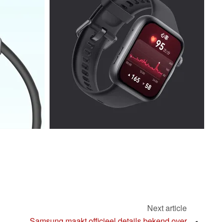
Next article
Samsung maakt officieel details bekend over