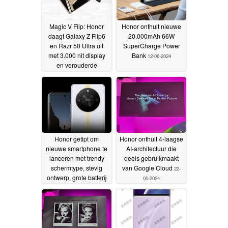
Magic V Flip: Honor
Honor onthult nieuwe
daagt Galaxy Z Flip6
20.000mAh 66W
en Razr 50 Ultra uit
SuperCharge Power
met 3.000 nit display
Bank
12-06-2024
en verouderde
Snapdragon 8 Plus
Gen 1 chipset
14-06-2024
Honor getipt om
Honor onthult 4-laagse
nieuwe smartphone te
AI-architectuur die
lanceren met trendy
deels gebruikmaakt
schermtype, stevig
van Google Cloud
22-
ontwerp, grote batterij
05-2024
en kleine prijs
25-05-2024