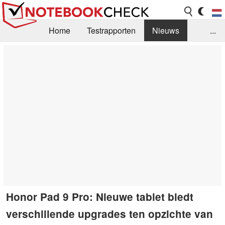
Home
Testrapporten
Nieuws
...
FAQ / Techniek
Bibliotheek
Aankoop Handleiding
Zoek
Contact
Honor Pad 9 Pro: Nieuwe tablet biedt
verschillende upgrades ten opzichte van