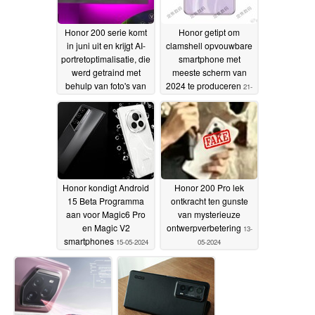
Honor 200 serie komt
Honor getipt om
in juni uit en krijgt AI-
clamshell opvouwbare
portretoptimalisatie, die
smartphone met
werd getraind met
meeste scherm van
behulp van foto's van
2024 te produceren
21-
de gerenommeerde
05-2024
Harcourt Studio
22-05-
2024
Honor kondigt Android
Honor 200 Pro lek
15 Beta Programma
ontkracht ten gunste
aan voor Magic6 Pro
van mysterieuze
en Magic V2
ontwerpverbetering
13-
smartphones
15-05-2024
05-2024