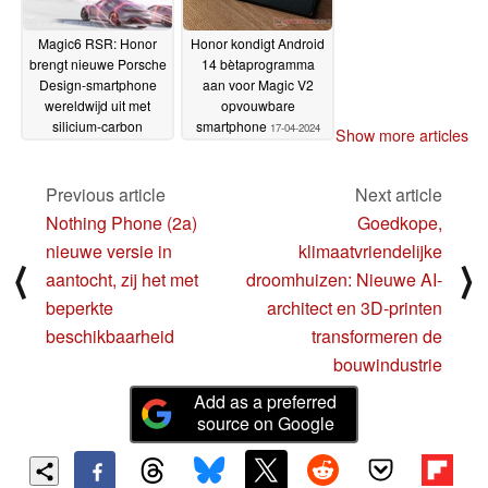
Magic6 RSR: Honor
Honor kondigt Android
brengt nieuwe Porsche
14 bètaprogramma
Design-smartphone
aan voor Magic V2
wereldwijd uit met
opvouwbare
silicium-carbon
smartphone
17-04-2024
Show more articles
batterijtechnologie en
24 GB RAM
02-05-2024
Previous article
Next article
Nothing Phone (2a)
Goedkope,
nieuwe versie in
klimaatvriendelijke
⟨
⟩
aantocht, zij het met
droomhuizen: Nieuwe AI-
beperkte
architect en 3D-printen
beschikbaarheid
transformeren de
bouwindustrie
Add as a preferred
source on Google