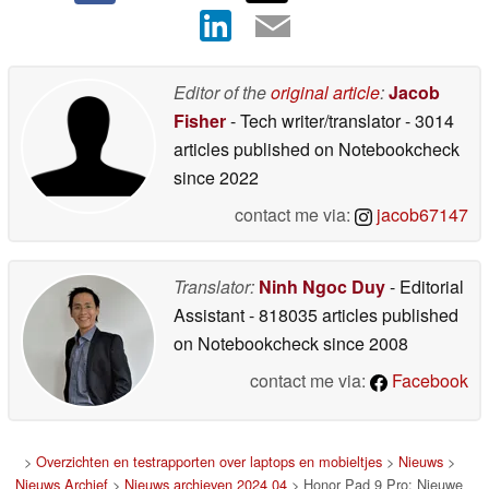
Editor of the
original article
:
Jacob
Fisher
- Tech writer/translator
- 3014
articles published on Notebookcheck
since 2022
contact me via:
jacob67147
Translator:
Ninh Ngoc Duy
- Editorial
Assistant
- 818035 articles published
on Notebookcheck
since 2008
contact me via:
Facebook
>
Overzichten en testrapporten over laptops en mobieltjes
>
Nieuws
>
Nieuws Archief
>
Nieuws archieven 2024 04
> Honor Pad 9 Pro: Nieuwe