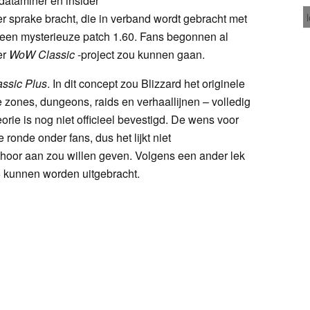
dataminer en insider
 sprake bracht, die in verband wordt gebracht met
 een mysterieuze patch 1.60. Fans begonnen al
er
WoW Classic
-project zou kunnen gaan.
ssic Plus
. In dit concept zou Blizzard het originele
zones, dungeons, raids en verhaallijnen – volledig
orie is nog niet officieel bevestigd. De wens voor
e ronde onder fans, dus het lijkt niet
gehoor aan zou willen geven. Volgens een ander lek
6 kunnen worden uitgebracht.