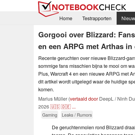
Home
Testrapporten
Nieuw
Gorgooi over Blizzard: Fans
en een ARPG met Arthas in 
Recente geruchten over nieuwe Blizzard-gam
sommige fans misschien bijna te mooi om waa
Plus, Warcraft 4 en een nieuwe ARPG met Art
dit artikel wordt uitgelegd waar de huidige s
komen.
Marius Müller (
vertaald door
DeepL / Ninh Du
2026
🇺🇸
🇩🇪
...
Gaming
Leaks / Rumors
De geruchtenmolen rond Blizzard draai