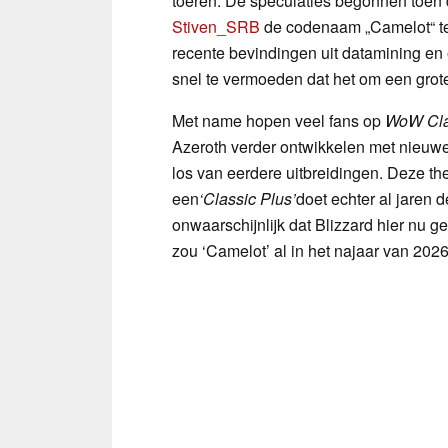
toeren. De speculaties begonnen toen 
Stiven_SRB
de codenaam „Camelot“ ter
recente bevindingen uit datamining en
snel te vermoeden dat het om een grot
Met name hopen veel fans op
WoW Cla
Azeroth verder ontwikkelen met nieuwe 
los van eerdere uitbreidingen. Deze the
een
‘Classic Plus’
doet echter al jaren d
onwaarschijnlijk dat Blizzard hier nu 
zou ‘Camelot’ al in het najaar van 202