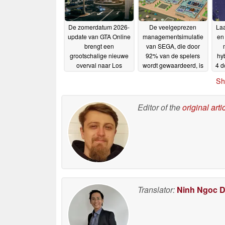
De zomerdatum 2026-
De veelgeprezen
Laa
update van GTA Online
managementsimulatie
en 
brengt een
van SEGA, die door
grootschalige nieuwe
92% van de spelers
hy
overval naar Los
wordt gewaardeerd, is
4 d
Santos
nu met 85% korting
18-06-2026
Sh
verkrijgbaar op Steam
18-06-2026
Editor of the
original arti
Translator:
Ninh Ngoc 