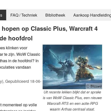
s
FAQ / Techniek
Bibliotheek
Aankoop Handleidin
 hopen op Classic Plus, Warcraft 4
de hoofdrol
es klinken voor
r te zijn. WoW Classic
has in de hoofdrol? In
peculaties vandaan
y),
Gepubliceerd
18-06-
ⓘ Blizzard
Uit recente lekken blijkt dat er sprake
is van WoW Classic Plus, een nieuwe
Warcraft-RTS en een actie-RPG
t momenteel op volle
waarin Arthas centraal staat.