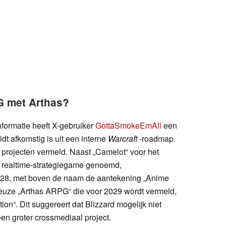
G met Arthas?
nformatie heeft X-gebruiker
GottaSmokeEmAll
een
dt afkomstig is uit een interne
Warcraft
-roadmap.
 projecten vermeld. Naast „Camelot“ voor het
 realtime-strategiegame genoemd,
028, met boven de naam de aantekening „Anime
rieuze „Arthas ARPG“ die voor 2029 wordt vermeld,
on“. Dit suggereert dat Blizzard mogelijk niet
en groter crossmediaal project.