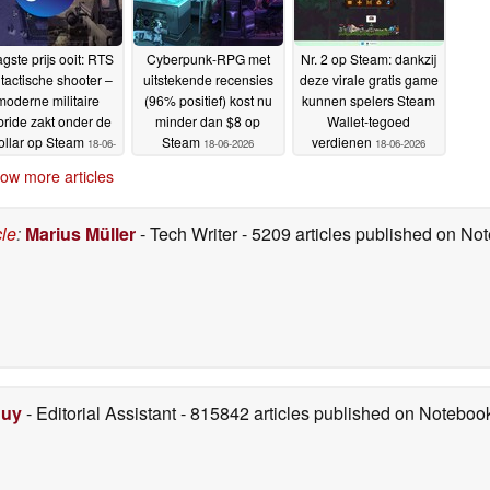
gste prijs ooit: RTS
Cyberpunk-RPG met
Nr. 2 op Steam: dankzij
tactische shooter –
uitstekende recensies
deze virale gratis game
moderne militaire
(96% positief) kost nu
kunnen spelers Steam
bride zakt onder de
minder dan $8 op
Wallet-tegoed
ollar op Steam
Steam
verdienen
18-06-
18-06-2026
18-06-2026
2026
ow more articles
cle
:
Marius Müller
- Tech Writer
- 5209 articles published on N
Duy
- Editorial Assistant
- 815842 articles published on Notebo