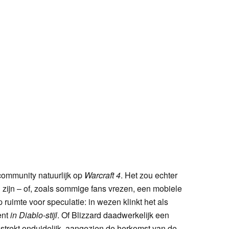
 community natuurlijk op
Warcraft 4
. Het zou echter
 zijn – of, zoals sommige fans vrezen, een mobiele
uimte voor speculatie: in wezen klinkt het als
ent
in Diablo-stijl
. Of Blizzard daadwerkelijk een
 volstrekt onduidelijk, aangezien de herkomst van de