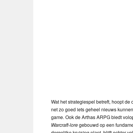
Wat het strategiespel betreft, hoopt de
net zo goed iets geheel nieuws kunnen
game. Ook de Arthas ARPG biedt volop r
Warcraft-lore
gebouwd op een fundam
dergelijke kruising plant, blijft echter