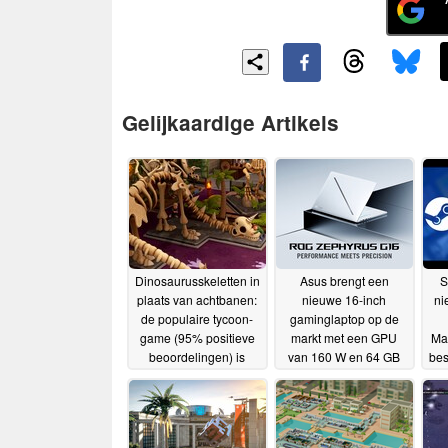
Gelijkaardige Artikels
Dinosaurusskeletten in
Asus brengt een
S
plaats van achtbanen:
nieuwe 16-inch
ni
de populaire tycoon-
gaminglaptop op de
game (95% positieve
markt met een GPU
Ma
beoordelingen) is
van 160 W en 64 GB
bes
tijdelijk gratis te spelen
RAM
Va
19-06-2026
op Steam
dr
19-06-2026