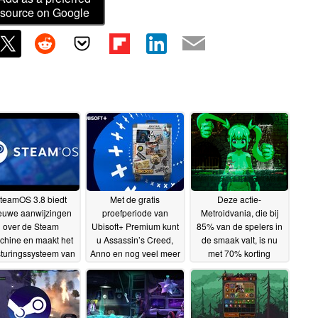
source on Google
teamOS 3.8 biedt
Met de gratis
Deze actie-
euwe aanwijzingen
proefperiode van
Metroidvania, die bij
over de Steam
Ubisoft+ Premium kunt
85% van de spelers in
chine en maakt het
u Assassin’s Creed,
de smaak valt, is nu
turingssysteem van
Anno en nog veel meer
met 70% korting
lve klaar voor meer
titels spelen
verkrijgbaar op Steam
18-06-2026
aagbare apparaten
18-06-2026
18-06-2026