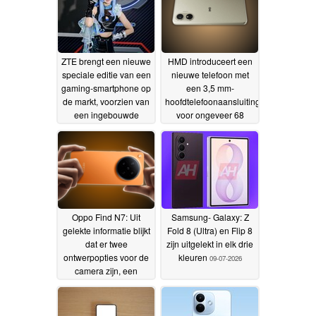
ZTE brengt een nieuwe
HMD introduceert een
speciale editie van een
nieuwe telefoon met
gaming-smartphone op
een 3,5 mm-
de markt, voorzien van
hoofdtelefoonaansluiting
een ingebouwde
voor ongeveer 68
koelventilator
dollar
13-07-2026
10-07-2026
Oppo Find N7: Uit
Samsung- Galaxy: Z
gelekte informatie blijkt
Fold 8 (Ultra) en Flip 8
dat er twee
zijn uitgelekt in elk drie
ontwerpopties voor de
kleuren
09-07-2026
camera zijn, een
nieuwe Snapdragon-
chipset en een
tijdschema voor de