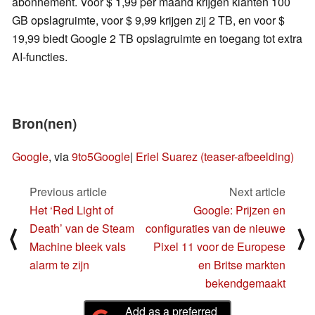
abonnement. Voor $ 1,99 per maand krijgen klanten 100
GB opslagruimte, voor $ 9,99 krijgen zij 2 TB, en voor $
19,99 biedt Google 2 TB opslagruimte en toegang tot extra
AI-functies.
Bron(nen)
Google
, via
9to5Google
|
Eriel Suarez (teaser-afbeelding)
Previous article
Next article
Het ‘Red Light of
Google: Prijzen en
Death’ van de Steam
configuraties van de nieuwe
⟨
⟩
Machine bleek vals
Pixel 11 voor de Europese
alarm te zijn
en Britse markten
bekendgemaakt
Add as a preferred