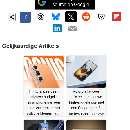
source on Google
Gelijkaardige Artikels
Infinix lanceert een
Motorola lanceert
nieuwe budget-
officieel een nieuwe
smartphone met een
high-end-telefoon met
matrixscherm en zes
een Snapdragon 8-
stijlvolle kleuren
serie-chipset
18-07-
15-07-2026
2026