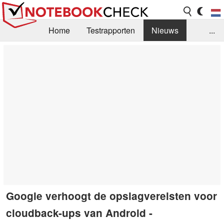
Home
Testrapporten
Nieuws
...
FAQ / Techniek
Bibliotheek
Aankoop Handleiding
Zoek
Contact
Google verhoogt de opslagvereisten voor
cloudback-ups van Android -