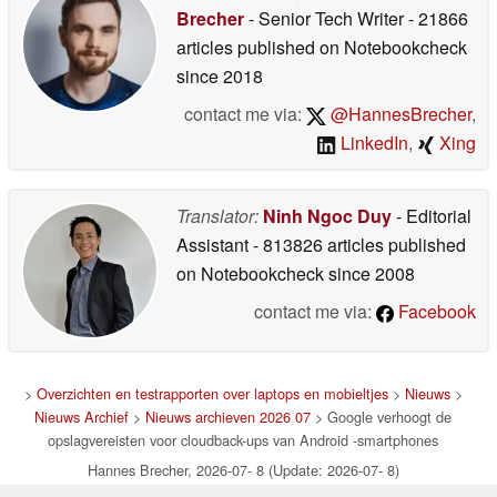
Brecher
- Senior Tech Writer
- 21866
articles published on Notebookcheck
since 2018
contact me via:
@HannesBrecher
,
LinkedIn
,
Xing
Translator:
Ninh Ngoc Duy
- Editorial
Assistant
- 813826 articles published
on Notebookcheck
since 2008
contact me via:
Facebook
>
Overzichten en testrapporten over laptops en mobieltjes
>
Nieuws
>
Nieuws Archief
>
Nieuws archieven 2026 07
> Google verhoogt de
opslagvereisten voor cloudback-ups van Android -smartphones
Hannes Brecher, 2026-07- 8 (Update: 2026-07- 8)