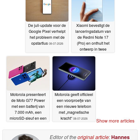
lancering
10-07-2026
De juli-update voor de
Xiaomi bevestigt de
Google Pixel verhelpt
lanceringsdatum van
het probleem met de
de Redmi Note 17
opstartlus
(Pro) en onthult het
08-07-2026
ontwerp in twee
kleuren
08-07-2026
Motorola presenteert
Motorola geeft officieel
de Moto G77 Power
een voorproefje van
met een batterij van
een nieuwe telefoon
7.000 mAh, een
met „magnetische
microSD-sleuf en een
kracht“
08-07-2026
Show more articles
hoofdtelefoonaansluiting
08-07-2026
Editor of the
original article
:
Hannes