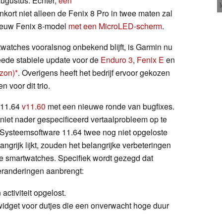
ugustus. Echter,
een
kort niet alleen de Fenix 8 Pro in twee maten zal
nieuw Fenix 8-model
met een MicroLED-scherm
.
watches vooralsnog onbekend blijft, is Garmin nu
eede stabiele update voor de
Enduro 3
,
Fenix E
en
zon)
. Overigens heeft het bedrijf ervoor gekozen
 voor dit trio.
 11.64
v11.60
met een nieuwe ronde van bugfixes.
niet nader gespecificeerd vertaalprobleem op te
 Systeemsoftware 11.64 twee nog niet opgeloste
angrijk lijkt, zouden het belangrijke verbeteringen
rie smartwatches. Specifiek wordt gezegd dat
eranderingen aanbrengt:
activiteit opgelost.
widget voor dutjes die een onverwacht hoge duur