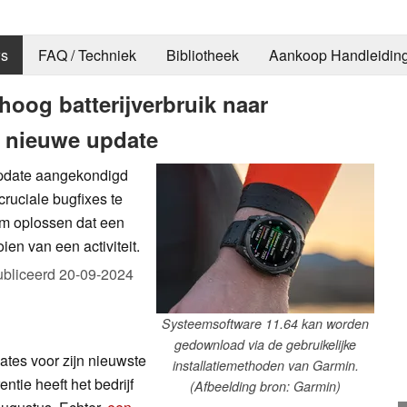
s
FAQ / Techniek
Bibliotheek
Aankoop Handleidin
hoog batterijverbruik naar
 nieuwe update
update aangekondigd
ruciale bugfixes te
em oplossen dat een
ien van een activiteit.
bliceerd
20-09-2024
Systeemsoftware 11.64 kan worden
gedownload via de gebruikelijke
tes voor zijn nieuwste
installatiemethoden van Garmin.
ntie heeft het bedrijf
(Afbeelding bron: Garmin)