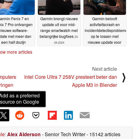
armin Fenix 7 en
Garmin brengt nieuwe
Garmin belooft
ix 7 Pro ontvangen
update uit voor mid-
activiteitscrash en
nieuwe software-
range smartwatch met
incidentdetectieproblemen
date met meer dan
belangrijke bugfixes
op te lossen met
23-
een half dozijn
nieuwe update voor
09-2024
jzigingen
mid-range smartwatch
24-09-2024
ow more articles
23-09-2024
Next article
⟩
omputers
Intel Core Ultra 7 258V presteert beter dan
eringen
Apple M3 in Blender
Add as a preferred
source on Google
cle
:
Alex Alderson
- Senior Tech Writer
- 15142 articles