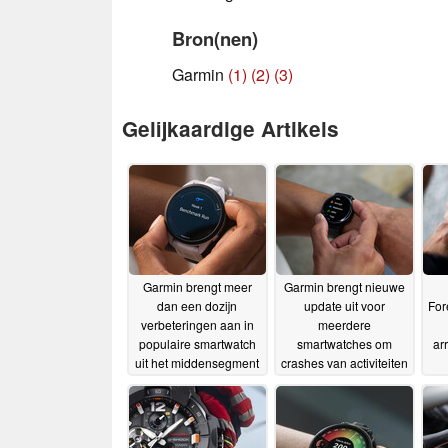
Bron(nen)
Garmin
(1)
(2)
(3)
Gelijkaardige Artikels
Garmin brengt meer
Garmin brengt nieuwe
dan een dozijn
update uit voor
For
verbeteringen aan in
meerdere
populaire smartwatch
smartwatches om
ar
uit het middensegment
crashes van activiteiten
met nieuwe update
te verhelpen
26-
26-09-2024
09-2024