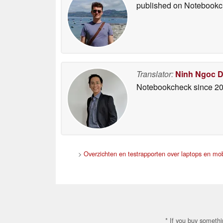
published on Notebook
Translator:
Ninh Ngoc 
Notebookcheck
since 2
>
Overzichten en testrapporten over laptops en mob
* If you buy somethi