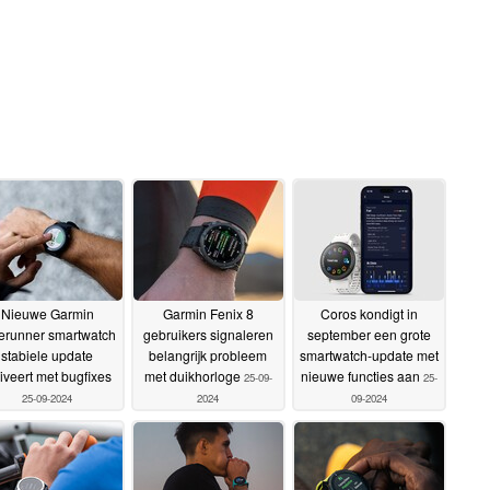
Nieuwe Garmin
Garmin Fenix 8
Coros kondigt in
erunner smartwatch
gebruikers signaleren
september een grote
stabiele update
belangrijk probleem
smartwatch-update met
riveert met bugfixes
met duikhorloge
nieuwe functies aan
25-09-
25-
25-09-2024
2024
09-2024