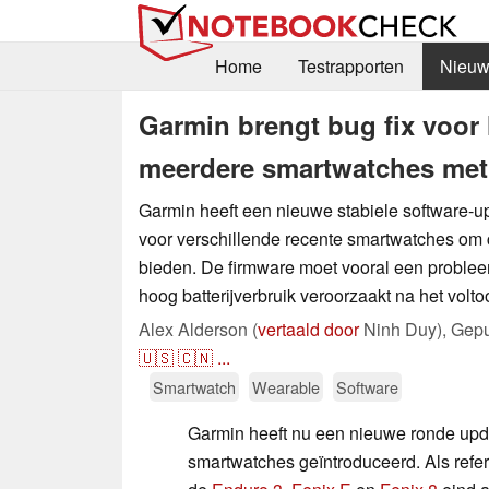
Home
Testrapporten
Nieuw
Garmin brengt bug fix voor 
meerdere smartwatches met
Garmin heeft een nieuwe stabiele software-
voor verschillende recente smartwatches om c
bieden. De firmware moet vooral een proble
hoog batterijverbruik veroorzaakt na het voltoo
Alex Alderson (
vertaald door
Ninh Duy),
Gepu
🇺🇸
🇨🇳
...
Smartwatch
Wearable
Software
Garmin heeft nu een nieuwe ronde upda
smartwatches geïntroduceerd. Als refere