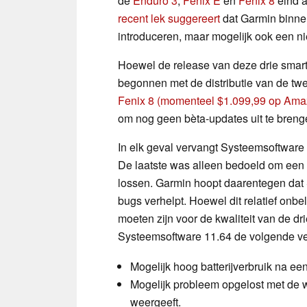
de
Enduro 3
,
Fenix E
en
Fenix 8
eind a
recent lek suggereert
dat Garmin binnen
introduceren, maar mogelijk ook een 
Hoewel de release van deze drie smart
begonnen met de distributie van de tw
Fenix 8
(momenteel $1.099,99 op Ama
om nog geen bèta-updates uit te brengen
In elk geval vervangt Systeemsoftware
De laatste was alleen bedoeld om een 
lossen. Garmin hoopt daarentegen dat
bugs verhelpt. Hoewel dit relatief onbel
moeten zijn voor de kwaliteit van de d
Systeemsoftware 11.64 de volgende v
Mogelijk hoog batterijverbruik na een 
Mogelijk probleem opgelost met de 
weergeeft.