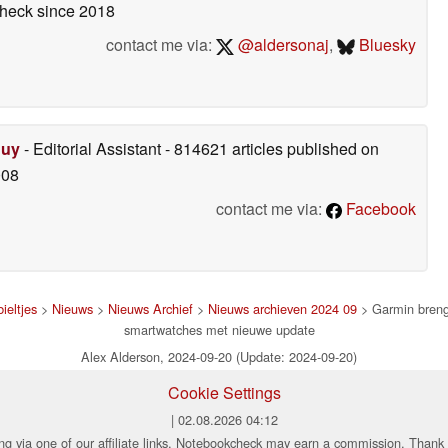
check
since 2018
contact me via:
@aldersonaj
,
Bluesky
Duy
- Editorial Assistant
- 814621 articles published on
008
contact me via:
Facebook
ieltjes
>
Nieuws
>
Nieuws Archief
>
Nieuws archieven 2024 09
> Garmin brengt
smartwatches met nieuwe update
Alex Alderson, 2024-09-20 (Update: 2024-09-20)
Cookie Settings
| 02.08.2026 04:12
ng via one of our affiliate links, Notebookcheck may earn a commission. Thank 