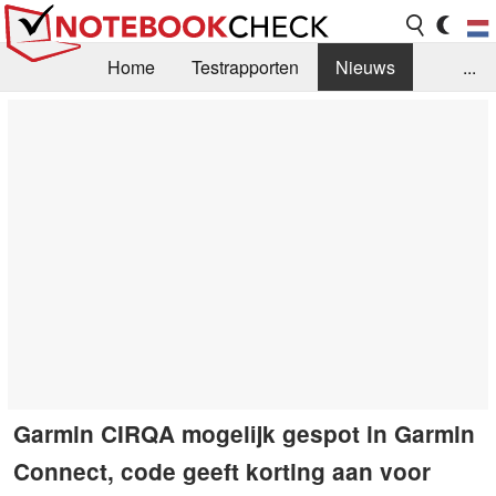
Home
Testrapporten
Nieuws
...
FAQ / Techniek
Bibliotheek
Aankoop Handleiding
Zoek
Contact
Garmin CIRQA mogelijk gespot in Garmin
Connect, code geeft korting aan voor