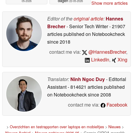
dagen
05-2026
22-05-2026
Show more articles
Editor of the
original article
:
Hannes
Brecher
- Senior Tech Writer
- 21907
articles published on Notebookcheck
since 2018
contact me via:
@HannesBrecher
,
LinkedIn
,
Xing
Translator:
Ninh Ngoc Duy
- Editorial
Assistant
- 814621 articles published
on Notebookcheck
since 2008
contact me via:
Facebook
>
Overzichten en testrapporten over laptops en mobieltjes
>
Nieuws
>
Nieuws Archief
>
Nieuws archieven 2026 05
> Garmin CIRQA mogelijk