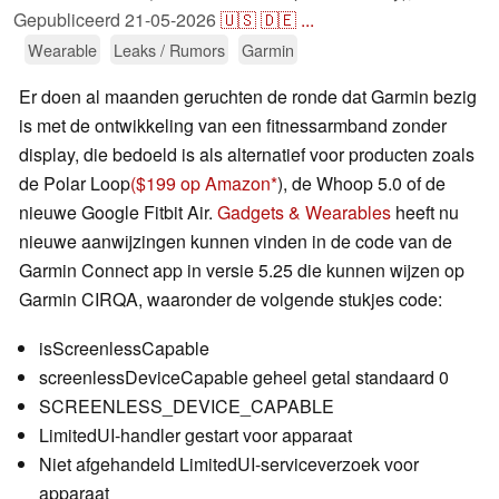
Gepubliceerd
21-05-2026
🇺🇸
🇩🇪
...
Wearable
Leaks / Rumors
Garmin
Er doen al maanden geruchten de ronde dat Garmin bezig
is met de ontwikkeling van een fitnessarmband zonder
display, die bedoeld is als alternatief voor producten zoals
de Polar Loop
($199 op Amazon
), de Whoop 5.0 of de
nieuwe Google Fitbit Air.
Gadgets & Wearables
heeft nu
nieuwe aanwijzingen kunnen vinden in de code van de
Garmin Connect app in versie 5.25 die kunnen wijzen op
Garmin CIRQA, waaronder de volgende stukjes code:
isScreenlessCapable
screenlessDeviceCapable geheel getal standaard 0
SCREENLESS_DEVICE_CAPABLE
LimitedUI-handler gestart voor apparaat
Niet afgehandeld LimitedUI-serviceverzoek voor
apparaat