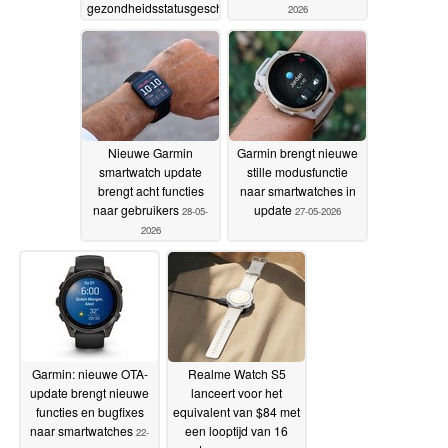
gezondheidsstatusgeschiedenis
2026
en herstelmodus
03-06-
2026
Nieuwe Garmin
Garmin brengt nieuwe
smartwatch update
stille modusfunctie
brengt acht functies
naar smartwatches in
naar gebruikers
update
28-05-
27-05-2026
2026
Garmin: nieuwe OTA-
Realme Watch S5
update brengt nieuwe
lanceert voor het
functies en bugfixes
equivalent van $84 met
naar smartwatches
een looptijd van 16
22-