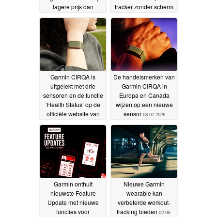
lagere prijs dan
tracker zonder scherm
verwacht op de markt
18-07-2026
worden gebracht.
19-07-
2026
Garmin CIRQA is
De handelsmerken van
uitgelekt met drie
Garmin CIRQA in
sensoren en de functie
Europa en Canada
‘Health Status’ op de
wijzen op een nieuwe
officiële website van
sensor
08-07-2026
Garmin
16-07-2026
Garmin onthult
Nieuwe Garmin
nieuwste Feature
wearable kan
Update met nieuwe
verbeterde workout-
functies voor
tracking bieden
02-06-