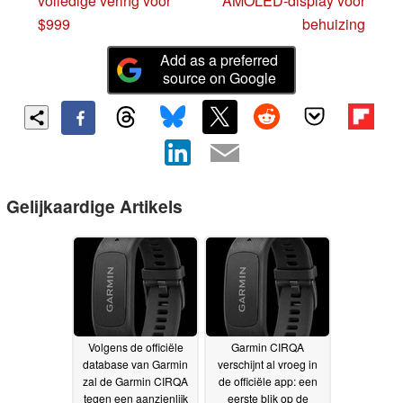
volledige vering voor
AMOLED-display voor
$999
behuizing
Add as a preferred
source on Google
Gelijkaardige Artikels
Volgens de officiële
Garmin CIRQA
database van Garmin
verschijnt al vroeg in
zal de Garmin CIRQA
de officiële app: een
tegen een aanzienlijk
eerste blik op de