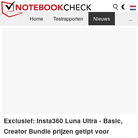
Home
Testrapporten
Nieuws
...
FAQ / Techniek
Bibliotheek
Aankoop Handleiding
Zoek
Contact
Exclusief: Insta360 Luna Ultra - Basic,
Creator Bundle prijzen getipt voor