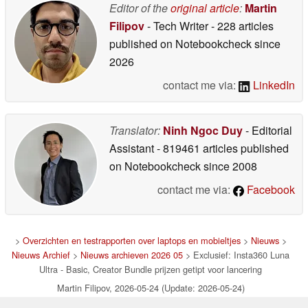
Editor of the
original article
:
Martin
20-05-2026
Filipov
- Tech Writer
- 228 articles
published on Notebookcheck
since
2026
contact me via:
LinkedIn
Translator:
Ninh Ngoc Duy
- Editorial
Assistant
- 819461 articles published
on Notebookcheck
since 2008
contact me via:
Facebook
>
Overzichten en testrapporten over laptops en mobieltjes
>
Nieuws
>
Nieuws Archief
>
Nieuws archieven 2026 05
> Exclusief: Insta360 Luna
Ultra - Basic, Creator Bundle prijzen getipt voor lancering
Martin Filipov, 2026-05-24 (Update: 2026-05-24)