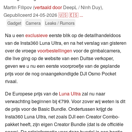
Martin Filipov (
vertaald door
DeepL / Ninh Duy),
Gepubliceerd
24-05-2026
🇺🇸
🇪🇸
...
Gadget
Camera
Leaks / Rumors
Na u een
exclusieve
eerste blik op de detailhandeldoos
van de Insta360 Luna Ultra, en na het verslag van gisteren
over de vroege
voorbestellingen
voor de gimbalcamera,
die live ging op de website van een Duitse verkoper,
geven we u nu een eerste voorproefje van de geplande
prijs voor de nog onaangekondigde DJI Osmo Pocket
rivaal.
De Europese prijs van de
Luna Ultra
zal nu naar
verwachting beginnen bij €799. Voor zover wij weten is dit
de prijs voor de Basic Bundle. Ondertussen krijgt de
Insta360 Luna Ultra, net zoals DJI een Creator Combo-
pakket heeft, zijn eigen Creator Bundle (dat is de officiële
naam). De prijsinformatie voor deze bundel is een beetje