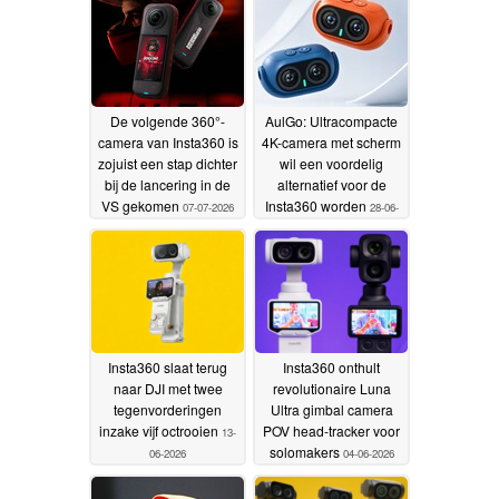
De volgende 360°-
AulGo: Ultracompacte
camera van Insta360 is
4K-camera met scherm
zojuist een stap dichter
wil een voordelig
bij de lancering in de
alternatief voor de
VS gekomen
Insta360 worden
07-07-2026
28-06-
2026
Insta360 slaat terug
Insta360 onthult
naar DJI met twee
revolutionaire Luna
tegenvorderingen
Ultra gimbal camera
inzake vijf octrooien
POV head-tracker voor
13-
solomakers
06-2026
04-06-2026