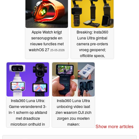
Apple Watch krijgt
Breaking: Insta360
sensorupgrade en
Luna Ultra gimbal
nieuwe functies met
camera pre-orders
watchOS 27
vroeg geopend;
25-05-2026
officiële specs,
afbeeldingen vermeld
24-05-2026
Insta360 Luna Ultra:
Insta360 Luna Ultra
Game-veranderend 3-
unboxing video laat
in-1 scherm op afstand
zien waarom DJI zich
met draadloze
zorgen zou moeten
microfoon onthuld in
maken:
Show more articles
aanloop naar lancering
Afstandsbediening,
beschermhoes in actie
24-05-2026