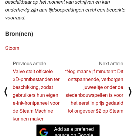
beschikbaar op het moment van schrijven en kan
onderhevig zijn aan tijdsbeperkingen en/of een beperkte
voorraad.
Bron(nen)
Stoom
Previous article
Next article
Valve stelt officiële
“Nog maar vijf minuten”: Dit
3D-printbestanden ter
ontspannende, verborgen
beschikking, zodat
juweeltje onder de
⟨
⟩
gebruikers hun eigen
stedenbouwspellen is voor
e-ink-frontpaneel voor
het eerst in prijs gedaald
de Steam Machine
tot ongeveer $2 op Steam
kunnen maken
Add as a preferred
source on Google