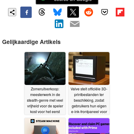
Gelijkaardige Artikels
Zomeruitverkoop:
Valve stelt officiële 3D-
meesterwerk in de
printbestanden ter
stealth-genre met veel
beschikking, zodat
vrijheid voor de speler
gebruikers hun eigen
kost voor het eerst
e-ink-frontpaneel voor
minder dan $2
de Steam Machine
05-07-
kunnen maken
2026
03-07-
2026