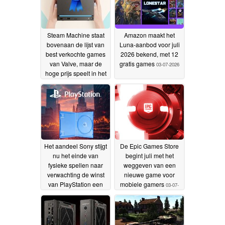
Steam Machine staat
Amazon maakt het
bovenaan de lijst van
Luna-aanbod voor juli
best verkochte games
2026 bekend, met 12
van Valve, maar de
gratis games
03-07-2026
hoge prijs speelt in het
voordeel van de mini-
pc
03-07-2026
Het aandeel Sony stijgt
De Epic Games Store
nu het einde van
begint juli met het
fysieke spellen naar
weggeven van een
verwachting de winst
nieuwe game voor
van PlayStation een
mobiele gamers
03-07-
impuls zal geven
03-07-
2026
2026