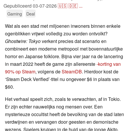
Gepubliceerd
03-07-2026
🇺🇸
🇩🇪
...
Gaming
Deal
Wat als een stad met miljoenen inwoners binnen enkele
ogenblikken vrijwel volledig zou worden ontvolkt?
Ghostwire: Tokyo
verkent precies dat scenario en
combineert een moderne metropool met bovennatuurlijke
horror en Japanse folklore. Bijna vier jaar na de lancering
in maart 2022 heeft de game zijn allereerste
-korting van
90% op Steam
, volgens de
SteamDB
. Hierdoor kost de
‘Steam Deck Verified’-titel nu ongeveer $6 in plaats van
$60.
Het verhaal speelt zich, zoals te verwachten, af in Tokio.
Er zijn echter nauwelijks nog mensen over. Een
mysterieuze occultist heeft de bevolking van de stad laten
verdwijnen en vervangen door geesten en demonische
wezens. Spelers kruipen in de huid van de jonge Akito,