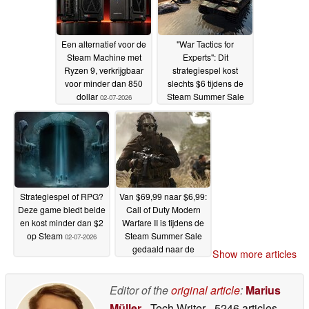
Een alternatief voor de
"War Tactics for
Steam Machine met
Experts": Dit
Ryzen 9, verkrijgbaar
strategiespel kost
voor minder dan 850
slechts $6 tijdens de
dollar
Steam Summer Sale
02-07-2026
02-07-2026
Strategiespel of RPG?
Van $69,99 naar $6,99:
Deze game biedt beide
Call of Duty Modern
en kost minder dan $2
Warfare II is tijdens de
op Steam
Steam Summer Sale
02-07-2026
gedaald naar de
Show more articles
laagste prijs ooit
02-07-
2026
Editor of the
original article
:
Marius
Müller
- Tech Writer
- 5246 articles