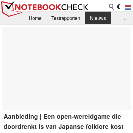
Home
Testrapporten
Nieuws
...
FAQ / Techniek
Bibliotheek
Aankoop Handleiding
Zoek
Contact
Aanbieding | Een open-wereldgame die
doordrenkt is van Japanse folklore kost