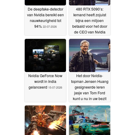
De deepfake-detector
480 RTX 5090’s:
van Nvidia bereikt een
Iemand heeft zojuist
nauwkeurigheid tot
bijna een miljoen
94%
betaald voor het door
22-07-2026
de CEO van Nvidia
gesigneerde leren jack
18-07-2026
Nvidia GeForce Now
Het door Nvidia-
wordt in India
topman Jensen Huang
gelanceerd
gesigneerde leren
15-07-2026
jasje van Tom Ford
kunt u nu in uw bezit
krijgen in ruil voor 16
RTX 5090-grafische
kaarten
11-07-2026