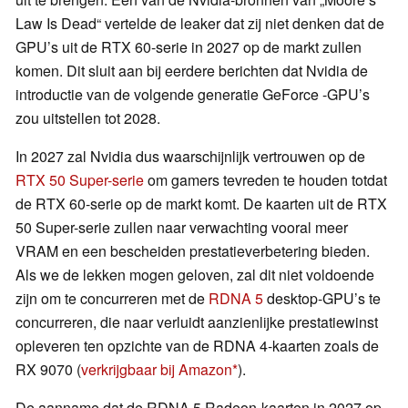
Law Is Dead“ vertelde de leaker dat zij niet denken dat de
GPU’s uit de RTX 60-serie in 2027 op de markt zullen
komen. Dit sluit aan bij eerdere berichten dat Nvidia de
introductie van de volgende generatie GeForce -GPU’s
zou uitstellen tot 2028.
In 2027 zal Nvidia dus waarschijnlijk vertrouwen op de
RTX 50 Super-serie
om gamers tevreden te houden totdat
de RTX 60-serie op de markt komt. De kaarten uit de RTX
50 Super-serie zullen naar verwachting vooral meer
VRAM en een bescheiden prestatieverbetering bieden.
Als we de lekken mogen geloven, zal dit niet voldoende
zijn om te concurreren met de
RDNA 5
desktop-GPU’s te
concurreren, die naar verluidt aanzienlijke prestatiewinst
opleveren ten opzichte van de RDNA 4-kaarten zoals de
RX 9070 (
verkrijgbaar bij Amazon
).
De aanname dat de RDNA 5 Radeon-kaarten in 2027 op