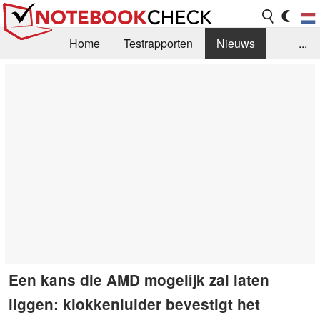
Home
Testrapporten
Nieuws
...
FAQ / Techniek
Bibliotheek
Aankoop Handleiding
Zoek
Contact
Een kans die AMD mogelijk zal laten
liggen: klokkenluider bevestigt het