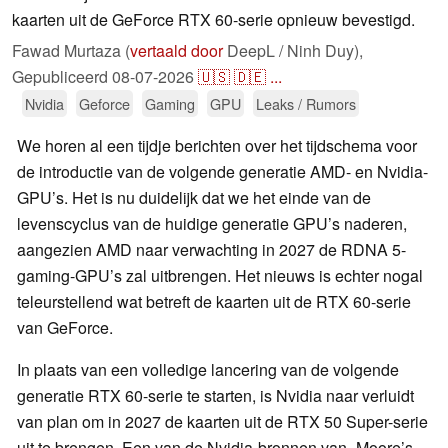
kaarten uit de GeForce RTX 60-serie opnieuw bevestigd.
Fawad Murtaza (
vertaald door
DeepL / Ninh Duy),
Gepubliceerd
08-07-2026
🇺🇸
🇩🇪
...
Nvidia
Geforce
Gaming
GPU
Leaks / Rumors
We horen al een tijdje berichten over het tijdschema voor
de introductie van de volgende generatie AMD- en Nvidia-
GPU’s. Het is nu duidelijk dat we het einde van de
levenscyclus van de huidige generatie GPU’s naderen,
aangezien AMD naar verwachting in 2027 de RDNA 5-
gaming-GPU’s zal uitbrengen. Het nieuws is echter nogal
teleurstellend wat betreft de kaarten uit de RTX 60-serie
van GeForce.
In plaats van een volledige lancering van de volgende
generatie RTX 60-serie te starten, is Nvidia naar verluidt
van plan om in 2027 de kaarten uit de RTX 50 Super-serie
uit te brengen. Een van de Nvidia-bronnen van „Moore’s