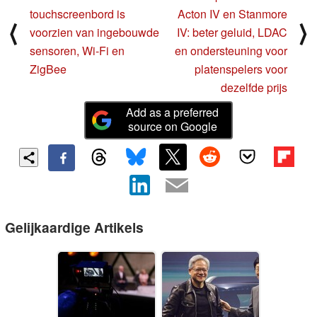
touchscreenbord is
Acton IV en Stanmore
⟨
⟩
voorzien van ingebouwde
IV: beter geluid, LDAC
sensoren, Wi-Fi en
en ondersteuning voor
ZigBee
platenspelers voor
dezelfde prijs
Add as a preferred
source on Google
Gelijkaardige Artikels