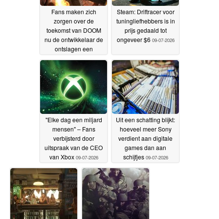
Fans maken zich
Steam: Driftracer voor
zorgen over de
tuningliefhebbers is in
toekomst van DOOM
prijs gedaald tot
nu de ontwikkelaar de
ongeveer $6
09-07-2026
ontslagen een
„bloedbad“ noemt
10-07-
2026
"Elke dag een miljard
Uit een schatting blijkt:
mensen" – Fans
hoeveel meer Sony
verbijsterd door
verdient aan digitale
uitspraak van de CEO
games dan aan
van Xbox
schijfjes
09-07-2026
09-07-2026