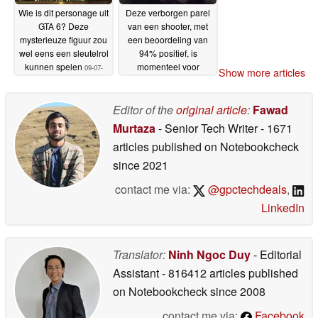
Wie is dit personage uit
Deze verborgen parel
GTA 6? Deze
van een shooter, met
mysterieuze figuur zou
een beoordeling van
wel eens een sleutelrol
94% positief, is
kunnen spelen
momenteel voor
09-07-
Show more articles
slechts $2,49
2026
verkrijgbaar op Steam
Editor of the
original article
:
Fawad
08-07-2026
Murtaza
- Senior Tech Writer
- 1671
articles published on Notebookcheck
since 2021
contact me via:
@gpctechdeals
,
LinkedIn
Translator:
Ninh Ngoc Duy
- Editorial
Assistant
- 816412 articles published
on Notebookcheck
since 2008
contact me via:
Facebook