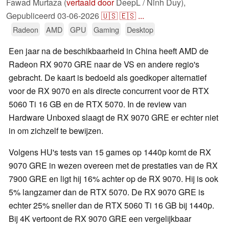
Fawad Murtaza (
vertaald door
DeepL / Ninh Duy),
Gepubliceerd
03-06-2026
🇺🇸
🇪🇸
...
Radeon
AMD
GPU
Gaming
Desktop
Een jaar na de beschikbaarheid in China heeft AMD de
Radeon RX 9070 GRE naar de VS en andere regio's
gebracht. De kaart is bedoeld als goedkoper alternatief
voor de RX 9070 en als directe concurrent voor de RTX
5060 Ti 16 GB en de RTX 5070. In de review van
Hardware Unboxed slaagt de RX 9070 GRE er echter niet
in om zichzelf te bewijzen.
Volgens HU's tests van 15 games op 1440p komt de RX
9070 GRE in wezen overeen met de prestaties van de RX
7900 GRE en ligt hij 16% achter op de RX 9070. Hij is ook
5% langzamer dan de RTX 5070. De RX 9070 GRE is
echter 25% sneller dan de RTX 5060 Ti 16 GB bij 1440p.
Bij 4K vertoont de RX 9070 GRE een vergelijkbaar