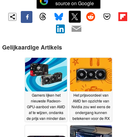
source on Google
Gelijkaardige Artikels
Gamers lijken het
Het prijsvoordeel van
nieuwste Radeon-
AMD ten opzichte van
GPU-aanbod van AMD
Nvidia zou wel eens de
af te wijzen, ondanks
ondergang kunnen
de prijs van minder dan
betekenen voor de RX
600 dollar
9080 XT, de
22-06-2026
vermeende RTX 50
Super-killer van Team