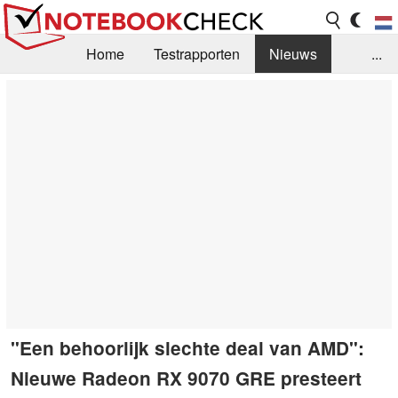
Home
Testrapporten
Nieuws
...
FAQ / Techniek
Bibliotheek
Aankoop Handleiding
Zoek
Contact
"Een behoorlijk slechte deal van AMD":
Nieuwe Radeon RX 9070 GRE presteert