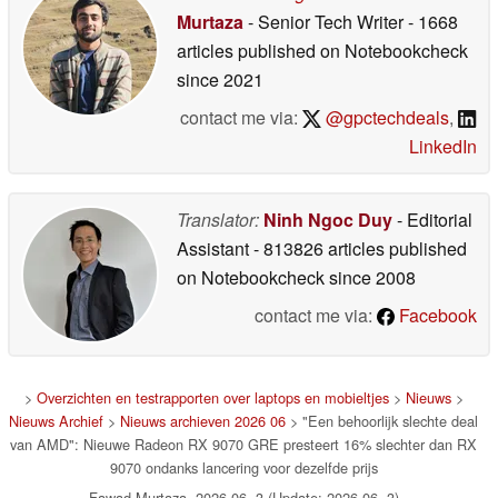
Murtaza
- Senior Tech Writer
- 1668
articles published on Notebookcheck
since 2021
contact me via:
@gpctechdeals
,
LinkedIn
Translator:
Ninh Ngoc Duy
- Editorial
Assistant
- 813826 articles published
on Notebookcheck
since 2008
contact me via:
Facebook
>
Overzichten en testrapporten over laptops en mobieltjes
>
Nieuws
>
Nieuws Archief
>
Nieuws archieven 2026 06
> "Een behoorlijk slechte deal
van AMD": Nieuwe Radeon RX 9070 GRE presteert 16% slechter dan RX
9070 ondanks lancering voor dezelfde prijs
Fawad Murtaza, 2026-06- 3 (Update: 2026-06- 3)