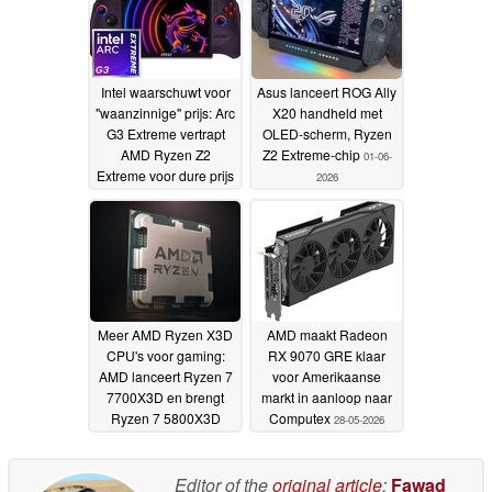
Red
17-06-2026
Intel waarschuwt voor
Asus lanceert ROG Ally
"waanzinnige" prijs: Arc
X20 handheld met
G3 Extreme vertrapt
OLED-scherm, Ryzen
AMD Ryzen Z2
Z2 Extreme-chip
01-06-
Extreme voor dure prijs
2026
02-06-2026
Meer AMD Ryzen X3D
AMD maakt Radeon
CPU's voor gaming:
RX 9070 GRE klaar
AMD lanceert Ryzen 7
voor Amerikaanse
7700X3D en brengt
markt in aanloop naar
Ryzen 7 5800X3D
Computex
28-05-2026
terug
01-06-2026
Editor of the
original article
:
Fawad