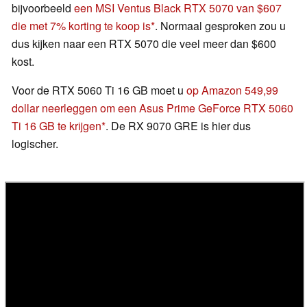
bijvoorbeeld
een MSI Ventus Black RTX 5070 van $607
die met 7% korting te koop is
. Normaal gesproken zou u
dus kijken naar een RTX 5070 die veel meer dan $600
kost.
Voor de RTX 5060 Ti 16 GB moet u
op Amazon 549,99
dollar neerleggen om een Asus Prime GeForce RTX 5060
Ti 16 GB te krijgen
. De RX 9070 GRE is hier dus
logischer.