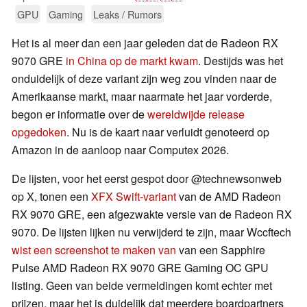
GPU
Gaming
Leaks / Rumors
Het is al meer dan een jaar geleden dat de Radeon RX
9070 GRE
in China op de markt kwam
. Destijds was het
onduidelijk of deze variant zijn weg zou vinden naar de
Amerikaanse markt, maar naarmate het jaar vorderde,
begon er informatie over de
wereldwijde release
opgedoken
. Nu is de kaart naar verluidt genoteerd op
Amazon in de aanloop naar Computex 2026.
De lijsten, voor het eerst gespot door @technewsonweb
op X, tonen een
XFX Swift-variant
van de AMD Radeon
RX 9070 GRE, een afgezwakte versie van de Radeon RX
9070. De lijsten lijken nu verwijderd te zijn, maar Wccftech
wist een screenshot te maken van
van een Sapphire
Pulse AMD Radeon RX 9070 GRE Gaming OC GPU
listing. Geen van beide vermeldingen komt echter met
prijzen, maar het is duidelijk dat meerdere boardpartners