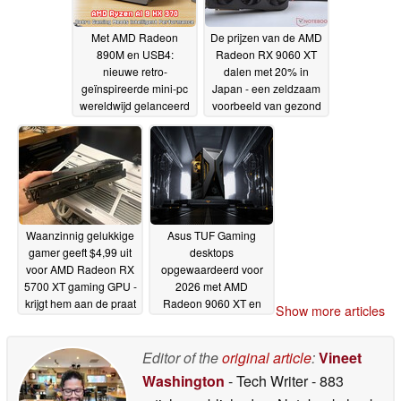
Met AMD Radeon
De prijzen van de AMD
890M en USB4:
Radeon RX 9060 XT
nieuwe retro-
dalen met 20% in
geïnspireerde mini-pc
Japan - een zeldzaam
wereldwijd gelanceerd
voorbeeld van gezond
met een eerste korting
verstand op de markt
van 25%
voor gaming-GPU's
03-03-2026
22-
02-2026
Waanzinnig gelukkige
Asus TUF Gaming
gamer geeft $4,99 uit
desktops
voor AMD Radeon RX
opgewaardeerd voor
5700 XT gaming GPU -
2026 met AMD
krijgt hem aan de praat
Radeon 9060 XT en
Show more articles
met wat thermische
Nvidia GeForce RTX
pads
50-serie GPU's
25-01-2026
06-01-
Editor of the
original article
:
Vineet
2026
Washington
- Tech Writer
- 883