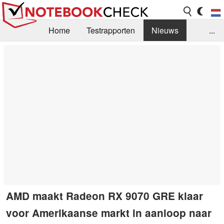
Home
Testrapporten
Nieuws
...
FAQ / Techniek
Bibliotheek
Aankoop Handleiding
Zoek
Contact
AMD maakt Radeon RX 9070 GRE klaar
voor Amerikaanse markt in aanloop naar