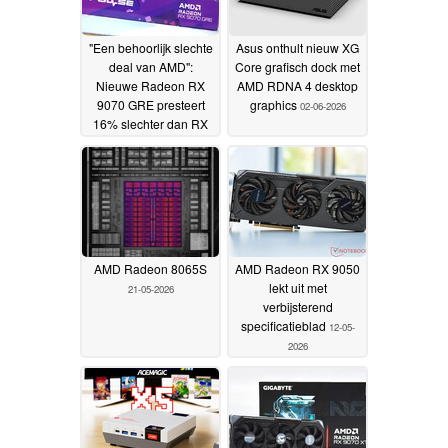
"Een behoorlijk slechte
Asus onthult nieuw XG
deal van AMD":
Core grafisch dock met
Nieuwe Radeon RX
AMD RDNA 4 desktop
9070 GRE presteert
graphics
02-06-2026
16% slechter dan RX
9070 ondanks
lancering voor
dezelfde prijs
03-06-2026
AMD Radeon 8065S
AMD Radeon RX 9050
lekt uit met
21-05-2026
verbijsterend
specificatieblad
12-05-
2026