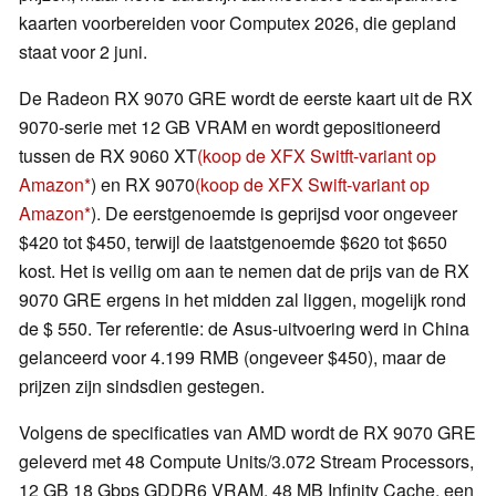
kaarten voorbereiden voor Computex 2026, die gepland
staat voor 2 juni.
De Radeon RX 9070 GRE wordt de eerste kaart uit de RX
9070-serie met 12 GB VRAM en wordt gepositioneerd
tussen de RX 9060 XT
(koop de XFX Switft-variant op
Amazon
) en RX 9070
(koop de XFX Swift-variant op
Amazon
). De eerstgenoemde is geprijsd voor ongeveer
$420 tot $450, terwijl de laatstgenoemde $620 tot $650
kost. Het is veilig om aan te nemen dat de prijs van de RX
9070 GRE ergens in het midden zal liggen, mogelijk rond
de $ 550. Ter referentie: de Asus-uitvoering werd in China
gelanceerd voor 4.199 RMB (ongeveer $450), maar de
prijzen zijn sindsdien gestegen.
Volgens de specificaties van AMD wordt de RX 9070 GRE
geleverd met 48 Compute Units/3.072 Stream Processors,
12 GB 18 Gbps GDDR6 VRAM, 48 MB Infinity Cache, een