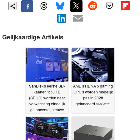
Gelijkaardige Artikels
SanDisk's eerste SD-
AMD's RDNA 5 gaming
kaarten tot 8 TB
GPU's worden mogelijk
(SDUC) worden naar
pas in 2028
verwachting eindelijk
gelanceerd
09-06-2026
gelanceerd, nieuwe
kaartlezers vereist
09-
06-2026