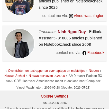
articles published on Notebookcheck
since 2025
contact me via:
vineetwashington
Translator:
Ninh Ngoc Duy
- Editorial
Assistant
- 818035 articles published
on Notebookcheck
since 2008
contact me via:
Facebook
>
Overzichten en testrapporten over laptops en mobieltjes
>
Nieuws
>
Nieuws Archief
>
Nieuws archieven 2026 05
> AMD maakt Radeon RX
9070 GRE klaar voor Amerikaanse markt in aanloop naar Computex
Vineet Washington, 2026-05-28 (Update: 2026-05-28)
Cookie Settings
| 05.08.2026 23:57
* If you buy something via one of our affiliate links, Notebookcheck may