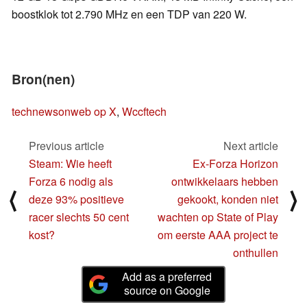
boostklok tot 2.790 MHz en een TDP van 220 W.
Bron(nen)
technewsonweb op X
,
Wccftech
Previous article
Next article
Steam: Wie heeft
Ex-Forza Horizon
Forza 6 nodig als
ontwikkelaars hebben
⟨
⟩
deze 93% positieve
gekookt, konden niet
racer slechts 50 cent
wachten op State of Play
kost?
om eerste AAA project te
onthullen
Add as a preferred
source on Google