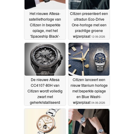
Het nieuwe Attesa-
Citizen presenteert een
satelliethorloge van
ultradun Eco-Drive
Citizen in beperkte
One-horloge met een
oplage, met het
prachtige groene
'Spaceship Black'-
wijzerplaat
12-06-2026
design, is nu
verkrijgbaar in de VS
en het VK
12-06-2026
De nieuwe Attesa
Citizen lanceert een
CC4107-80H van
nieuw titanium horloge
Citizen wordt volledig
met beperkte oplage
zwart met
en Blue Washi-
geherkristalliseerd
wijzerplaat
04-06-2026
titanium en satelliet-
golf GPS
10-06-2026