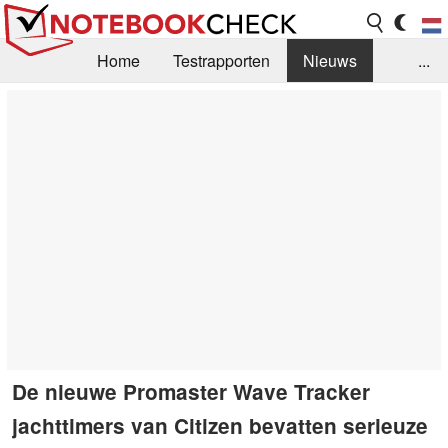
Home
Testrapporten
Nieuws
...
FAQ / Techniek
Bibliotheek
Aankoop Handleiding
Zoek
Contact
De nieuwe Promaster Wave Tracker
jachttimers van Citizen bevatten serieuze