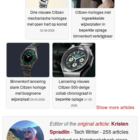
Drie nieuwe Citizen
Citizen-horloges met
mechanische horloges
ingewikkelde
met open hart op komst
wijzerplaten in
beperkte oplage
02-06-2026
binnenkort verkrijgbaar
29-05-2026
Binnenkort lancering
Lancering nieuwe
slank Citizen horloge
Citizen 500-delige
met bosgroene
collab chronograaf in
wijzerplaat
beperkte oplage
29-05-2026
21-05-
2026
Show more articles
Editor of the
original article
:
Kristen
Spradlin
- Tech Writer
- 255 articles
published on Notebookcheck
since