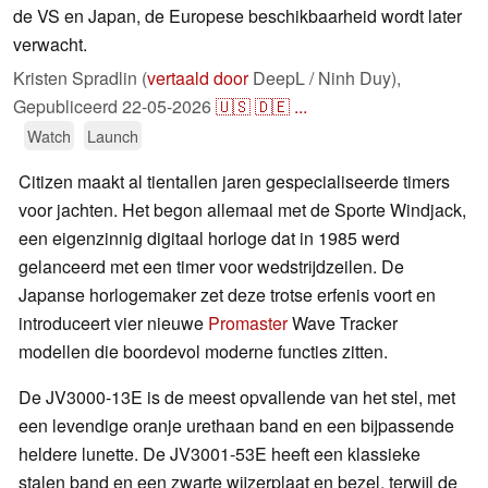
de VS en Japan, de Europese beschikbaarheid wordt later
verwacht.
Kristen Spradlin (
vertaald door
DeepL / Ninh Duy),
Gepubliceerd
22-05-2026
🇺🇸
🇩🇪
...
Watch
Launch
Citizen maakt al tientallen jaren gespecialiseerde timers
voor jachten. Het begon allemaal met de Sporte Windjack,
een eigenzinnig digitaal horloge dat in 1985 werd
gelanceerd met een timer voor wedstrijdzeilen. De
Japanse horlogemaker zet deze trotse erfenis voort en
introduceert vier nieuwe
Promaster
Wave Tracker
modellen die boordevol moderne functies zitten.
De JV3000-13E is de meest opvallende van het stel, met
een levendige oranje urethaan band en een bijpassende
heldere lunette. De JV3001-53E heeft een klassieke
stalen band en een zwarte wijzerplaat en bezel, terwijl de