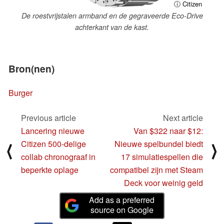
ⓘ Citizen
De roestvrijstalen armband en de gegraveerde Eco-Drive
achterkant van de kast.
Bron(nen)
Burger
Previous article
Next article
Lancering nieuwe
Van $322 naar $12:
Citizen 500-delige
Nieuwe spelbundel biedt
⟨
⟩
collab chronograaf in
17 simulatiespellen die
beperkte oplage
compatibel zijn met Steam
Deck voor weinig geld
Add as a preferred
source on Google