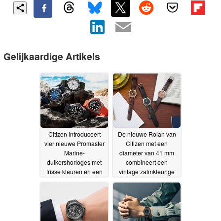
Gelijkaardige Artikels
Citizen introduceert
De nieuwe Rolan van
vier nieuwe Promaster
Citizen met een
Marine-
diameter van 41 mm
duikershorloges met
combineert een
frisse kleuren en een
vintage zalmkleurige
nieuw Eco-Drive-
wijzerplaat met Eco-
kaliber E118
Drive-zonne-energie
01-07-2026
16-06-2026