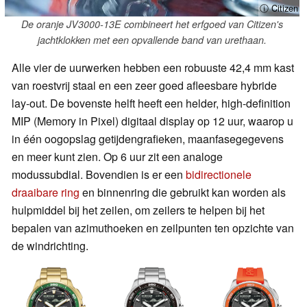
ⓘ Citizen
De oranje JV3000-13E combineert het erfgoed van Citizen's
jachtklokken met een opvallende band van urethaan.
Alle vier de uurwerken hebben een robuuste 42,4 mm kast
van roestvrij staal en een zeer goed afleesbare hybride
lay-out. De bovenste helft heeft een helder, high-definition
MIP (Memory in Pixel) digitaal display op 12 uur, waarop u
in één oogopslag getijdengrafieken, maanfasegegevens
en meer kunt zien. Op 6 uur zit een analoge
modussubdial. Bovendien is er een
bidirectionele
draaibare ring
en binnenring die gebruikt kan worden als
hulpmiddel bij het zeilen, om zeilers te helpen bij het
bepalen van azimuthoeken en zeilpunten ten opzichte van
de windrichting.