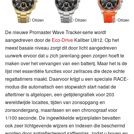
ⓘ Citizen
ⓘ Citizen
ⓘ Citizen
De nieuwe Promaster Wave Tracker-serie wordt
aangedreven door de
Eco-Drive
Kaliber U812. Op het
meest basale niveau zorgt dit door licht aangedreven
uurwerk ervoor dat u zich jarenlang geen zorgen hoeft te
maken over het vervangen van een batterij. Maar het is de
lijst met essentiële functies voor zeilraces die deze echte
regattatimers maakt. Daarvoor krijgt u een speciale RACE-
modus die automatisch een stopwatch start nadat de
afteltimer is afgelopen, een getijdengrafiek voor 203
wereldwijde locaties, tijden van zonsopgang en
zonsondergang, maanfasen en een chronograaf voor
1/100 seconde. De ingewikkelde wijzerplaten bevatten
ook zeer lichtgevende wijzers en indexen die beschermd
worden door antireflecterend saffierglas, zodat u boven en