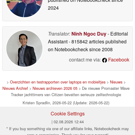
2024
Translator:
Ninh Ngoc Duy
- Editorial
Assistant
- 815842 articles published
on Notebookcheck
since 2008
contact me via:
Facebook
>
Overzichten en testrapporten over laptops en mobieltjes
>
Nieuws
>
Nieuws Archief
>
Nieuws archieven 2026 05
> De nieuwe Promaster Wave
Tracker jachttimers van Citizen bevatten serieuze zeiltechnologie
Kristen Spradlin, 2026-05-22 (Update: 2026-05-22)
Cookie Settings
| 02.08.2026 12:44
* If you buy something via one of our affiliate links, Notebookcheck may
earn a commission. Thank you for your support!