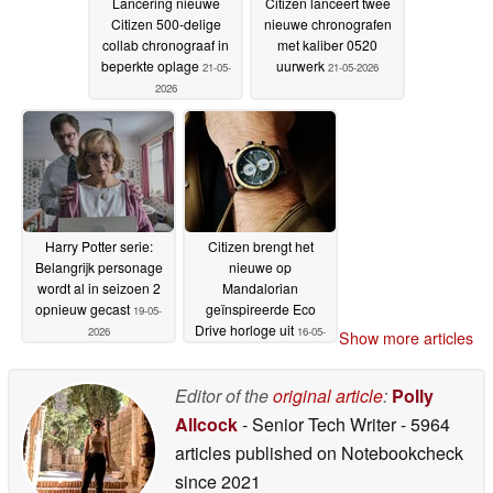
Lancering nieuwe
Citizen lanceert twee
Citizen 500-delige
nieuwe chronografen
collab chronograaf in
met kaliber 0520
beperkte oplage
uurwerk
21-05-
21-05-2026
2026
Harry Potter serie:
Citizen brengt het
Belangrijk personage
nieuwe op
wordt al in seizoen 2
Mandalorian
opnieuw gecast
geïnspireerde Eco
19-05-
Drive horloge uit
2026
16-05-
Show more articles
2026
Editor of the
original article
:
Polly
Allcock
- Senior Tech Writer
- 5964
articles published on Notebookcheck
since 2021