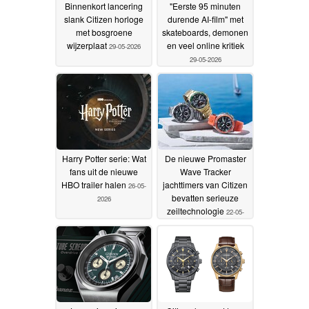
Binnenkort lancering
"Eerste 95 minuten
slank Citizen horloge
durende AI-film" met
met bosgroene
skateboards, demonen
wijzerplaat
en veel online kritiek
29-05-2026
29-05-2026
Harry Potter serie: Wat
De nieuwe Promaster
fans uit de nieuwe
Wave Tracker
HBO trailer halen
jachttimers van Citizen
26-05-
bevatten serieuze
2026
zeiltechnologie
22-05-
2026