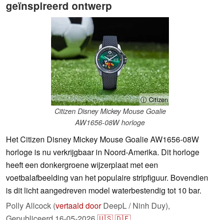
geïnspireerd ontwerp
ⓘ Citizen
Citizen Disney Mickey Mouse Goalie
AW1656-08W horloge
Het Citizen Disney Mickey Mouse Goalie AW1656-08W
horloge is nu verkrijgbaar in Noord-Amerika. Dit horloge
heeft een donkergroene wijzerplaat met een
voetbalafbeelding van het populaire stripfiguur. Bovendien
is dit licht aangedreven model waterbestendig tot 10 bar.
Polly Allcock (
vertaald door
DeepL / Ninh Duy),
Gepubliceerd
16-05-2026
🇺🇸
🇩🇪
...