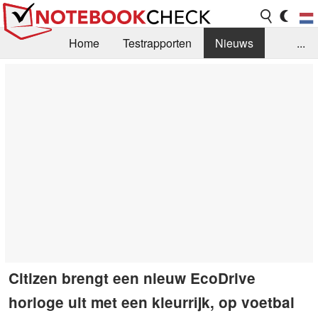
Home
Testrapporten
Nieuws
...
FAQ / Techniek
Bibliotheek
Aankoop Handleiding
Zoek
Contact
Citizen brengt een nieuw EcoDrive
horloge uit met een kleurrijk, op voetbal