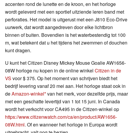
accenten rond de lunette en de kroon, en het horloge
wordt geleverd met een sportief uitziende leren band met
perforaties. Het model is uitgerust met een J810 Eco-Drive
uurwerk, dat wordt aangedreven door elke lichtbron
binnen of buiten. Bovendien is het waterbestendig tot 100
m, wat betekent dat u het tijdens het zwemmen of douchen
kunt dragen.
U kunt het Citizen Disney Mickey Mouse Goalie AW1656-
08W horloge nu kopen in de online winkel
Citizen in de
VS
voor $ 375. Op het moment van schrijven biedt het
bedrijf levering vanaf 20 mei aan. Het horloge staat ook in
de
Amazon-winkel
van het merk, voor dezelfde prijs, maar
met een geschatte levertijd van 1 tot 15 juni. In Canada
wordt het verkocht voor CA495 in de Citizen-winkel op
https://www.citizenwatch.com/ca/en/product/AW1656-
08W.html
. Of en wanneer het horloge in Europa wordt
uitgebracht, valt nog te bezien.