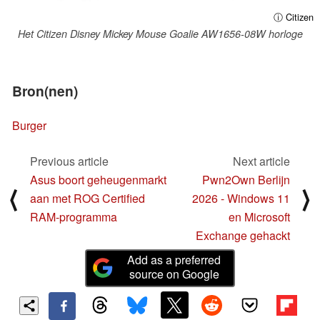
ⓘ Citizen
Het Citizen Disney Mickey Mouse Goalie AW1656-08W horloge
Bron(nen)
Burger
Previous article
Next article
Asus boort geheugenmarkt
Pwn2Own Berlijn
⟨
⟩
aan met ROG Certified
2026 - Windows 11
RAM-programma
en Microsoft
Exchange gehackt
Add as a preferred
source on Google