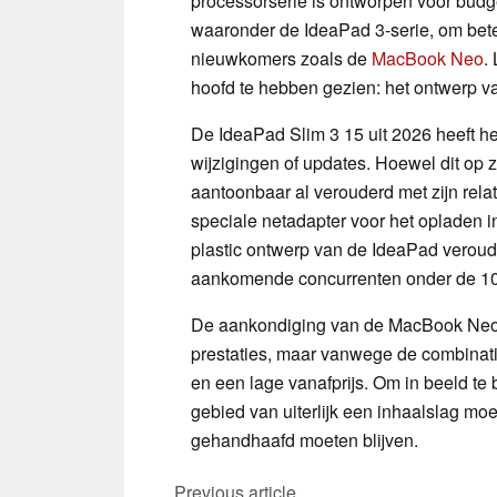
processorserie is ontworpen voor budge
waaronder de IdeaPad 3-serie, om bet
nieuwkomers zoals de
MacBook Neo
.
hoofd te hebben gezien: het ontwerp v
De IdeaPad Slim 3 15 uit 2026 heeft h
wijzigingen of updates. Hoewel dit op 
aantoonbaar al verouderd met zijn rela
speciale netadapter voor het opladen 
plastic ontwerp van de IdeaPad verouder
aankomende concurrenten onder de 100
De aankondiging van de MacBook Neo 
prestaties, maar vanwege de combinatie
en een lage vanafprijs. Om in beeld te 
gebied van uiterlijk een inhaalslag moe
gehandhaafd moeten blijven.
Previous article