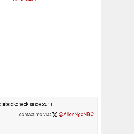
Notebookcheck
since 2011
contact me via:
@AllenNgoNBC