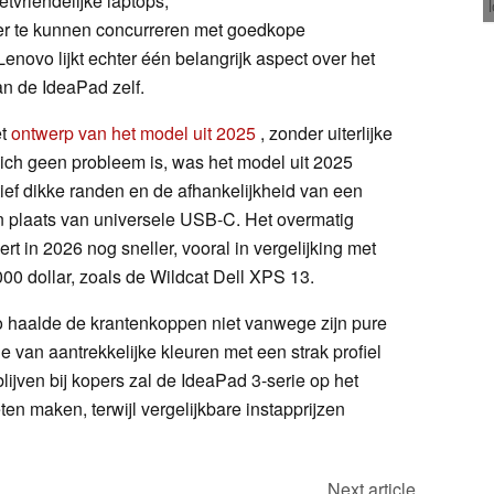
tvriendelijke laptops,
er te kunnen concurreren met goedkope
 Lenovo lijkt echter één belangrijk aspect over het
an de IdeaPad zelf.
et
ontwerp van het model uit 2025
, zonder uiterlijke
zich geen probleem is, was het model uit 2025
tief dikke randen en de afhankelijkheid van een
in plaats van universele USB-C. Het overmatig
t in 2026 nog sneller, vooral in vergelijking met
0 dollar, zoals de Wildcat Dell XPS 13.
haalde de krantenkoppen niet vanwege zijn pure
 van aantrekkelijke kleuren met een strak profiel
blijven bij kopers zal de IdeaPad 3-serie op het
ten maken, terwijl vergelijkbare instapprijzen
Next article