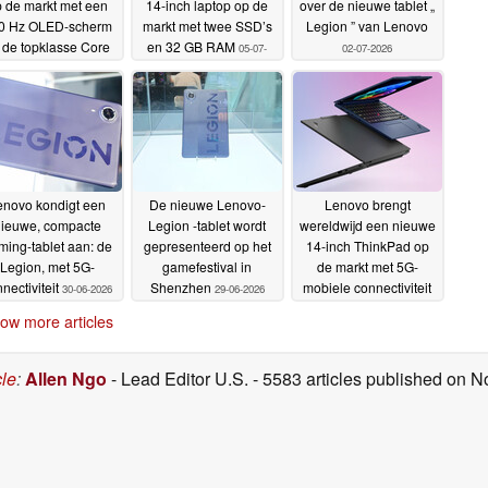
 de markt met een
14-inch laptop op de
over de nieuwe tablet „
0 Hz OLED-scherm
markt met twee SSD’s
Legion ” van Lenovo
 de topklasse Core
en 32 GB RAM
05-07-
02-07-2026
Ultra X9 388H-
2026
rocessor
06-07-2026
enovo kondigt een
De nieuwe Lenovo-
Lenovo brengt
ieuwe, compacte
Legion -tablet wordt
wereldwijd een nieuwe
ming-tablet aan: de
gepresenteerd op het
14-inch ThinkPad op
Legion, met 5G-
gamefestival in
de markt met 5G-
nectiviteit
Shenzhen
mobiele connectiviteit
30-06-2026
29-06-2026
en 64 GB RAM
28-06-
ow more articles
2026
cle
:
Allen Ngo
- Lead Editor U.S.
- 5583 articles published on 