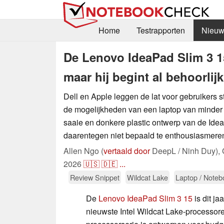
Home
Testrapporten
Nieuw
De Lenovo IdeaPad Slim 3 15
maar hij begint al behoorlij
Dell en Apple leggen de lat voor gebruikers s
de mogelijkheden van een laptop van minder 
saaie en donkere plastic ontwerp van de Ide
daarentegen niet bepaald te enthousiasmere
Allen Ngo (
vertaald door
DeepL / Ninh Duy),
2026
🇺🇸
🇩🇪
...
Review Snippet
Wildcat Lake
Laptop / Noteb
De
Lenovo IdeaPad Slim 3 15
is dit j
nieuwste Intel Wildcat Lake-processor