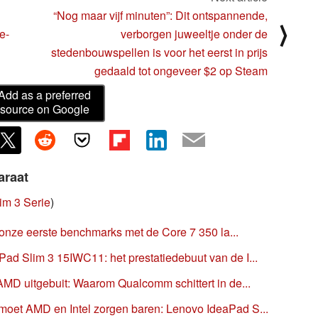
“Nog maar vijf minuten”: Dit ontspannende,
⟩
e-
verborgen juweeltje onder de
stedenbouwspellen is voor het eerst in prijs
gedaald tot ongeveer $2 op Steam
Add as a preferred
source on Google
araat
im 3 Serie
)
: onze eerste benchmarks met de Core 7 350 la...
ad Slim 3 15IWC11: het prestatiedebuut van de I...
AMD uitgebuit: Waarom Qualcomm schittert in de...
oet AMD en Intel zorgen baren: Lenovo IdeaPad S...