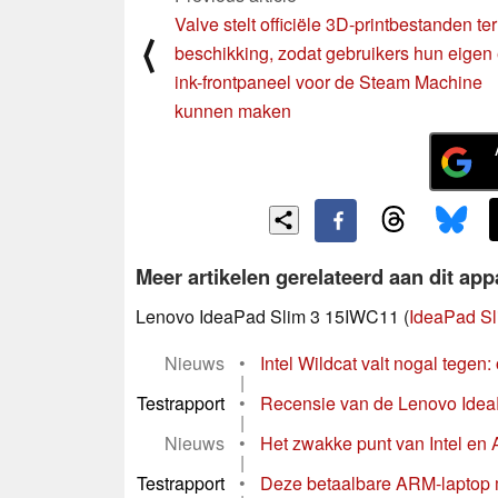
Valve stelt officiële 3D-printbestanden ter
⟨
beschikking, zodat gebruikers hun eigen 
ink-frontpaneel voor de Steam Machine
kunnen maken
Meer artikelen gerelateerd aan dit app
Lenovo IdeaPad Slim 3 15IWC11 (
IdeaPad Sl
Nieuws
•
Intel Wildcat valt nogal tegen
|
Testrapport
•
Recensie van de Lenovo IdeaP
|
Nieuws
•
Het zwakke punt van Intel en 
|
Testrapport
•
Deze betaalbare ARM-laptop m