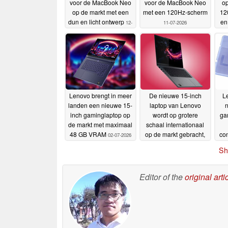
voor de MacBook Neo
voor de MacBook Neo
op
op de markt met een
met een 120Hz-scherm
12
dun en licht ontwerp
en
12-
11-07-2026
07-2026
p
Lenovo brengt in meer
De nieuwe 15-inch
L
landen een nieuwe 15-
laptop van Lenovo
n
inch gaminglaptop op
wordt op grotere
ga
de markt met maximaal
schaal internationaal
48 GB VRAM
op de markt gebracht,
con
02-07-2026
met een OLED-scherm
Sh
van 1.100 nit en 48 GB
VRAM
01-07-2026
Editor of the
original arti