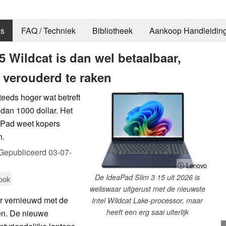
s
FAQ / Techniek
Bibliotheek
Aankoop Handleidin
 Wildcat is dan wel betaalbaar,
k verouderd te raken
teeds hoger wat betreft
dan 1000 dollar. Het
aPad weet kopers
n.
Gepubliceerd
03-07-
ⓘ Lenovo
De IdeaPad Slim 3 15 uit 2026 is
ook
weliswaar uitgerust met de nieuwste
aar vernieuwd met de
Intel Wildcat Lake-processor, maar
heeft een erg saai uiterlijk
en. De nieuwe