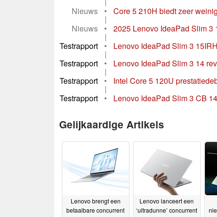
|
Nieuws
•
Core 5 210H biedt zeer weinig
|
Nieuws
•
2025 Lenovo IdeaPad Slim 3 1
|
Testrapport
•
Lenovo IdeaPad Slim 3 15IRH1
|
Testrapport
•
Lenovo IdeaPad Slim 3 14 revi
|
Testrapport
•
Intel Core 5 120U prestatiede
|
Testrapport
•
Lenovo IdeaPad Slim 3 CB 14M
Gelijkaardige Artikels
Lenovo brengt een
Lenovo lanceert een
betaalbare concurrent
‘ultradunne’ concurrent
nie