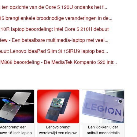
 ten opzichte van de Core 5 120U ondanks het f...
5 brengt enkele broodnodige veranderingen in de...
0R laptop beoordeling: Intel Core 5 210H debuut
ew - Een betaalbare multimedia-laptop met veel...
buut: Lenovo IdeaPad Slim 3i 15IRU9 laptop beo...
868 beoordeling - De MediaTek Kompanio 520 intr...
Acer brengt een
Lenovo brengt
Een klokkenluider
uwe 16-inch laptop
wereldwijd een nieuwe
onthult meer details