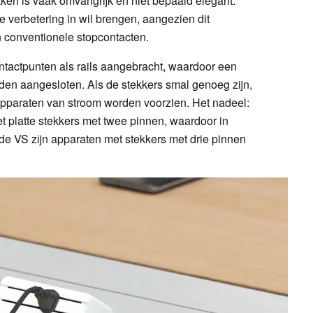
ken is vaak omvangrijk en niet bepaald elegant.
 verbetering in wil brengen, aangezien dit
n conventionele stopcontacten.
ontactpunten als rails aangebracht, waardoor een
rden aangesloten. Als de stekkers smal genoeg zijn,
pparaten van stroom worden voorzien. Het nadeel:
t platte stekkers met twee pinnen, waardoor in
 de VS zijn apparaten met stekkers met drie pinnen