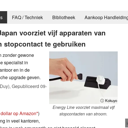
s
FAQ / Techniek
Bibliotheek
Aankoop Handleidin
apan voorziet vijf apparaten van
 stopcontact te gebruiken
en zonder gewone
e specialist in
ntoor en in de
ische upgrade geven.
 Duy),
Gepubliceerd
09-
ⓘ Kokuyo
Energy Line voorziet maximaal vijf
 dollar op Amazon
)
stopcontacten van stroom.
ing in veel kantoren,