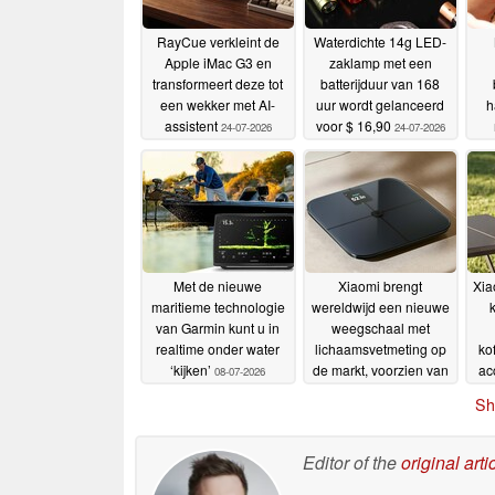
RayCue verkleint de
Waterdichte 14g LED-
Apple iMac G3 en
zaklamp met een
transformeert deze tot
batterijduur van 168
een wekker met AI-
uur wordt gelanceerd
h
assistent
voor $ 16,90
24-07-2026
24-07-2026
Met de nieuwe
Xiaomi brengt
Xia
maritieme technologie
wereldwijd een nieuwe
k
van Garmin kunt u in
weegschaal met
realtime onder water
lichaamsvetmeting op
ko
‘kijken’
de markt, voorzien van
ac
08-07-2026
een display en een
Sh
lange batterijduur
02-07-
2026
Editor of the
original arti