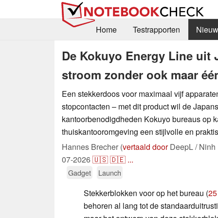
Home
Testrapporten
Nieuw
De Kokuyo Energy Line uit J
stroom zonder ook maar één
Een stekkerdoos voor maximaal vijf apparat
stopcontacten – met dit product wil de Japans
kantoorbenodigdheden Kokuyo bureaus op ka
thuiskantooromgeving een stijlvolle en prakt
Hannes Brecher (
vertaald door
DeepL / Ninh
07-2026
🇺🇸
🇩🇪
...
Gadget
Launch
Stekkerblokken voor op het bureau (
25
behoren al lang tot de standaarduitrust