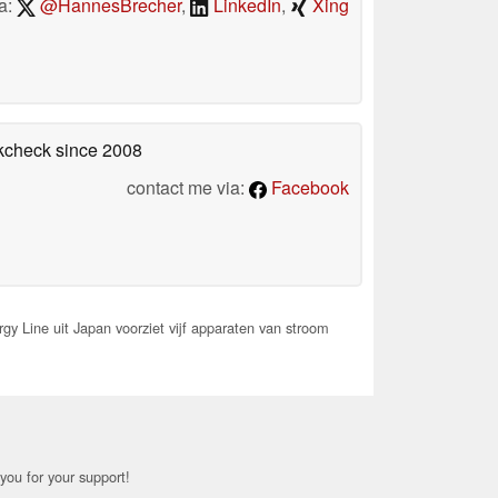
a:
@HannesBrecher
,
LinkedIn
,
Xing
okcheck
since 2008
contact me via:
Facebook
y Line uit Japan voorziet vijf apparaten van stroom
you for your support!