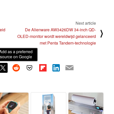
Next article
eid
De Alienware AW3426DW 34-inch QD-
⟩
OLED-monitor wordt wereldwijd gelanceerd
met Penta Tandem-technologie
Add as a preferred
source on Google