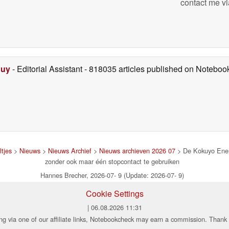
contact me vi
Duy
- Editorial Assistant
- 818035 articles published on Notebo
tjes
>
Nieuws
>
Nieuws Archief
>
Nieuws archieven 2026 07
> De Kokuyo Energ
zonder ook maar één stopcontact te gebruiken
Hannes Brecher, 2026-07- 9 (Update: 2026-07- 9)
Cookie Settings
| 06.08.2026 11:31
ng via one of our affiliate links, Notebookcheck may earn a commission. Thank 