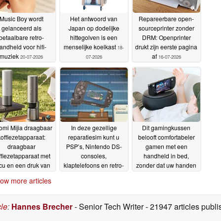
Music Boy wordt
Het antwoord van
Repareerbare open-
gelanceerd als
Japan op dodelijke
sourceprinter zonder
betaalbare retro-
hittegolven is een
DRM: Openprinter
andheld voor hifi-
menselijke koelkast
drukt zijn eerste pagina
18-
muziek
af
20-07-2026
07-2026
16-07-2026
omi Mijia draagbaar
In deze gezellige
Dit gamingkussen
offiezetapparaat:
reparatiesim kunt u
belooft comfortabeler
draagbaar
PSP’s, Nintendo DS-
gamen met een
ffiezetapparaat met
consoles,
handheld in bed,
cu en een druk van
klaptelefoons en retro-
zonder dat uw handen
20 bar
apparatuur repareren
gevoelloos worden
25-06-2026
12-
ow more articles
in het Akihabara van
06-2026
de jaren 2000
20-06-2026
cle
:
Hannes Brecher
- Senior Tech Writer
- 21947 articles pub