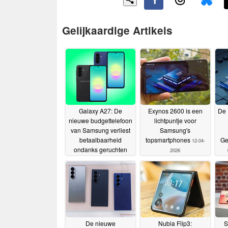
Gelijkaardige Artikels
Galaxy A27: De
Exynos 2600 is een
De 
nieuwe budgettelefoon
lichtpuntje voor
van Samsung verliest
Samsung's
betaalbaarheid
topsmartphones
Ge
12-04-
ondanks geruchten
2026
over downgrades
zon
09-06-
2026
De nieuwe
Nubia Flip3:
S