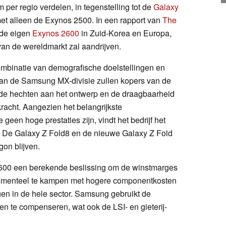
um per regio verdelen, in tegenstelling tot de
Galaxy
et alleen de Exynos 2500. In een rapport van
The
 de eigen
Exynos 2600
in Zuid-Korea en Europa,
an de wereldmarkt zal aandrijven.
ombinatie van demografische doelstellingen en
van de Samsung MX-divisie zullen kopers van de
rde hechten aan het ontwerp en de draagbaarheid
racht. Aangezien het belangrijkste
een hoge prestaties zijn, vindt het bedrijf het
n. De Galaxy Z Fold8 en de nieuwe Galaxy Z Fold
gon blijven.
 2600 een berekende beslissing om de winstmarges
momenteel te kampen met hogere componentkosten
en in de hele sector. Samsung gebruikt de
 te compenseren, wat ook de LSI- en gieterij-