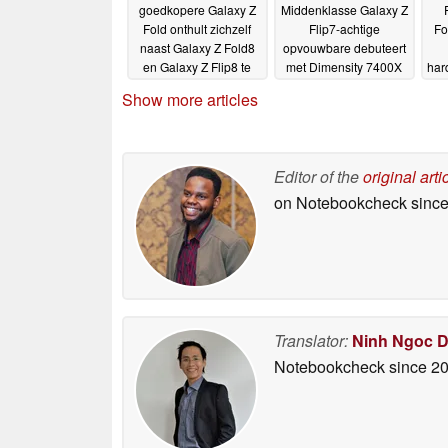
goedkopere Galaxy Z
Middenklasse Galaxy Z
Fold onthult zichzelf
Flip7-achtige
Fo
naast Galaxy Z Fold8
opvouwbare debuteert
en Galaxy Z Flip8 te
met Dimensity 7400X
har
midden van geruchten
op sleeptouw
e
04-12-2025
Show more articles
over Apple iPhone
Fold rivaal
07-01-2026
Editor of the
original arti
on Notebookcheck
since
Translator:
Ninh Ngoc 
Notebookcheck
since 2