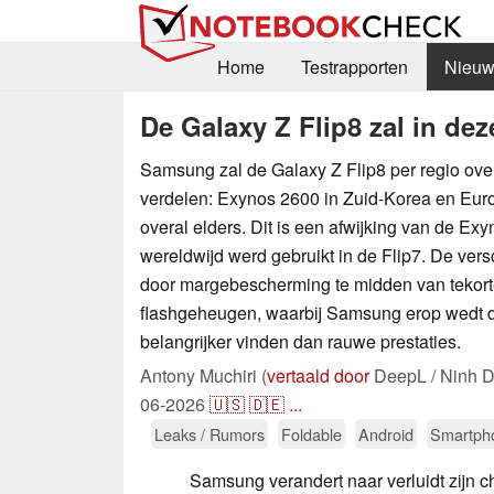
Home
Testrapporten
Nieuw
De Galaxy Z Flip8 zal in de
Samsung zal de Galaxy Z Flip8 per regio ove
verdelen: Exynos 2600 in Zuid-Korea en Eu
overal elders. Dit is een afwijking van de Exy
wereldwijd werd gebruikt in de Flip7. De ver
door margebescherming te midden van tekor
flashgeheugen, waarbij Samsung erop wedt d
belangrijker vinden dan rauwe prestaties.
Antony Muchiri (
vertaald door
DeepL / Ninh D
06-2026
🇺🇸
🇩🇪
...
Leaks / Rumors
Foldable
Android
Smartph
Samsung verandert naar verluidt zijn 