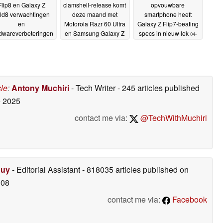
Flip8 en Galaxy Z
clamshell-release komt
opvouwbare
ld8 verwachtingen
deze maand met
smartphone heeft
en
Motorola Razr 60 Ultra
Galaxy Z Flip7-beating
dwareverbeteringen
en Samsung Galaxy Z
specs in nieuw lek
04-
erder dan gepland
Flip7 die hardware
08-2025
onthuld
verslaan
12-11-2025
14-08-2025
cle
:
Antony Muchiri
- Tech Writer
- 245 articles published
 2025
contact me via:
@TechWithMuchiri
Duy
- Editorial Assistant
- 818035 articles published on
008
contact me via:
Facebook