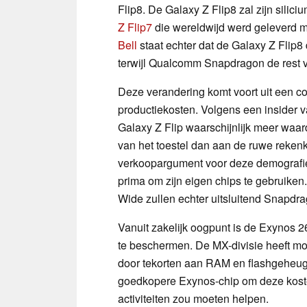
Flip8. De Galaxy Z Flip8 zal zijn silici
Z Flip7
die wereldwijd werd geleverd m
Bell
staat echter dat de Galaxy Z Flip8
terwijl Qualcomm Snapdragon de rest v
Deze verandering komt voort uit een c
productiekosten. Volgens een insider 
Galaxy Z Flip waarschijnlijk meer waa
van het toestel dan aan de ruwe rekenk
verkoopargument voor deze demografie g
prima om zijn eigen chips te gebruike
Wide zullen echter uitsluitend Snapdra
Vanuit zakelijk oogpunt is de Exynos
te beschermen. De MX-divisie heeft 
door tekorten aan RAM en flashgeheug
goedkopere Exynos-chip om deze kosten
activiteiten zou moeten helpen.