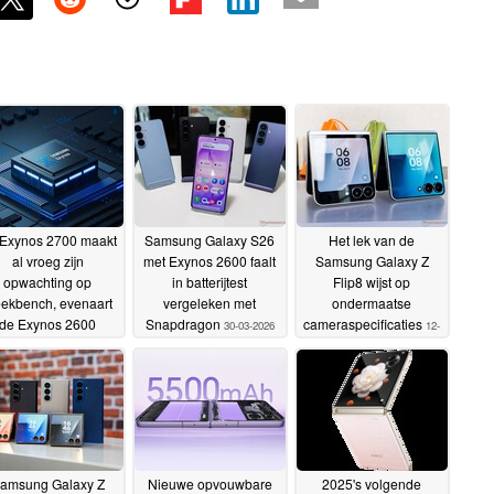
Exynos 2700 maakt
Samsung Galaxy S26
Het lek van de
al vroeg zijn
met Exynos 2600 faalt
Samsung Galaxy Z
opwachting op
in batterijtest
Flip8 wijst op
ekbench, evenaart
vergeleken met
ondermaatse
de Exynos 2600
Snapdragon
cameraspecificaties
30-03-2026
12-
der te zweten
09-04-
01-2026
2026
amsung Galaxy Z
Nieuwe opvouwbare
2025's volgende