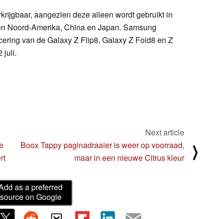
krijgbaar, aangezien deze alleen wordt gebruikt in
en Noord-Amerika, China en Japan. Samsung
ncering van de Galaxy Z Flip8, Galaxy Z Fold8 en Z
juli.
Next article
e
Boox Tappy paginadraaier is weer op voorraad,
⟩
rt
maar in een nieuwe Citrus kleur
Add as a preferred
source on Google