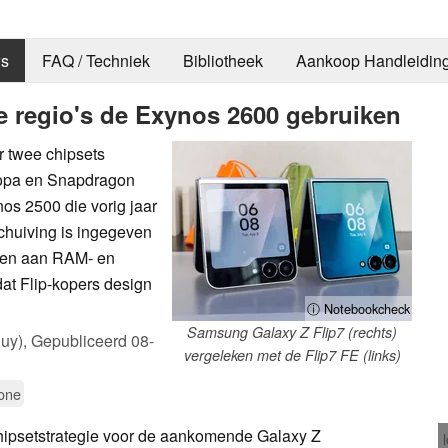
s
FAQ / Techniek
Bibliotheek
Aankoop Handleidin
ze regio's de Exynos 2600 gebruiken
r twee chipsets
ropa en Snapdragon
nos 2500 die vorig jaar
schuiving is ingegeven
ten aan RAM- en
at Flip-kopers design
ⓘ Notebookcheck
Samsung Galaxy Z Flip7 (rechts)
uy),
Gepubliceerd
08-
vergeleken met de Flip7 FE (links)
one
chipsetstrategie voor de aankomende Galaxy Z