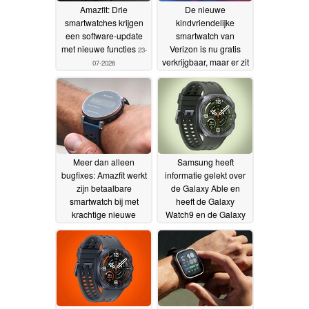
Amazfit: Drie
De nieuwe
smartwatches krijgen
kindvriendelijke
een software-update
smartwatch van
met nieuwe functies
Verizon is nu gratis
23-
verkrijgbaar, maar er zit
07-2026
een addertje onder het
gras
15-07-2026
Meer dan alleen
Samsung heeft
bugfixes: Amazfit werkt
informatie gelekt over
zijn betaalbare
de Galaxy Able en
smartwatch bij met
heeft de Galaxy
krachtige nieuwe
Watch9 en de Galaxy
functies
Watch Ultra2 bevestigd
07-07-2026
07-07-2026