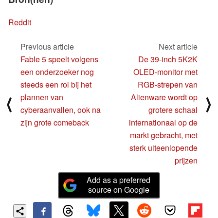
Reddit
Previous article
Next article
Fable 5 speelt volgens
De 39-inch 5K2K
een onderzoeker nog
OLED-monitor met
steeds een rol bij het
RGB-strepen van
plannen van
Alienware wordt op
⟨
⟩
cyberaanvallen, ook na
grotere schaal
zijn grote comeback
internationaal op de
markt gebracht, met
sterk uiteenlopende
prijzen
Add as a preferred
source on Google