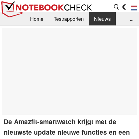
Home
Testrapporten
Nieuws
...
FAQ / Techniek
Bibliotheek
Aankoop Handleiding
Zoek
Contact
De Amazfit-smartwatch krijgt met de
nieuwste update nieuwe functies en een