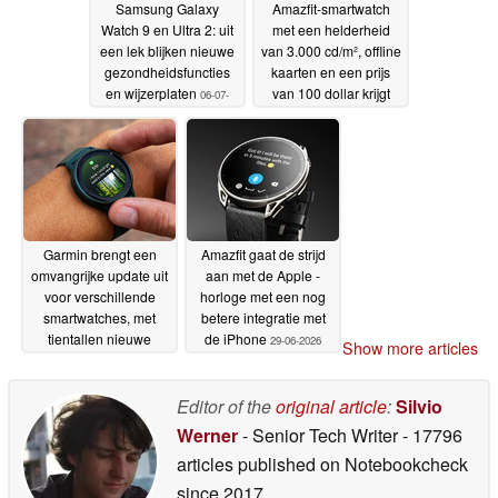
Samsung Galaxy
Amazfit-smartwatch
Watch 9 en Ultra 2: uit
met een helderheid
een lek blijken nieuwe
van 3.000 cd/m², offline
gezondheidsfuncties
kaarten en een prijs
en wijzerplaten
van 100 dollar krijgt
06-07-
een update
2026
05-07-2026
Garmin brengt een
Amazfit gaat de strijd
omvangrijke update uit
aan met de Apple -
voor verschillende
horloge met een nog
smartwatches, met
betere integratie met
tientallen nieuwe
de iPhone
29-06-2026
Show more articles
functies en
verbeteringen
02-07-2026
Editor of the
original article
:
Silvio
Werner
- Senior Tech Writer
- 17796
articles published on Notebookcheck
since 2017