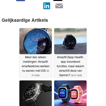
Gelijkaardige Artikels
Meer dan alleen
Amazfit Zepp Health-
meldingen: Amazfit-
app: boordevol
smartwatches werken
functies, maar waarin
nu samen met iOS
verschilt deze van
28-
Garmin?
07-2026
26-07-2026