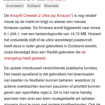
Smartwatch
Software
Wearable
De
Amazfit Cheetah 2 Ultra
(
op Amazon
) is nog relatief
nieuw op de markt en krijgt nu alweer een nieuwe
firmware-update. De firmware wordt bijgewerkt naar versie
6.1.206.1, met een bestandsgrootte van 19,72 MB. Hoewel
het onduidelijk blijft of de uitrol wereldwijd plaatsvindt,
heeft deze in ieder geval gebruikers in Duitsland bereikt,
zoals bevestigd door een Reddit-gebruiker die
de
changelog heeft gedeeld
.
De update introduceert verschillende praktische functies.
Het meest opvallend is dat gebruikers het downloaden
van kaarten nu flexibeler kunnen beheren, waardoor zij
actieve overdrachten kunnen pauzeren of prioriteit kunnen
geven aan specifieke regio’s. Dit is met name handig
wanneer men snel een klein routegedeelte wil ophalen
alvorens door te gaan met grotere kaartbestanden. Ook de